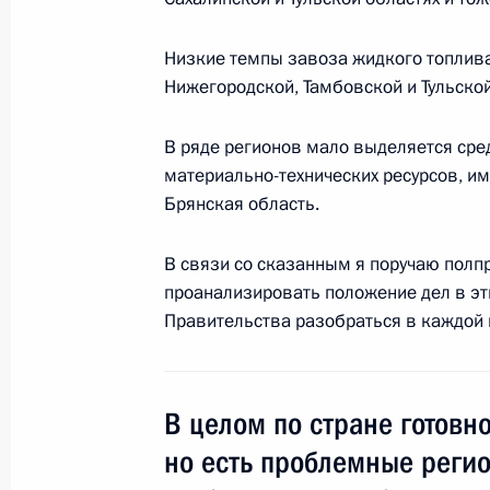
4 октября 2011 года, 17:00
Нарьян-Мар
Низкие темпы завоза жидкого топлива
Нижегородской, Тамбовской и Тульской
Дмитрий Медведев подписал Указ 
В ряде регионов мало выделяется сре
от должности сотрудников Федерал
материально-технических ресурсов, им
наказаний»
Брянская область.
4 октября 2011 года, 10:30
В связи со сказанным я поручаю полп
проанализировать положение дел в эт
Правительства разобраться в каждой и
3 октября 2011 года, понедельник
Рабочая встреча с Министром про
Виктором Христенко
В целом по стране готовно
3 октября 2011 года, 16:40
Московская обла
но есть проблемные реги