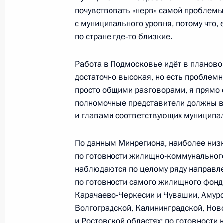
почувствовать «нерв» самой проблемы
с муниципального уровня, потому что,
Внесены изменения в закон о пор
по стране где‑то близкие.
Федерации
Работа в Подмосковье идёт в планово
6 октября 2011 года, 09:00
достаточно высокая, но есть проблем
просто общими разговорами, я прямо с
полномочные представители должны вз
5 октября 2011 года, среда
и главами соответствующих муниципал
По случаю Международного дня уч
По данным Минрегиона, наиболее низ
наградил ряд преподавателей госн
по готовности жилищно-коммунальног
почётные звания
наблюдаются по целому ряду направле
5 октября 2011 года, 17:00
по готовности самого жилищного фонд
Карачаево-Черкесии и Чувашии, Амурс
Волгоградской, Калининградской, Нов
и Ростовской областях; по готовности
Награждение победителя конкурса 