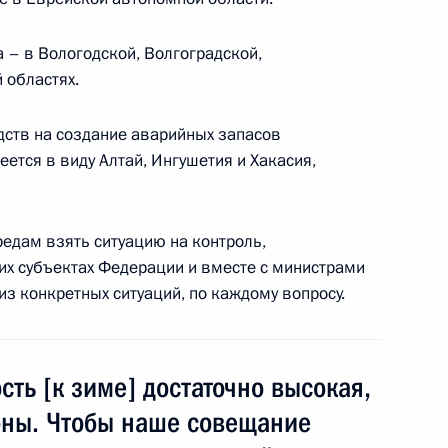
 – в Вологодской, Волгоградской,
 областях.
«Об освобождении
дств на создание аварийных запасов
ьной службы исполнения
еется в виду Алтай, Ингушетия и Хакасия,
редам взять ситуацию на контроль,
их субъектах Федерации и вместе с министрами
з конкретных ситуаций, по каждому вопросу.
мышленности и торговли
1
сть [к зиме] достаточно высокая,
сть, Горки
оны. Чтобы наше совещание