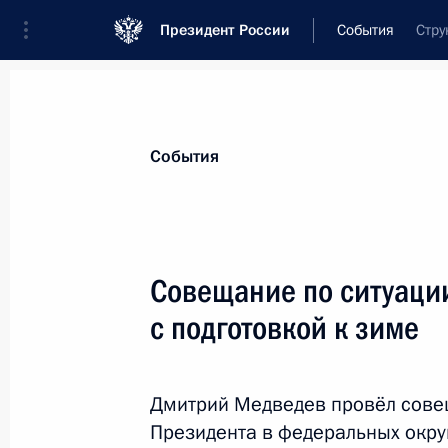
Президент России
События
Стру
Президент
Администрация
Государст
Новости
Стенограммы
Поездки
Те
События
Показа
Совещание по ситуации
с подготовкой к зиме
О проведении сезонов русского яз
и французского языка и литератур
8 октября 2011 года, 09:00
Дмитрий Медведев провёл сове
Президента в федеральных окру