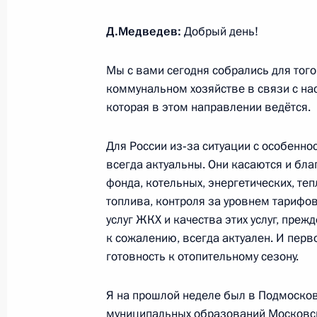
Д.Медведев:
Добрый день!
6 октября 2011 года, четверг
Мы с вами сегодня собрались для тог
Дмитрий Медведев подписал указы
коммунальном хозяйстве в связи с на
России
которая в этом направлении ведётся.
6 октября 2011 года, 17:15
Для России из‑за ситуации с особенно
всегда актуальны. Они касаются и бла
фонда, котельных, энергетических, те
Встреча с акционерами Националь
топлива, контроля за уровнем тарифо
6 октября 2011 года, 16:30
Москва
услуг ЖКХ и качества этих услуг, прежд
к сожалению, всегда актуален. И перво
готовность к отопительному сезону.
Российско-абхазские переговоры
Я на прошлой неделе был в Подмосков
6 октября 2011 года, 14:30
Москва, Кремль
муниципальных образований Московско