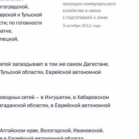
жилищно-коммунального
лгоградской,
хозяйства в связи
арской и Тульской
с подготовкой к зиме
ти; по готовности
3 октября 2011 года
атке,
н посетит Россию
ипецкой,
сетей запаздывает в том же самом Дагестане,
, Тульской областях, Еврейской автономной
по проблемам ЖКХ
10
22м
оводных сетей – в Ингушетии, в Хабаровском
агаданской областях, в Еврейской автономной
енецкого автономного округа
 Алтайском крае, Вологодской, Ивановской,
1
же в Еврейской автономной области.