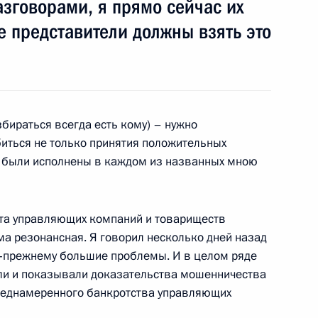
зговорами, я прямо сейчас их
е представители должны взять это
 в связи с подготовкой
2
8м
сть, Горки
збираться всегда есть кому) – нужно
биться не только принятия положительных
и Кристиану Вульфу
ия были исполнены в каждом из названных мною
Днём германского единства
ота управляющих компаний и товариществ
ма резонансная. Я говорил несколько дней назад
аб посетит Россию
по‑прежнему большие проблемы. И в целом ряде
или и показывали доказательства мошенничества
реднамеренного банкротства управляющих