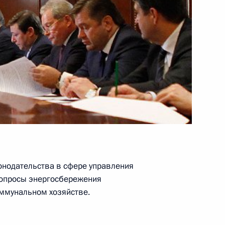
судебной системы
1
5м
сть, Горки
шем и послевузовском
онодательства в сфере управления
вопросы энергосбережения
ммунальном хозяйстве.
одекс