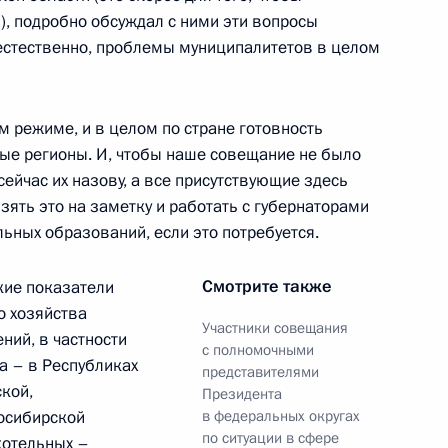
), подробно обсуждал с ними эти вопросы
 естественно, проблемы муниципалитетов в целом
ядке формирования Совета
м режиме, и в целом по стране готовность
ные регионы. И, чтобы наше совещание не было
ейчас их назову, а все присутствующие здесь
ять это на заметку и работать с губернаторами
ьных образований, если это потребуется.
ителя Дмитрий Медведев
Смотрите также
кие показатели
аградами и присвоил
о хозяйства
Участники совещания
ний, в частности
с полномочными
а – в Республиках
представителями
кой,
Президента
осибирской
в федеральных округах
по ситуации в сфере
 котельных –
«Учитель года России – 2011»
6
6м