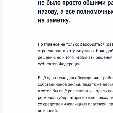
не было просто общими ра
назову, а все полномочны
Совещание по ситуации в сфере ЖКХ
на заметку.
к зиме
3 октября 2011 года, 16:00
Московская обла
Но главное не только разобраться (ра
отрегулировать эту ситуацию. Надо до
Поздравление Президенту Германи
решений, но и того, чтобы эти решен
и канцлеру ФРГ Ангеле Меркель с 
субъектов Федерации.
3 октября 2011 года, 12:30
Ещё одна тема для обсуждения – раб
собственников жилья. Тема тоже весь
Президент Абхазии Александр Анкв
и хотел бы ещё раз сказать – здесь 
с официальным визитом
регионов губернаторы ко мне подход
со средствами жилищных платежей, п
3 октября 2011 года, 12:00
компаний.