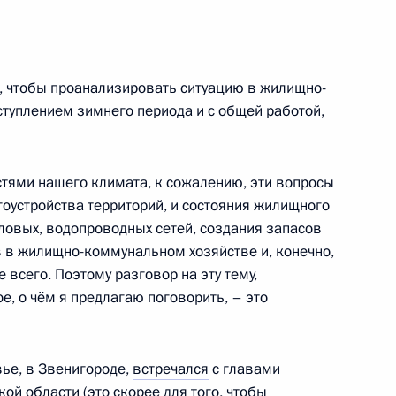
о, чтобы проанализировать ситуацию в жилищно-
 о помиловании ряда граждан
ступлением зимнего периода и с общей работой,
стями нашего климата, к сожалению, эти вопросы
гоустройства территорий, и состояния жилищного
пловых, водопроводных сетей, создания запасов
ной Медиа Группы
2
в в жилищно-коммунальном хозяйстве и, конечно,
е всего. Поэтому разговор на эту тему,
е, о чём я предлагаю поговорить, – это
7
12м
ье, в Звенигороде,
встречался
с главами
й области (это скорее для того, чтобы