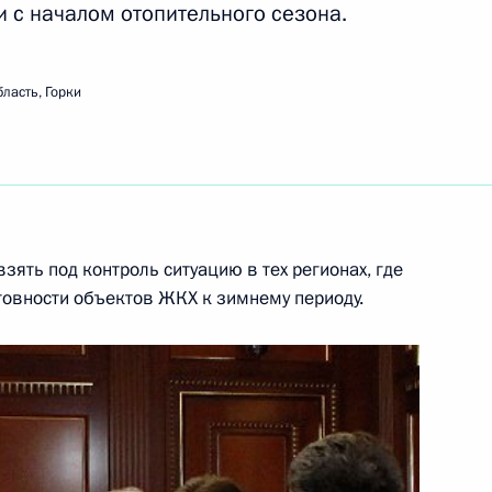
 с началом отопительного сезона.
асающийся работы
ласть, Горки
иёму квалификационных
зять под контроль ситуацию в тех регионах, где
вное совещание с членами
1
7м
овности объектов ЖКХ к зимнему периоду.
идента в отношении
еств с госучастием