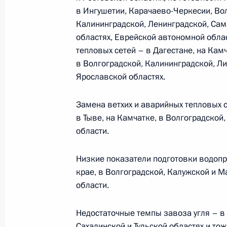
в Ингушетии, Карачаево-Черкесии, Во
5 октября 2011 года, 14:30
Москва
Калининградской, Ленинградской, Сам
областях, Еврейской автономной облас
тепловых сетей – в Дагестане, на Камч
Президент Лаоса Тюммали Сайнясо
в Волгоградской, Калининградской, Л
Ярославской областях.
5 октября 2011 года, 12:00
Замена ветхих и аварийных тепловых 
в Тыве, на Камчатке, в Волгоградской
4 октября 2011 года, вторник
области.
Заседание президиума Госсовета 
Низкие показатели подготовки водопр
4 октября 2011 года, 18:00
Нарьян-Мар
крае, в Волгоградской, Калужской и М
области.
Рабочая встреча с губернатором Н
Недостаточные темпы завоза угля – в
Сахалинской и Тульской областях и то
Игорем Фёдоровым