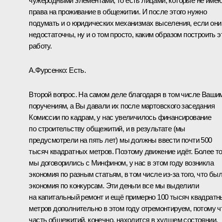
чужеродными элементами, то есть лицами, которые не име
права на проживание в общежитии. И после этого нужно
подумать и о юридических механизмах выселения, если они
недостаточны, ну и о том просто, каким образом построить э
работу.
А.Фурсенко:
Есть.
Второй вопрос. На самом деле благодаря в том числе Ваши
поручениям, а Вы давали их после мартовского заседания
Комиссии по кадрам, у нас увеличилось финансирование
по строительству общежитий, и в результате (мы
предусмотрели на пять лет) мы должны ввести почти 500
тысяч квадратных метров. Поэтому движение идёт. Более то
мы договорились с Минфином, у нас в этом году возникла
экономия по разным статьям, в том числе из‑за того, что бы
экономия по конкурсам. Эти деньги все мы выделили
на капитальный ремонт и ещё примерно 100 тысяч квадратн
метров дополнительно в этом году отремонтируем, потому ч
часть общежитий, конечно, находится в худшем состоянии,