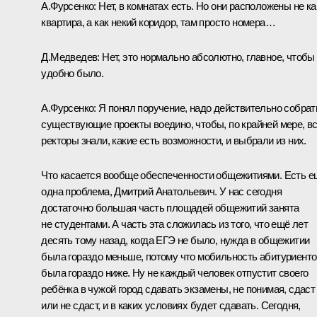
А.Фурсенко:
Нет, в комнатах есть. Но они расположены не ка
квартира, а как некий коридор, там просто номера…
Д.Медведев:
Нет, это нормально абсолютно, главное, чтобы
удобно было.
А.Фурсенко:
Я понял поручение, надо действительно собрат
существующие проекты воедино, чтобы, по крайней мере, в
ректоры знали, какие есть возможности, и выбрали из них.
Что касается вообще обеспеченности общежитиями. Есть е
одна проблема, Дмитрий Анатольевич. У нас сегодня
достаточно большая часть площадей общежитий занята
не студентами. А часть эта сложилась из того, что ещё лет
десять тому назад, когда ЕГЭ не было, нужда в общежитии
была гораздо меньше, потому что мобильность абитуриенто
была гораздо ниже. Ну не каждый человек отпустит своего
ребёнка в чужой город сдавать экзамены, не понимая, сдаст
или не сдаст, и в каких условиях будет сдавать. Сегодня,