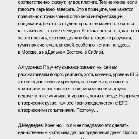
соответственно, скажут: ну вот, платите. Тем не менее, если
говорить серьёзно, взвесьте. Это в принципе, мне кажется,
правильно с точки зрения сплошной интернетизации
общежитий, без этого студент просто не может готовиться
к экзаменам – это же очевидно. А что касается того, как пот
за это платить, это тоже должна быть какая‑то разумная,
гуманная система платежей, особенно, кстати, не здесь,
в Москве, а на Дальнем Востоке, в Сибири.
А.Фурсенко:
По учёту финансирования мы сейчас
рассматриваем вопрос рейтинга, хотя, конечно, уровень ЕГЭ
это не единственный критерий, который есть, но мы его
учитываем, и, насколько я знаю, мои коллеги из других
ведомств тоже учитывают уровень, хотя не везде. Например
в творческих вузах, там всё‑таки определяется не ЕГЭ,
а творческими испытаниями. Поэтому…
Д.Медведев:
Конечно. Но я и не предлагаю это сделать
единственным критерием для распределения денег. Просто