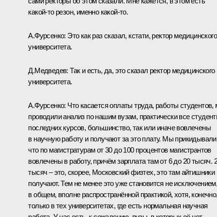
сами ректоры об этом сказали. Мне кажется, в этом есть
какой‑то резон, именно какой‑то.
А.Фурсенко:
Это как раз сказал, кстати, ректор медицинског
университета.
Д.Медведев:
Так и есть, да, это сказал ректор медицинского
университета.
А.Фурсенко:
Что касается оплаты труда, работы студентов,
проводили анализ по нашим вузам, практически все студен
последних курсов, большинство, так или иначе вовлечены
в научную работу и получают за это плату. Мы прикидывали
что по магистратурам от 30 до 100 процентов магистрантов
вовлечены в работу, причём зарплата там от 6 до 20 тысяч. 
тысяч – это, скорее, Московский физтех, это там айтишники
получают. Тем не менее это уже становится не исключением,
в общем, вполне распространённой практикой, хотя, конечно
только в тех университетах, где есть нормальная научная
работа. У нас есть, к сожалению, вузы, в которых её нет.