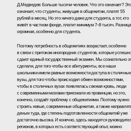
Д.Медведев:
Больше тысячи человек. Что это означает? Эт
означает, что студенты, живущие в общежитии, платят 55
рублей в месяц. Но это ничего даже для студента, а тот, кто
живёт в частном фонде, платит минимум 7–8 тысяч. Разниц
огромная, особенно для студента.
Поэтому потребность в общежитиях возрастает, особенно
в связи с притоком иногородних студентов, которые успешн
сдают единый государственный экзамен. Мы сознательно э
сделали, для того чтобы все абитуриенты, все наши
школьники имели равные возможности доступа в столичные
вузы, для того чтобы происходил обмен возможностями,
чтобы в столичных вузах появлялась свежая кровь, люди
с современными мозгами приезжали из провинции, но это,
конечно, создаёт проблему с общежитиями. Поэтому нужно
строить новые, современные общежития, а также направлят
деньги туда, где степень подготовленности общежитий уже
достаточно высока. И конечно, здесь находятся руководите
регионов, в которых есть соответствующий опыт, можно