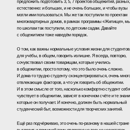
предложить подготовить 3, 5, 7 проектов общежитий, разных
естественно: и больших, и не очень больших, и чтобы вузы
могли ими пользоваться. Мы же так поступили по проектам
многоквартирных домов, в рамках программы «Жилище», м
по школам так поступили, по детским садам. Давайте
с общежитием тоже наведём порядок.
О том, как важны нормальные условия жизни для студентов
для учёбы, в общем, говорить излишне. Я всегда, повторю,
сочувствовал своим товарищам, которые учились
в общежитии, просто потому, что это было очень сложно.
И дома‑то трудно студенту сконцентрироваться, очень мног
отвлекающих факторов, а что уж говорить об общежитии.
И в этом смысле от того, насколько комфортно студент себ
чувствует в общежитии, зависят в конечном счёте и те знани
которые он получает. И конечно, должен быть нормальный
студенческий быт, возможности для творческих занятий.
Ещё раз подчёркиваю, это очень по‑разному в нашей стране
выглядит, и причиной тому является не только недостаток