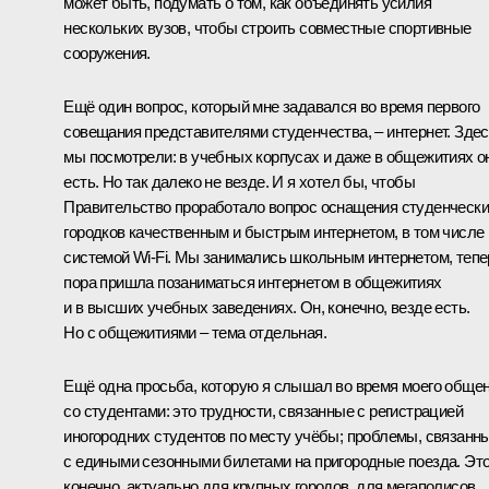
может быть, подумать о том, как объединять усилия
нескольких вузов, чтобы строить совместные спортивные
сооружения.
Ещё один вопрос, который мне задавался во время первого
совещания представителями студенчества, – интернет. Зде
мы посмотрели: в учебных корпусах и даже в общежитиях о
есть. Но так далеко не везде. И я хотел бы, чтобы
Правительство проработало вопрос оснащения студенческ
городков качественным и быстрым интернетом, в том числе
системой Wi-Fi. Мы занимались школьным интернетом, тепе
пора пришла позаниматься интернетом в общежитиях
и в высших учебных заведениях. Он, конечно, везде есть.
Но с общежитиями – тема отдельная.
Ещё одна просьба, которую я слышал во время моего обще
со студентами: это трудности, связанные с регистрацией
иногородних студентов по месту учёбы; проблемы, связанн
с едиными сезонными билетами на пригородные поезда. Это
конечно, актуально для крупных городов, для мегаполисов