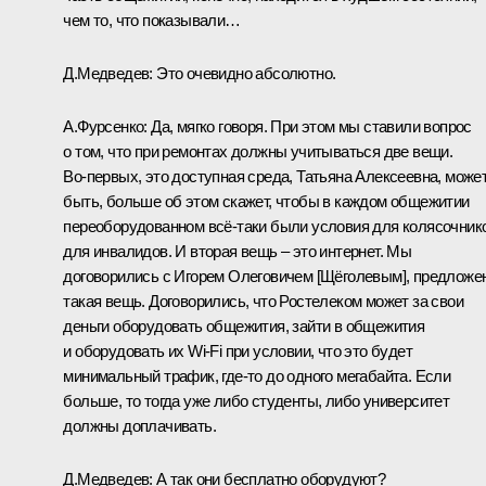
чем то, что показывали…
Д.Медведев:
Это очевидно абсолютно.
А.Фурсенко:
Да, мягко говоря. При этом мы ставили вопрос
о том, что при ремонтах должны учитываться две вещи.
Во‑первых, это доступная среда, Татьяна Алексеевна, може
быть, больше об этом скажет, чтобы в каждом общежитии
переоборудованном всё‑таки были условия для колясочник
для инвалидов. И вторая вещь – это интернет. Мы
договорились с Игорем Олеговичем [Щёголевым], предложе
такая вещь. Договорились, что Ростелеком может за свои
деньги оборудовать общежития, зайти в общежития
и оборудовать их Wi-Fi при условии, что это будет
минимальный трафик, где‑то до одного мегабайта. Если
больше, то тогда уже либо студенты, либо университет
должны доплачивать.
Д.Медведев:
А так они бесплатно оборудуют?