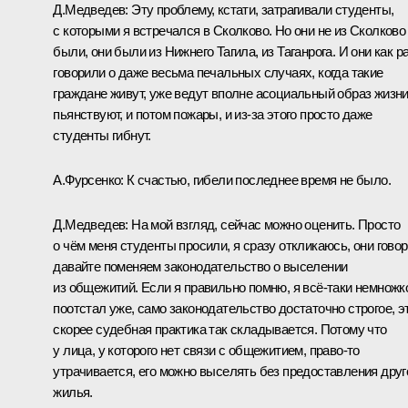
Д.Медведев:
Эту проблему, кстати, затрагивали студенты,
с которыми я встречался в Сколково. Но они не из Сколково
были, они были из Нижнего Тагила, из Таганрога. И они как р
говорили о даже весьма печальных случаях, когда такие
граждане живут, уже ведут вполне асоциальный образ жизни
пьянствуют, и потом пожары, и из‑за этого просто даже
студенты гибнут.
А.Фурсенко:
К счастью, гибели последнее время не было.
Д.Медведев:
На мой взгляд, сейчас можно оценить. Просто
о чём меня студенты просили, я сразу откликаюсь, они говор
давайте поменяем законодательство о выселении
из общежитий. Если я правильно помню, я всё‑таки немножк
поотстал уже, само законодательство достаточно строгое, э
скорее судебная практика так складывается. Потому что
у лица, у которого нет связи с общежитием, право‑то
утрачивается, его можно выселять без предоставления друг
жилья.