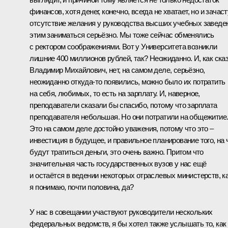
финансов, хотя денег, конечно, всегда не хватает, но и зачас
отсутствие желания у руководства высших учебных заведе
этим заниматься серьёзно. Мы тоже сейчас обменялись
с ректором соображениями. Вот у Университета возникли
лишние 400 миллионов рублей, так? Неожиданно. И, как ска
Владимир Михайлович, нет, на самом деле, серьёзно,
неожиданно откуда‑то появились, можно было их потратить
на себя, любимых, то есть на зарплату. И, наверное,
преподаватели сказали бы спасибо, потому что зарплата
преподавателя небольшая. Но они потратили на общежитие
Это на самом деле достойно уважения, потому что это –
инвестиция в будущее, и правильное планирование того, на 
будут тратиться деньги, это очень важно. Притом что
значительная часть государственных вузов у нас ещё
и остаётся в ведении некоторых отраслевых министерств, к
я понимаю, почти половина, да?
У нас в совещании участвуют руководители нескольких
федеральных ведомств, я бы хотел также услышать то, как