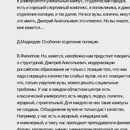
в университете уникальный кампус, студенческий городок,
есть и хороший спортивный комплекс, и поликлиника, и даж
отделение полиции, и так далее. Не все вузы, конечно, могут
это иметь, Дмитрий Анатольевич это отметил. Но вы знаете,
мне кажется…
Д.Медведев:
Особенно отделение полиции.
В.Филиппов:
Но, кажется, неизбежно нам предстоит говорит
о структурной, Дмитрий Анатольевич, модернизации
российского образования не только с позиции того, что нам
надо сокращать количество слабых вузов, но и с позиции тог
что, только укрупняя вузы, можно решать социальные
проблемы. У нас в каждом областном центре есть
классический университет, есть медвуз, педвуз, политех,
аграрный, строительный. Для каждого из них такие кампусы
не создашь. Объединение вузов не только даст качество.
Например, у нас есть и аграрный, и медицинский,
и инженерный, и там у нас преподают преподаватели физма
физику, математику, химию, гуманитарии преподают на этих