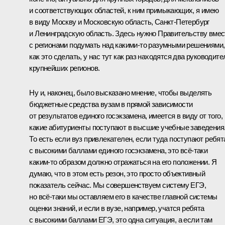
и соответствующих областей, к ним примыкающих, я имею
в виду Москву и Московскую область, Санкт-Петербург
и Ленинградскую область. Здесь нужно Правительству вмес
с регионами подумать над какими‑то разумными решениями,
как это сделать, у нас тут как раз находятся два руководите
крупнейших регионов.
Ну и, наконец, было высказано мнение, чтобы выделять
бюджетные средства вузам в прямой зависимости
от результатов единого госэкзамена, имеется в виду от того,
какие абитуриенты поступают в высшие учебные заведения
То есть если вуз привлекателен, если туда поступают ребят
с высокими баллами единого госэкзамена, это всё‑таки
каким‑то образом должно отражаться на его положении. Я
думаю, что в этом есть резон, это просто объективный
показатель сейчас. Мы совершенствуем систему ЕГЭ,
но всё‑таки мы оставляем его в качестве главной системы
оценки знаний, и если в вузе, например, учатся ребята
с высокими баллами ЕГЭ, это одна ситуация, а если там