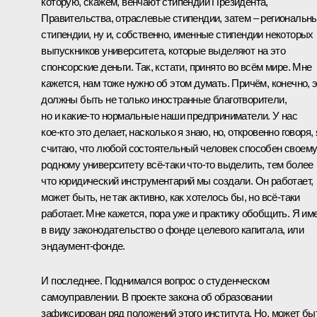
которую, скажем, венчают стипендии Президента,
Правительства, отраслевые стипендии, затем – региональн
стипендии, ну и, собственно, именные стипендии некоторых
выпускников университета, которые выделяют на это
спонсорские деньги. Так, кстати, принято во всём мире. Мне
кажется, нам тоже нужно об этом думать. Причём, конечно, 
должны быть не только иностранные благотворители,
но и какие‑то нормальные наши предприниматели. У нас
кое‑кто это делает, насколько я знаю, но, откровенно говоря, 
считаю, что любой состоятельный человек способен своем
родному университету всё‑таки что‑то выделить, тем более
что юридический инструментарий мы создали. Он работает,
может быть, не так активно, как хотелось бы, но всё‑таки
работает. Мне кажется, пора уже и практику обобщить. Я им
в виду законодательство о фонде целевого капитала, или
эндаумент-фонде.
И последнее. Поднимался вопрос о студенческом
самоуправлении. В проекте закона об образовании
зафиксирован ряд положений этого института. Но, может бы