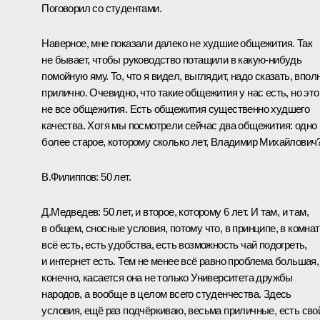
Поговорил со студентами.
Наверное, мне показали далеко не худшие общежития. Так
не бывает, чтобы руководство потащили в какую‑нибудь
помойную яму. То, что я видел, выглядит, надо сказать, впол
прилично. Очевидно, что такие общежития у нас есть, но это
не все общежития. Есть общежития существенно худшего
качества. Хотя мы посмотрели сейчас два общежития: одно
более старое, которому сколько лет, Владимир Михайлович
В.Филиппов:
50 лет.
Д.Медведев:
50 лет, и второе, которому 6 лет. И там, и там,
в общем, сносные условия, потому что, в принципе, в комна
всё есть, есть удобства, есть возможность чай подогреть,
и интернет есть. Тем не менее всё равно проблема большая, 
конечно, касается она не только Университета дружбы
народов, а вообще в целом всего студенчества. Здесь
условия, ещё раз подчёркиваю, весьма приличные, есть сво