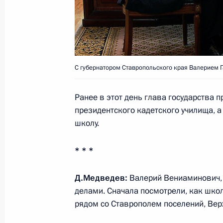
Встреча с Президентом Туркменист
Бердымухамедовым
С губернатором Ставропольского края Валерием 
3 сентября 2011 года, 13:00
Душанбе
Ранее в этот день глава государства 
президентского кадетского училища, 
В столице Таджикистана состоялся
школу.
3 сентября 2011 года, 12:00
Душанбе
* * *
2 сентября 2011 года, пятница
Д.Медведев:
Валерий Вениаминович,
делами. Сначала посмотрели, как шко
Официальный визит в Таджикистан
рядом со Ставрополем поселений, Вер
2 сентября 2011 года, 15:30
Душанбе