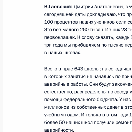
В.Гаевский:
Дмитрий Анатольевич, с у
сегодняшней даты докладываю, что пр
100 процентов наших учеников сели се
31 августа 2011 года, среда
Это без малого 260 тысяч. Из них 28 т
первоклашек. К слову сказать, кажды
6–9 сентября Королева Дании Марг
три года мы прибавляем по тысяче п
с государственным визитом
в наших школах.
31 августа 2011 года, 20:00
Всего в крае 643 школы; на сегодняшн
в которых занятия не начались по при
Заседание комиссии по реализаци
аварийные работы. Они будут законче
и демографической политике
естественно, распределены по соседн
помощи федерального бюджета. У нас
31 августа 2011 года, 16:00
Сочи
миллионов из собственных денег в эт
учебным годом. И только в этом году 
более 50 наших школ получили ремон
Президент информирован о мерах 
аварийности.