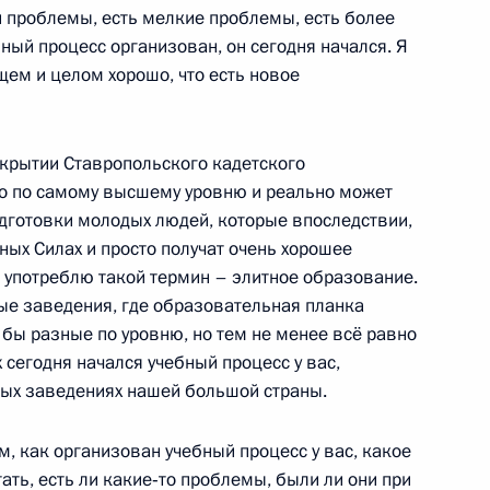
и проблемы, есть мелкие проблемы, есть более
ный процесс организован, он сегодня начался. Я
щем и целом хорошо, что есть новое
нистана, Пакистана
10
ткрытии Ставропольского кадетского
но по самому высшему уровню и реально может
одготовки молодых людей, которые впоследствии,
ных Силах и просто получат очень хорошее
и употреблю такой термин – элитное образование.
Балкарской Республики
ные заведения, где образовательная планка
к бы разные по уровню, но тем не менее всё равно
 сегодня начался учебный процесс у вас,
бных заведениях нашей большой страны.
тавропольского края
1
м, как организован учебный процесс у вас, какое
ать, есть ли какие‑то проблемы, были ли они при