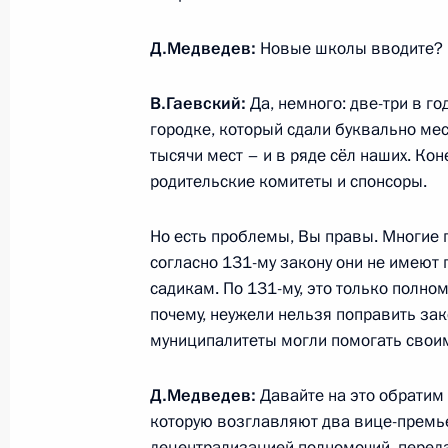
взрывов в Грозном
Д.Медведев:
Новые школы вводите?
31 августа 2011 года, 15:30
В.Гаевский:
Да, немного: две-три в го
городке, который сдали буквально мес
Поздравление Алексею Учителю с 6
тысячи мест – и в ряде сёл наших. Кон
31 августа 2011 года, 14:00
родительские комитеты и спонсоры.
Но есть проблемы, Вы правы. Многие 
согласно 131-му закону они не имеют
Дмитрий Медведев внёс в Госдуму
садикам. По 131-му, это только полно
о внесении изменений в Договор о
почему, неужели нельзя поправить зак
31 августа 2011 года, 13:40
муниципалитеты могли помогать свои
Д.Медведев:
Давайте на это обратим в
Телефонный разговор с Премьер-м
которую возглавляют два вице-премье
Папандреу
децентрализацией полномочий, перед