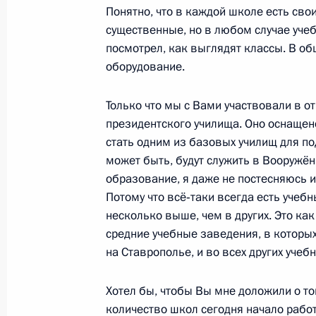
Понятно, что в каждой школе есть сво
существенные, но в любом случае учеб
посмотрел, как выглядят классы. В об
Встреча президентов России, Афга
оборудование.
и Таджикистана
2 сентября 2011 года, 12:30
Душанбе
Только что мы с Вами участвовали в о
президентского училища. Оно оснаще
стать одним из базовых училищ для п
может быть, будут служить в Вооружён
1 сентября 2011 года, четверг
образование, я даже не постесняюсь 
Поздравление жителям Кабардино-
Потому что всё‑таки всегда есть учеб
несколько выше, чем в других. Это ка
1 сентября 2011 года, 16:00
средние учебные заведения, в которых
на Ставрополье, и во всех других уче
Рабочая встреча с губернатором С
Хотел бы, чтобы Вы мне доложили о то
Валерием Гаевским
количество школ сегодня начало работ