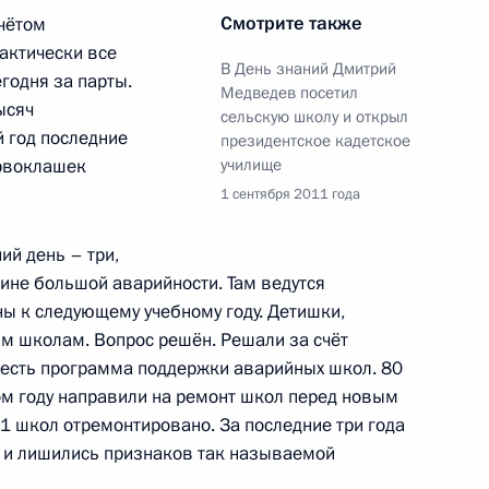
Смотрите также
чётом
актически все
В День знаний Дмитрий
годня за парты.
Медведев посетил
ысяч
сельскую школу и открыл
й год последние
рете II посетит Россию
президентское кадетское
ервоклашек
училище
1 сентября 2011 года
ий день – три,
чине большой аварийности. Там ведутся
и приоритетных нацпроектов
ны к следующему учебному году. Детишки,
4
20м
им школам. Вопрос решён. Решали за счёт
 есть программа поддержки аварийных школ. 80
ом году направили на ремонт школ перед новым
11 школ отремонтировано. За последние три года
т и лишились признаков так называемой
по ликвидации последствий