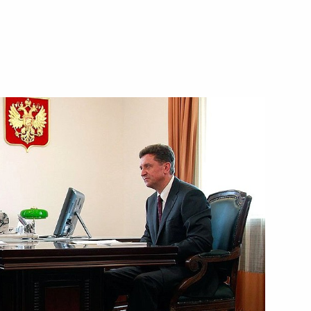
итогам рабочей поездки
в официальных торжествах,
6
7м
дничества России и Украины