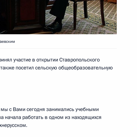
ана Гурбангулы
2
Гаевским
принял участие в открытии Ставропольского
а также посетил сельскую общеобразовательную
 юбилейный саммит СНГ
10
8м
 мы с Вами сегодня занимались учебными
ла начала работать в одном из находящихся
15
хнерусском.