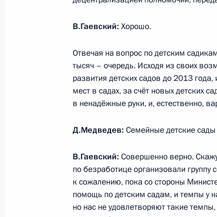
31 августа 2011 года, 13:10
В.Гаевский:
Хорошо.
Отвечая на вопрос по детским садикам
30 августа 2011 года, вторник
тысяч – очередь. Исходя из своих во
развития детских садов до 2013 года,
Соболезнования в связи с кончин
мест в садах, за счёт новых детских с
30 августа 2011 года, 21:00
в ненадёжные руки, и, естественно, в
Д.Медведев:
Семейные детские сады 
Показа
В.Гаевский:
Совершенно верно. Скажу 
по безработице организовали группу с
к сожалению, пока со стороны Минист
помощь по детским садам, и темпы у н
но нас не удовлетворяют такие темпы