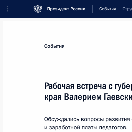
Президент России
События
Стру
Президент
Администрация
Государст
Новости
Стенограммы
Поездки
Те
События
Показа
Рабочая встреча с губ
края Валерием Гаевск
Поздравление артистке цирка, дре
5 сентября 2011 года, 13:00
Обсуждались вопросы развития 
и заработной платы педагогов.