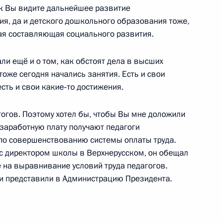
ак Вы видите дальнейшее развитие
я, да и детского дошкольного образования тоже,
жная составляющая социального развития.
ороны Анатолием Сердюковым
1
ли ещё и о том, как обстоят дела в высших
лександром Сухоруковым
тоже сегодня начались занятия. Есть и свои
есть и свои какие‑то достижения.
гогов. Поэтому хотел бы, чтобы Вы мне доложили
осетил сельскую школу
 заработную плату получают педагоги
12
4м
 по совершенствованию системы оплаты труда.
 училище
 с директором школы в Верхнерусском, он обещал
 на выравнивание условий труда педагогов.
 и представили в Администрацию Президента.
тана Исламу Каримову