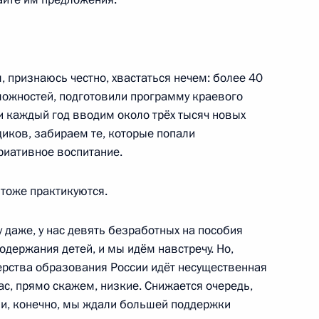
, признаюсь честно, хвастаться нечем: более 40
зможностей, подготовили программу краевого
 и каждый год вводим около трёх тысяч новых
ой Аллы Баяновой
адиков, забираем те, которые попали
ариативное воспитание.
тоже практикуются.
ть предыдущие материалы
даже, у нас девять безработных на пособия
одержания детей, и мы идём навстречу. Но,
ерства образования России идёт несущественная
ас, прямо скажем, низкие. Снижается очередь,
, и, конечно, мы ждали большей поддержки