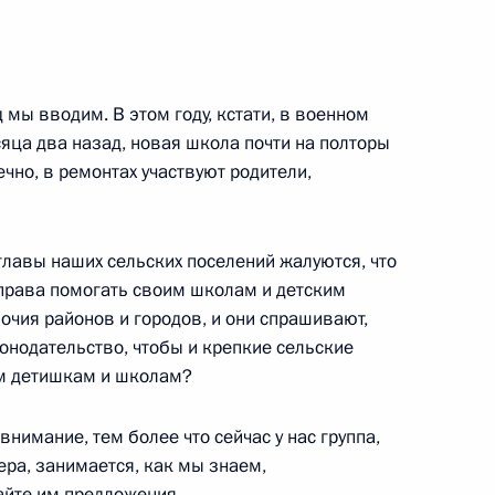
д мы вводим. В этом году, кстати, в военном
яца два назад, новая школа почти на полторы
0-летием
ечно, в ремонтах участвуют родители,
главы наших сельских поселений жалуются, что
 права помогать своим школам и детским
 на ратификацию Протокол
мочия районов и городов, и они спрашивают,
 коллективной безопасности
онодательство, чтобы и крепкие сельские
м детишкам и школам?
нимание, тем более что сейчас у нас группа,
инистром Греции Георгиосом
ра, занимается, как мы знаем,
айте им предложения.