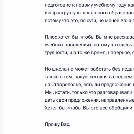
1 сентября 2011 года, 15:00
Ставрополь
подготовке к новому учебному году, к
инфраструктуры школьного образовани
потому что это, по сути, не менее ва
Рабочая встреча с Министром об
Плюс хотел бы, чтобы Вы мне рассказа
и Первым замминистра обороны А
учебных заведениях, потому что здесь 
1 сентября 2011 года, 14:00
Ставрополь
трудности, и в то же время, наверное, 
Но школа не может работать без педа
В День знаний Дмитрий Медведев п
также о том, какую сегодня в среднем
на Ставрополье, есть ли предложения
и открыл президентское кадетское
Мы, кстати, только что разговаривали
1 сентября 2011 года, 12:00
Ставрополь
дать свои предложения, направленные
Хотел бы, чтобы Вы это всё обобщили
Поздравление Президенту Узбекис
Прошу Вас.
1 сентября 2011 года, 10:00