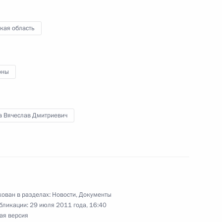
кая область
уполномоченных
оны
олномоченными
3
5м
а Вячеслав Дмитриевич
етеранам ВДВ с Днём
ован в разделах:
Новости
,
Документы
бликации:
29 июля 2011 года, 16:40
ая версия