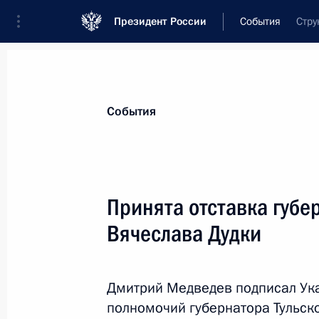
Президент России
События
Стру
Президент
Администрация
Государст
Новости
Стенограммы
Поездки
Те
События
Показа
Принята отставка губе
Вячеслава Дудки
Внесены изменения в Устав гарниз
Вооружённых Сил России
4 августа 2011 года, 12:30
Дмитрий Медведев подписал Ук
полномочий губернатора Тульск