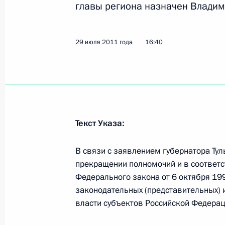
главы региона назначен Владим
Утверждён перечень поручений по 
с независимыми директорами и п
29 июля 2011 года
поверенными государства в компан
16:40
4 августа 2011 года, 09:20
3 августа 2011 года, среда
Текст Указа:
Телефонный разговор с Президен
3 августа 2011 года, 19:30
В связи с заявлением губернатора Ту
прекращении полномочий и в соответст
Федерального закона от 6 октября 19
законодательных (представительных) 
Соболезнования в связи со смерть
власти субъектов Российской Федерац
3 августа 2011 года, 17:30