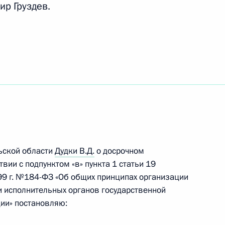
ир Груздев.
итогам встречи
рофессиональными
иях с госучастием
том США Бараком Обамой
льской области
Дудки В.Д.
о досрочном
вии с подпунктом «в» пункта 1 статьи 19
99 г. №184-ФЗ «Об общих принципах организации
и исполнительных органов государственной
ю пианиста Николая Петрова
ии» постановляю: