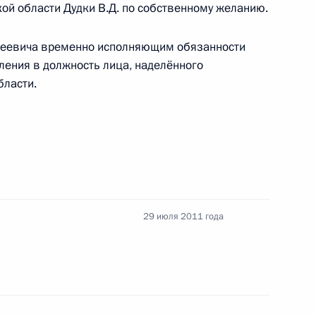
ской области Дудки В.Д. по собственному желанию.
ранения
2
3м
ргеевича временно исполняющим обязанности
пления в должность лица, наделённого
бласти.
рность ряду деятелей
29 июля 2011 года
ру атомных подводных