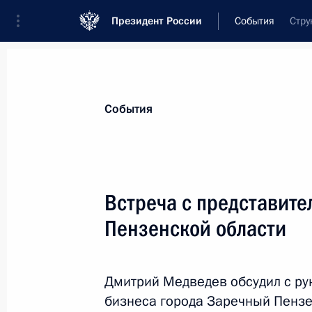
Президент России
События
Стру
Президент
Администрация
Государст
Новости
Стенограммы
Поездки
Те
События
Показа
Встреча с представите
Пензенской области
Подписан закон, расширяющий по
автомобильной инспекции
16 июля 2011 года, 09:30
Дмитрий Медведев обсудил с ру
бизнеса города Заречный Пензе