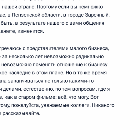
в нашей стране. Поэтому если вы немножко
 Совета Безопасности
1
вас, в Пензенской области, в городе Заречный,
ть, Горки
 быть, в результате нашего с вами общения
кажете, изменится.
дованию причин крушения
стречаюсь с представителями малого бизнеса,
1
9м
же за несколько лет невозможно радикально
, невозможно поменять отношение к бизнесу
ть, Горки
жкое наследие в этом плане. Но в то же время
жна заканчиваться не только какими‑то
 делами, естественно, по тем вопросам, где я
довии Николаем Меркушкиным
1
, как в старом фильме: всё, что могу. Вот
тому, пожалуйста, уважаемые коллеги. Никакого
ть, Горки
и рассказывайте.
язательном государственном