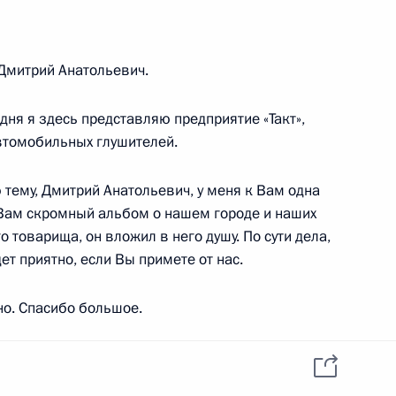
ельных категорий граждан
Дмитрий Анатольевич.
ня я здесь представляю предприятие «Такт»,
дарственной гражданской
втомобильных глушителей.
тему, Дмитрий Анатольевич, у меня к Вам одна
Вам скромный альбом о нашем городе и наших
 товарища, он вложил в него душу. По сути дела,
еннего водного транспорта
ет приятно, если Вы примете от нас.
но. Спасибо большое.
Смотрите также
 в городе
ральной службе безопасности
й Анатольевич.
Участники встречи