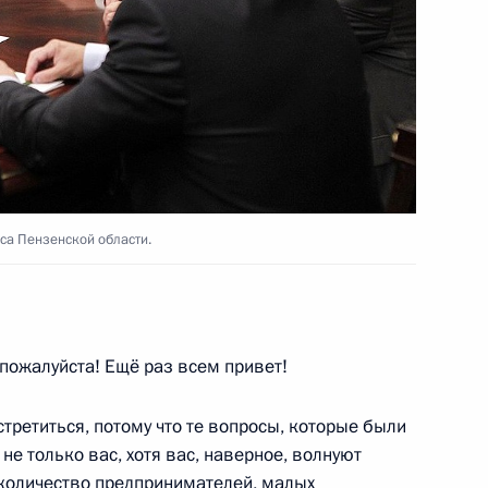
глашения, устанавливающего
и, Белоруссии и Казахстане
са Пензенской области.
лашения о создании условий
 в России, Белоруссии
 пожалуйста! Ещё раз всем привет!
стретиться, потому что те вопросы, которые были
е только вас, хотя вас, наверное, волнуют
 количество предпринимателей, малых