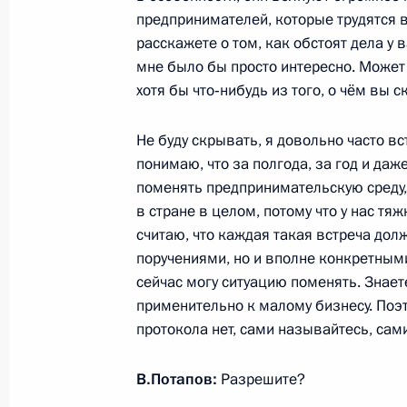
предпринимателей, которые трудятся 
Совещание с постоянными членами
расскажете о том, как обстоят дела у 
15 июля 2011 года, 16:00
Московская облас
мне было бы просто интересно. Может
хотя бы что‑нибудь из того, о чём вы с
Специальное совещание по рассле
Не буду скрывать, я довольно часто в
теплохода «Булгария»
понимаю, что за полгода, за год и да
поменять предпринимательскую среду
15 июля 2011 года, 15:00
Московская облас
в стране в целом, потому что у нас тя
считаю, что каждая такая встреча дол
поручениями, но и вполне конкретными
Встреча с Главой Республики Мор
сейчас могу ситуацию поменять. Знаете
применительно к малому бизнесу. Поэ
15 июля 2011 года, 14:00
Московская облас
протокола нет, сами называйтесь, сам
В.Потапов:
Разрешите?
Внесены изменения в закон об об