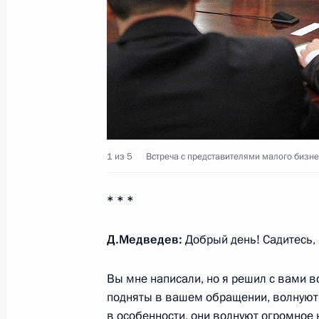
16 июля 2011 года, 09:00
15 июля 2011 года, пятница
Подписан закон о ратификации со
единые правила госзакупок в Росси
15 июля 2011 года, 17:35
1 из 5
Встреча с представителями малого бизне
* * *
Подписан закон о ратификации сог
для свободного движения капитала
Д.Медведев:
Добрый день! Садитесь,
и Казахстане
15 июля 2011 года, 17:30
Вы мне написали, но я решил с вами в
подняты в вашем обращении, волнуют н
в особенности, они волнуют огромное