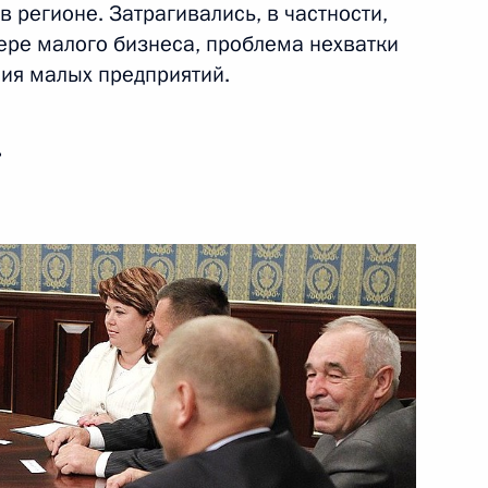
 регионе. Затрагивались, в частности,
зводства
ере малого бизнеса, проблема нехватки
ениям, совершаемым
ия малых предприятий.
ь
етственность за нарушение
 граждан
альной защите граждан,
и вследствие катастрофы