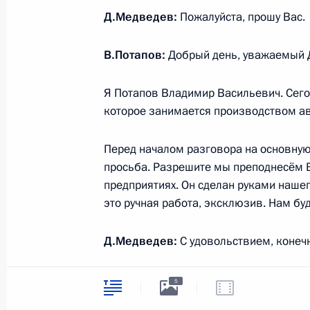
страховании жизни и здоровья отд
Д.Медведев:
Пожалуйста, прошу Вас.
15 июля 2011 года, 10:00
В.Потапов:
Добрый день, уважаемый 
Я Потапов Владимир Васильевич. Сегод
Внесены изменения в закон о госу
которое занимается производством а
службе
15 июля 2011 года, 09:40
Перед началом разговора на основную 
просьба. Разрешите мы преподнесём 
предприятиях. Он сделан руками нашего
Внесены изменения в Кодекс внутр
это ручная работа, эксклюзив. Нам буд
15 июля 2011 года, 09:30
Д.Медведев:
С удовольствием, конеч
В.Потапов:
Мы все живём и работаем
5
Внесено изменение в закон о феде
Заречный Пензенской области, Дмитри