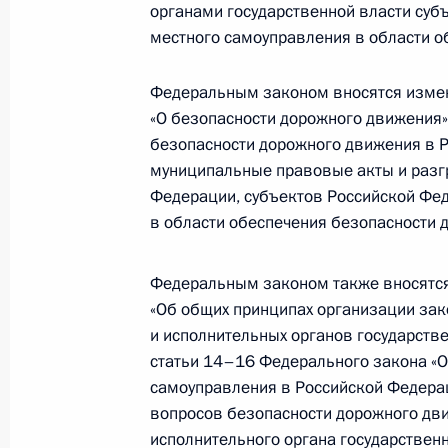
органами государственной власти суб
18–19 июля в Ганновере состоится
местного самоуправления в области о
российско-германских межгосударс
Федеральным законом вносятся измене
13 июля 2011 года, 13:00
«О безопасности дорожного движения»
безопасности дорожного движения в 
муниципальные правовые акты и разг
Внесены изменения в отдельные з
Федерации, субъектов Российской Фе
в области обеспечения безопасности 
13 июля 2011 года, 10:10
Федеральным законом также вносятся 
«Об общих принципах организации зак
Внесены изменения в закон о заня
и исполнительных органов государств
13 июля 2011 года, 10:00
статьи 14–16 Федерального закона «О
самоуправления в Российской Федера
вопросов безопасности дорожного д
Подписан закон об обращении с р
исполнительного органа государствен