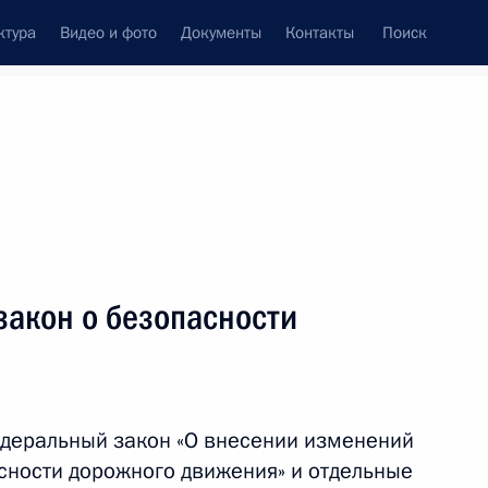
ктура
Видео и фото
Документы
Контакты
Поиск
венный Совет
Совет Безопасности
Комиссии и советы
леграммы
Сведения о Президенте
июль, 2011
ть следующие материалы
закон о безопасности
и сотрудников органов
деральный закон «О внесении изменений
сности дорожного движения» и отдельные