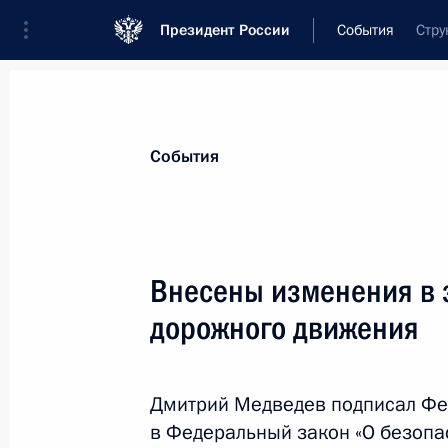
Президент России
События
Стру
Президент
Администрация
Государст
Новости
Стенограммы
Поездки
Те
События
Показа
Внесены изменения в 
дорожного движения
Указ об освобождении от должност
внутренних дел
14 июля 2011 года, 09:00
Дмитрий Медведев подписал Фе
в Федеральный закон «О безопа