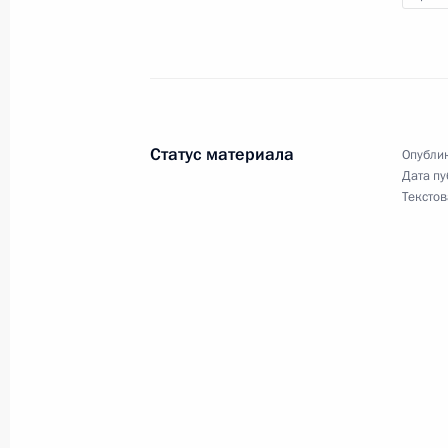
12 июля 2011 года, вторник
Соболезнования Президенту Респу
Христофиасу
12 июля 2011 года, 20:40
Статус материала
Опублик
Дата пу
Соболезнования Премьер-министру
Текстов
12 июля 2011 года, 20:35
Соболезнования Президенту Бангл
12 июля 2011 года, 20:30