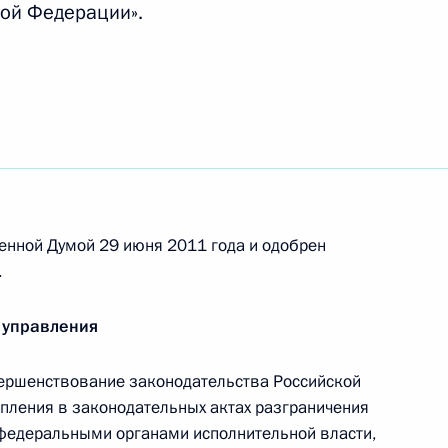
ой Федерации».
ом Турции Абдуллахом Гюлем
ротстве и отдельные статьи
декса
енной Думой 29 июня 2011 года и одобрен
.
 управления
и Мишлин Кальми-Ре
14
ершенствование законодательства Российской
пления в законодательных актах разграничения
 федеральными органами исполнительной власти,