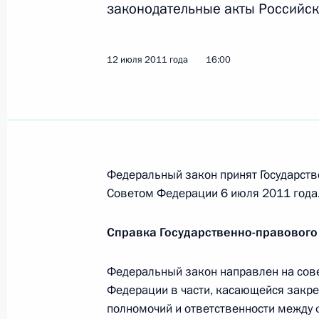
законодательные акты Российск
13 июля 2011 года, среда
Телефонный разговор с Президент
12 июля 2011 года
16:00
13 июля 2011 года, 20:00
Внесены изменения в закон о банк
Арбитражного процессуального ко
Федеральный закон принят Государств
13 июля 2011 года, 15:00
Советом Федерации 6 июля 2011 года
Справка Государственно-правового
Встреча с Президентом Швейцари
Федеральный закон направлен на сов
13 июля 2011 года, 14:30
Коломна
Федерации в части, касающейся закре
полномочий и ответственности между