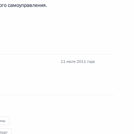
ого самоуправления.
конодательные акты в связи
ии и информационных
11 июля 2011 года
копоставленных сотрудников
оны
порт