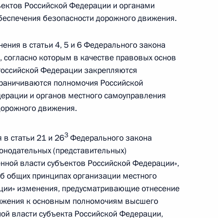
ъектов Российской Федерации и органами
 тринадцатый раунд
беспечения безопасности дорожного движения.
твенных консультаций
ния в статьи 4, 5 и 6 Федерального закона
, согласно которым в качестве правовых основ
Российской Федерации закрепляются
раничиваются полномочия Российской
аконодательные акты
дерации и органов местного самоуправления
дорожного движения.
3
в статьи 21 и 26
Федерального закона
онодательных (представительных)
тости населения
енной власти субъектов Российской Федерации»,
б общих принципах организации местного
ции» изменения, предусматривающие отнесение
вижения к основным полномочиям высшего
адиоактивными отходами
ной власти субъекта Российской Федерации,