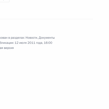
блики Кипр Димитрису
ован в разделах:
Новости
,
Документы
бликации:
12 июля 2011 года, 16:00
 Индии Манмохану Сингху
ая версия
адеш Зиллуру Рахману