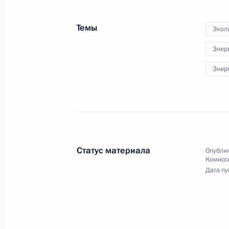
России для молодых
деятелей культуры
Темы
Экол
за 2010 год
Энер
28 июня 2011 года
Видео, 12 мин.
Энер
Статус материала
Опублик
Комисс
Дата пу