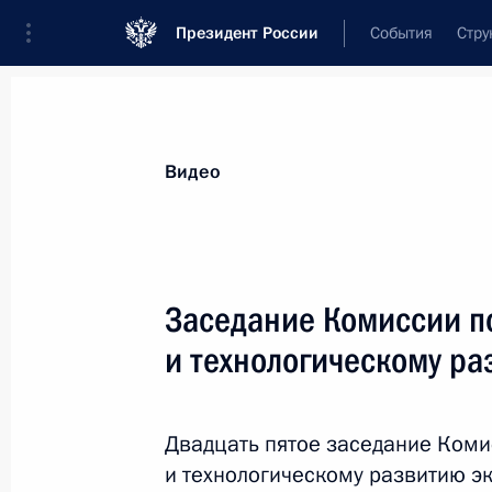
Президент России
События
Стру
Видеозаписи
Фотографии
Аудиозапи
Все материалы
Выступления
Совещан
Видео
Показа
Заседание Комиссии п
и технологическому р
Заседание Совета
по развитию гражданского
Двадцать пятое заседание Ком
общества и правам человека
и технологическому развитию э