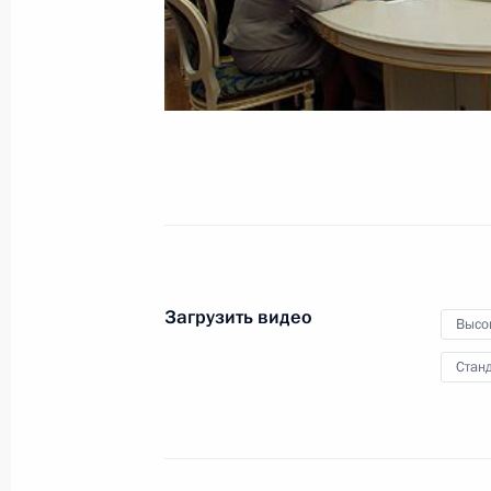
«Недели саммита АТЭС»
30 июня 2011 года
Видео, 16 мин.
Загрузить видео
Высо
Станд
Вручены премии Президента