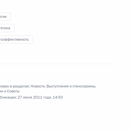
в честь выпускников военных
академий и университетов
огия
гетика
28 июня 2011 года
Видео, 7 мин.
гоэффективность
ован в разделах:
Новости
,
Выступления и стенограммы
,
ии и Советы
бликации:
27 июня 2011 года, 14:50