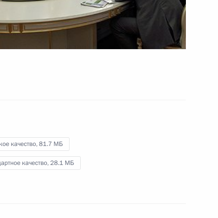
послание на 2012–
2014 годы
29 июня 2011 года
Видео, 15 мин.
кое качество,
81.7 МБ
артное качество,
28.1 МБ
Торжественный приём в Кремле