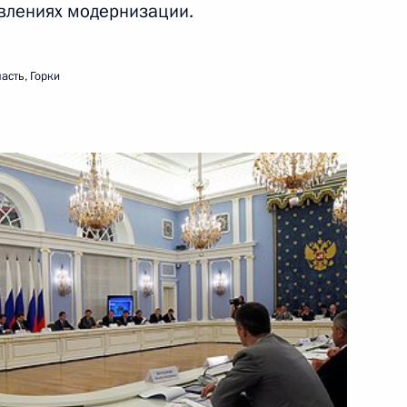
НАТО
влениях модернизации.
4 июля 2011 года
Видео, 3 мин.
асть, Горки
Дмитрий Медведев
представил Бюджетное