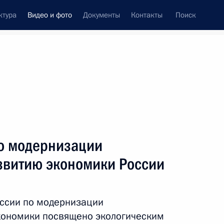
ктура
Видео и фото
Документы
Контакты
Поиск
си
ия, встречи
Встречи со СМИ
июль, 2011
ть следующие материалы
о модернизации
азвитию экономики России
Дмитрий Медведев
встретился с участниками
иссии по модернизации
заседания Совета Россия –
кономики посвящено экологическим