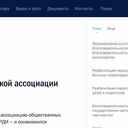
ктура
Видео и фото
Документы
Контакты
Поиск
венный Совет
Совет Безопасности
Комиссии и советы
Темы
Лица
леграммы
Сведения о Президенте
май, 2011
Формирование куль
благотворительности
благотворительность
волонтерство
Реабилитация недон
ть следующие материалы
больных новорожден
кой ассоциации
Реабилитация нарко
нтеллектуальной
детей и подростков
Благотворительность
государственно-част
ю ассоциацию общественных
партнерство
РДИ – и ознакомился