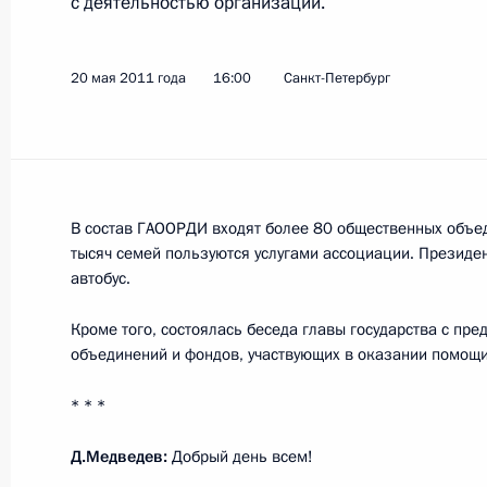
с деятельностью организации.
23 мая 2011 года, понедельник
20 мая 2011 года
16:00
Санкт-Петербург
Телефонный разговор с Президент
Каримовым
23 мая 2011 года, 19:30
В состав ГАООРДИ входят более 80 общественных объе
Рабочая встреча с Заместителем П
тысяч семей пользуются услугами ассоциации. Президе
Министром финансов Алексеем Ку
автобус.
23 мая 2011 года, 18:00
Московская область
Кроме того, состоялась беседа главы государства с пр
объединений и фондов, участвующих в оказании помощ
* * *
Дмитрий Медведев встретился с и
работающими в России
Д.Медведев:
Добрый день всем!
23 мая 2011 года, 16:30
Московская область