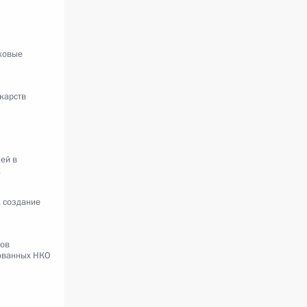
аховые
карств
ей в
х
 создание
ков
ованных НКО