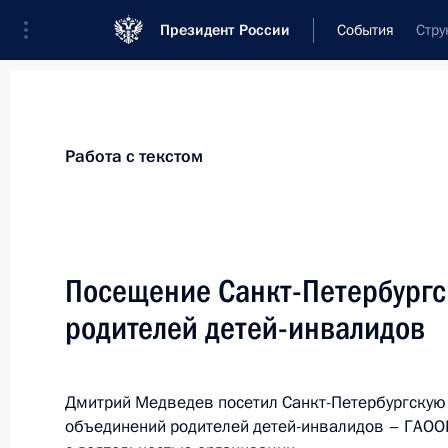
Президент России
События
Стру
Президент
Администрация
Государст
Новости
Стенограммы
Поездки
Те
Работа с текстом
Показа
Посещение Санкт-Петербургс
родителей детей-инвалидов
Создана Федеральная служба по и
собственности
24 мая 2011 года, 14:00
Дмитрий Медведев посетил Санкт-Петербургску
объединений родителей детей-инвалидов – ГАОО