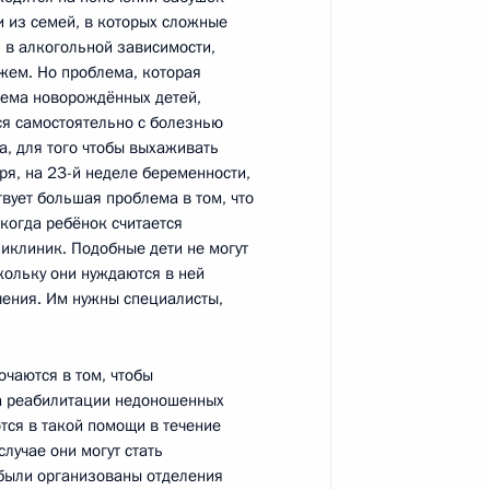
и из семей, в которых сложные
я в алкогольной зависимости,
жем. Но проблема, которая
лема новорождённых детей,
ся самостоятельно с болезнью
ый юридический форум
4
27м
а, для того чтобы выхаживать
ря, на 23-й неделе беременности,
вует большая проблема в том, что
 когда ребёнок считается
иклиник. Подобные дети не могут
воприменения в России
кольку они нуждаются в ней
ечения. Им нужны специалисты,
ючаются в том, чтобы
ма реабилитации недоношенных
аний и назначении
тся в такой помощи в течение
внутренних дел
случае они могут стать
ы были организованы отделения