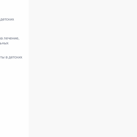
детских
на лечение,
льных
ты в детских