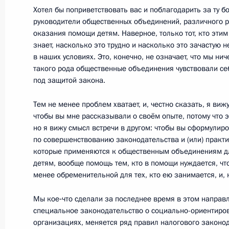
Хотел бы поприветствовать вас и поблагодарить за ту б
руководители общественных объединений, различного р
оказания помощи детям. Наверное, только тот, кто эти
Совещание по вопросам противоде
знает, насколько это трудно и насколько это зачастую 
в наших условиях. Это, конечно, не означает, что мы нич
23 мая 2011 года, 14:30
Москва
такого рода общественные объединения чувствовали се
под защитой закона.
Тем не менее проблем хватает, и, честно сказать, я виж
Указ об общественных советах при
чтобы вы мне рассказывали о своём опыте, потому что э
23 мая 2011 года, 14:00
но я вижу смысл встречи в другом: чтобы вы сформули
по совершенствованию законодательства и (или) практи
которые применяются к общественным объединениям дл
детям, вообще помощь тем, кто в помощи нуждается, ч
Кадровые изменения в системе МВ
менее обременительной для тех, кто ею занимается, и, 
23 мая 2011 года, 10:00
Мы кое‑что сделали за последнее время в этом направл
специальное законодательство о социально-ориентиро
организациях, меняется ряд правил налогового законода