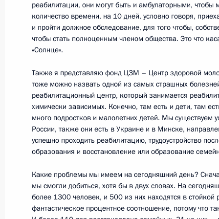
реабилитации, они могут быть и амбулаторными, чтобы 
количество времени, на 10 дней, условно говоря, приех
и пройти должное обследование, для того чтобы, собств
чтобы стать полноценным членом общества. Это что кас
19 мая 2011 года, четверг
«Солнце».
Встреча с руководителем госкорпо
Также я представляю фонд ЦЗМ – Центр здоровой мол
Сергеем Чемезовым
тоже можно назвать одной из самых страшных болезней
19 мая 2011 года, 18:00
Москва
реабилитационный центр, который занимается реабили
химически зависимых. Конечно, там есть и дети, там ес
много подростков и малолетних детей. Мы существуем уж
России, также они есть в Украине и в Минске, направле
Встреча с председателем КПРФ Ге
успешно проходить реабилитацию, трудоустройство пос
образования и восстановление или образование семейн
19 мая 2011 года, 17:20
Москва, Кремль
Какие проблемы мы имеем на сегодняшний день? Сначал
мы смогли добиться, хотя бы в двух словах. На сегодн
Российско-австрийские переговор
более 1300 человек, и 500 из них находятся в стойкой 
фантастическое процентное соотношение, потому что та
19 мая 2011 года, 14:45
Москва, Кремль