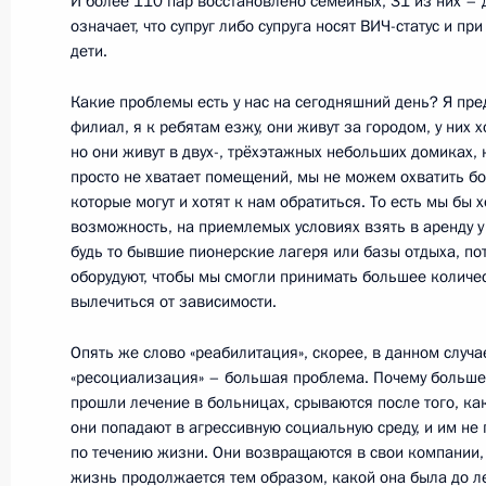
И более 110 пар восстановлено семейных, 31 из них – д
означает, что супруг либо супруга носят ВИЧ-статус и п
дети.
18 мая 2011 года, среда
Какие проблемы есть у нас на сегодняшний день? Я пр
филиал, я к ребятам езжу, они живут за городом, у них
Пресс-конференция Президента Ро
но они живут в двух-, трёхэтажных небольших домиках,
18 мая 2011 года, 15:15
Москва
просто не хватает помещений, мы не можем охватить бо
которые могут и хотят к нам обратиться. То есть мы бы х
возможность, на приемлемых условиях взять в аренду у
будь то бывшие пионерские лагеря или базы отдыха, пот
Опубликованы вопросы журналисто
оборудуют, чтобы мы смогли принимать большее количес
Дмитрия Медведева
вылечиться от зависимости.
18 мая 2011 года, 12:55
Опять же слово «реабилитация», скорее, в данном случа
«ресоциализация» – большая проблема. Почему больше
прошли лечение в больницах, срываются после того, ка
они попадают в агрессивную социальную среду, и им не
17 мая 2011 года, вторник
по течению жизни. Они возвращаются в свои компании, о
жизнь продолжается тем образом, какой она была до л
Доклад Сергея Иванова о мерах ди