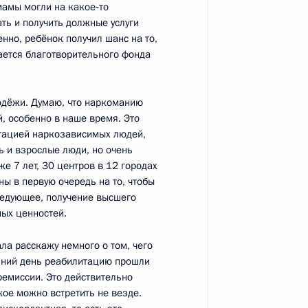
мамы могли на какое‑то
ать и получить должные услуги
енно, ребёнок получил шанс на то,
ается благотворительного фонда
рации «Ростехнологии»
одёжи. Думаю, что наркоманию
, особенно в наше время. Это
тацией наркозависимых людей,
ть и взрослые люди, но очень
е 7 лет, 30 центров в 12 городах
ны в первую очередь на то, чтобы
ннадием Зюгановым
1
ледующее, получение высшего
ых ценностей.
а расскажу немного о том, чего
яшний день реабилитацию прошли
ы
ремиссии. Это действительно
8
23м
кое можно встретить не везде.