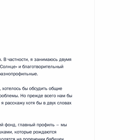
социации родителей детей-
4
. В частности, я занимаюсь двумя
«Солнце» и благотворительный
разнопрофильные.
анкт-Петербурга Валентиной
1
, хотелось бы обсудить общие
проблемы. Но прежде всего нам бы
 я расскажу хотя бы в двух словах
ий фонд, главный профиль – мы
 Совета Европы Турбьёрном
шками, которые рождаются
1
ходятся на попечении бабушек