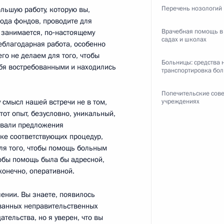
Перечень нозологий
ольшую работу, которую вы,
ода фондов, проводите для
Врачебная помощь в 
м занимается, по‑настоящему
садах и школах
йствия экстремизму
неблагодарная работа, особенно
5
9м
его не делаем для того, чтобы
Больницы: средства 
бя востребованными и находились
транспортировка бо
Попечительские сове
у смысл нашей встречи не в том,
учреждениях
 МВД
тот опыт, безусловно, уникальный,
ровали предложения
ке соответствующих процедур,
я того, чтобы помощь больным
тобы помощь была бы адресной,
Д
конечно, оперативной.
ении. Вы знаете, появилось
ванных неправительственных
тельства, но я уверен, что вы