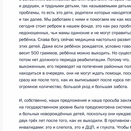
и дедушек, и трудными детьми, так называемыми детьм
20 мая 2011 года, 14:30
Санкт-Петербург
проблемы, то есть это дети, родители которых находятс
и так далее. Мы работаем с ними и помогаем им как мо
сегодня стоит ребром в нашем фонде, это как раз проб
недоношенных, чьи мамы одинокие и не могут справить
Санкт-Петербургский международн
ребёнка. Слава богу, сейчас медицина настолько развит
этих детей. Даже если ребёнок рождается, условно гово
20 мая 2011 года, 13:00
Санкт-Петербург
весит 500 граммов, ребёнка можно выходить. Но сущест
потом нет должного периода реабилитации. Потому что,
выхоженным, его переводят на попечение районных пол
Подписан Указ о мониторинге пра
находиться в очередях, они не могут ждать помощи, пос
сразу же после того, как их выписывают после курса л
20 мая 2011 года, 12:00
огромное количество, большой уход и большая забота.
И, собственно, наши предложения и наша просьба закл
на государственном уровне была предусмотрена систе
Указ о присвоении специальных зв
и больных новорождённых детей, поскольку они нуждаю
на должности сотрудников органов 
двух-трёх лет после того, как их выходили. В противном 
инвалидами: это и слепота, это и ДЦП, и глухота. Чтоб
20 мая 2011 года, 09:50