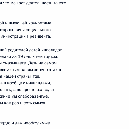
 и что мешает деятельности такого
 телеведущего Льва
ной и имеющей конкретные
оохранения и социального
Администрации Президента.
ний родителей детей-инвалидов –
лано за 19 лет, и тем трудом,
ения законодательства
ы оказываете. Дети на самом
бительского и спортивного
 всем этим занимаются, хотя это
я нашей страны, где,
да и вообще с инвалидами,
енять, а не просто разводить
 какие мы слаборазвитые,
м как раз и есть смысл
нтирую и дам необходимые
жейкобу Зуме