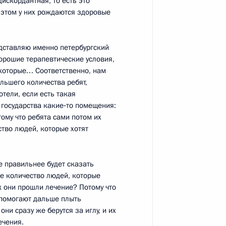
искордантная, то есть это
ри этом у них рождаются здоровые
едставляю именно петербургский
 хорошие терапевтические условия,
ссии
:
12
 которые… Соответственно, нам
льшего количества ребят,
отели, если есть такая
 государства какие‑то помещения:
ому что ребята сами потом их
в к пресс-конференции
тво людей, которые хотят
е правильнее будет сказать
е количество людей, которые
к они прошли лечение? Потому что
 помогают дальше плыть
ни сразу же берутся за иглу, и их
ечения.
сциплинарного воздействия