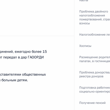
Квоты
Проблема двойного
налогообложения
ом Узбекистана Исламом
пожертвований, стр
взносы
Налогообложение ле
Хосписы
динений, ежегодно более 15
редседателя Правительства –
1
нт передал в дар ГАООРДИ
Размещение родител
палатах, в гостиница
дриным
, Горки
Проблема донорства,
едставителями общественных
реестра доноров
и больным детям.
Подготовка работни
социально-ориентир
ностранными учёными,
4
16м
Получение пенсий
, Горки