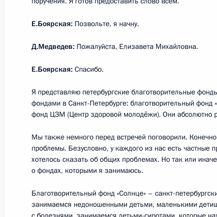
поручения. Я готов предоставить слово всем.
20 мая 2011 года, 17:30
Е.Боярская:
Позвольте, я начну.
Д.Медведев:
Пожалуйста, Елизавета Михайловна.
Посещение Санкт-Петербургской ас
инвалидов
Е.Боярская:
Спасибо.
20 мая 2011 года, 16:00
Санкт-Петербург
Я представляю петербургские благотворительные фонды
фондами в Санкт-Петербурге: благотворительный фонд 
фонд ЦЗМ (Центр здоровой молодёжи). Они абсолютно 
Рабочая встреча с губернатором С
Мы также немного перед встречей поговорили. Конечно
Матвиенко
проблемы. Безусловно, у каждого из нас есть частные 
хотелось сказать об общих проблемах. Но так или иначе
20 мая 2011 года, 15:30
Санкт-Петербург
о фондах, которыми я занимаюсь.
Благотворительный фонд «Солнце» – санкт-петербургск
Встреча с Генеральным секретарём
занимаемся недоношенными детьми, маленькими дети
с болезнями, занимаемся детьми-сиротами, которые на
Ягландом