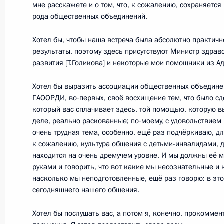
мне расскажете и о том, что, к сожалению, сохраняется
21 мая 2011 года, суббота
рода общественных объединений.
Соболезнования родным и близким
Хотел бы, чтобы наша встреча была абсолютно практич
Николаева
результаты, поэтому здесь присутствуют Министр здрав
21 мая 2011 года, 16:10
развития [Т.Голикова] и некоторые мои помощники из 
Хотел бы выразить ассоциации общественных объедине
ГАООРДИ, во‑первых, своё восхищение тем, что было сде
Доклад об итогах проверки исполн
который вас сплачивает здесь, той помощью, которую в
о рыболовстве при организации лю
деле, реально раскованные; по‑моему, с удовольствием
очень трудная тема, особенно, ещё раз подчёркиваю, дл
рыболовства
к сожалению, культура общения с детьми-инвалидами, 
21 мая 2011 года, 10:00
находится на очень дремучем уровне. И мы должны её м
руками и говорить, что вот какие мы несознательные и
насколько мы неподготовленные, ещё раз говорю: в это
сегодняшнего нашего общения.
20 мая 2011 года, пятница
Хотел бы послушать вас, а потом я, конечно, прокомме
Соболезнования Президенту ЮАР Д