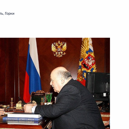
ь, Горки
присвоено почётное звание
тном самоуправлении
тьего протокола о внесении
трудничестве в Юго-