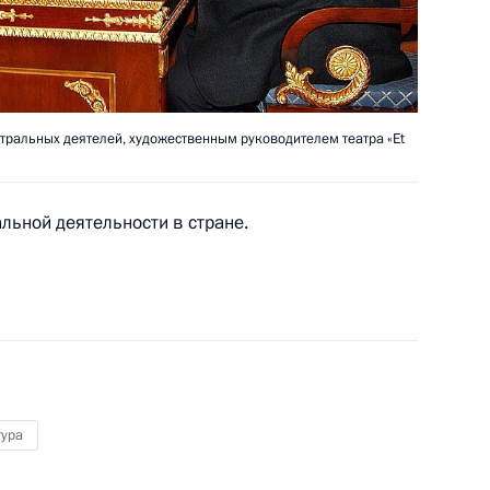
глашения между Россией
сти использования атомной
тральных деятелей, художественным руководителем театра «Et
льной деятельности в стране.
аристу Владимиру Бортко
Д
тура