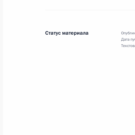
Поздравление личному составу и в
полка
Статус материала
Опублик
Дата пу
7 мая 2011 года, 09:00
Текстов
6 мая 2011 года, пятница
Совещание с постоянными членами
6 мая 2011 года, 17:00
Московская область,
Утверждено новое Положение о Сов
6 мая 2011 года, 16:30