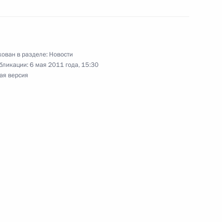
етеранам Президентского
ован в разделе:
Новости
бликации:
6 мая 2011 года, 15:30
ая версия
 Совета Безопасности
1
 Горки
ете Безопасности России