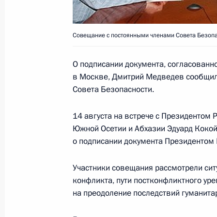
18 августа 2008 года, 12:00
Совещание с постоянными членами Совета Безопа
Поздравление Герою России Серге
О подписании документа, согласованн
18 августа 2008 года, 11:30
в Москве, Дмитрий Медведев сообщил
Совета Безопасности.
17 августа 2008 года, воскресенье
14 августа на встрече с Президентом 
Южной Осетии и Абхазии Эдуард Кокой
Поздравление легкоатлетке Гульна
о подписании документа Президентом 
с победой на Олимпийских играх в
17 августа 2008 года, 18:30
Участники совещания рассмотрели сит
конфликта, пути постконфликтного ур
на преодоление последствий гуманита
Россия начинает отвод воинского 
в усиление российским миротворца