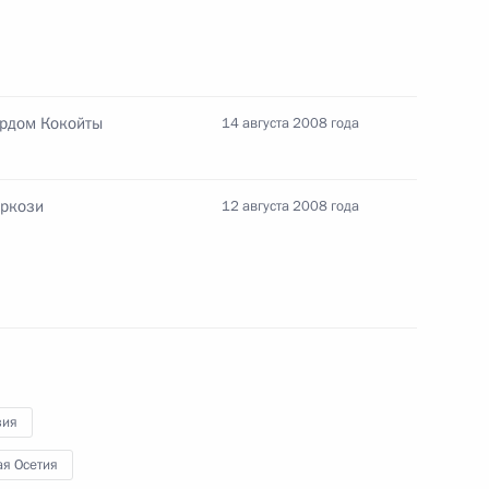
ов Всероссийского общества
азования организации
ардом Кокойты
14 августа 2008 года
аркози
12 августа 2008 года
нляндии Тарья Халонен
 вопросы дальнейшей
-южноосетинского конфликта
иону Валерию Борчину
зия
я Осетия