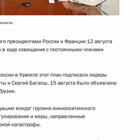
сности.
ю Трещёву с Днём рождения
ого президентами России и Франции 12 августа
 в ходе совещания с постоянными членами
России в Кремле этот план подписали лидеры
ты и Сергей Багапш, 15 августа было объявлено
ре Галкиной-Самитовой
Грузии.
 Пекине
уацию вокруг грузино-южноосетинского
егулирования и меры, направленные
рной катастрофы.
контингента, приданного
м в связи с грузинской