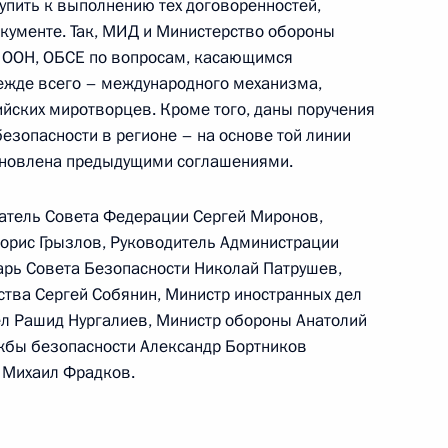
тупить к выполнению тех договоренностей,
кументе. Так, МИД и Министерство обороны
х ООН, ОБСЕ по вопросам, касающимся
ежде всего – международного механизма,
ийских миротворцев. Кроме того, даны поручения
езопасности в регионе – на основе той линии
ементьевой с победой
тановлена предыдущими соглашениями.
атель Совета Федерации Сергей Миронов,
орис Грызлов, Руководитель Администрации
арь Совета Безопасности Николай Патрушев,
тва Сергей Собянин, Министр иностранных дел
нику Валерию Левенталю
ел Рашид Нургалиев, Министр обороны Анатолий
жбы безопасности Александр Бортников
 Михаил Фрадков.