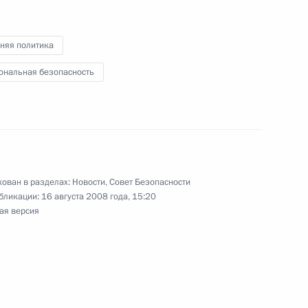
няя политика
регулирования грузино-
1
ональная безопасность
оящий из согласованных
учей
ован в разделах:
Новости
,
Совет Безопасности
редставителем Президента
1
бликации:
16 августа 2008 года, 15:20
димиром Устиновым
ая версия
учей
 по фехтованию на рапирах