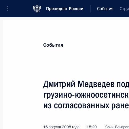
Президент России
События
Стру
Президент
Администрация
Государст
Новости
Стенограммы
Поездки
Те
События
Показа
Дмитрий Медведев под
грузино-южноосетинск
В штабе 58-й армии во Владикавк
государственные награды российс
из согласованных ран
отличившимся в боях в зоне грузи
конфликта
16 августа 2008 года
15:20
Сочи, Бочаров
18 августа 2008 года, 19:00
Северная Осети