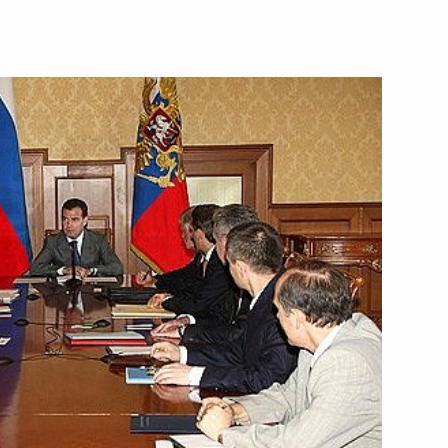
урской области Александром
1
в праздновании 65-летия
3
ССР Бэле Руденко с Днём