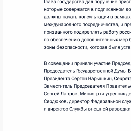
Глава государства дал поручение прис
агрессией против Южной Осетии
которые содержатся в подписанном до
должны начать консультации в рамка
17 августа 2008 года, 15:00
международного посредничества, и пр
призванного подкреплять работу росс
по обеспечению дополнительных мер б
Поздравление теннисистке Елене Д
зоны безопасности, которая была ус
на Олимпийских играх в Пекине
В совещании приняли участие Председ
17 августа 2008 года, 13:00
Председатель Государственной Думы Б
Президента Сергей Нарышкин, Секрет
Заместитель Председателя Правительс
Поздравление театральному худож
Сергей Лавров, Министр внутренних д
с Днём рождения
Сердюков, директор Федеральной слу
17 августа 2008 года, 11:00
и директор Службы внешней разведки