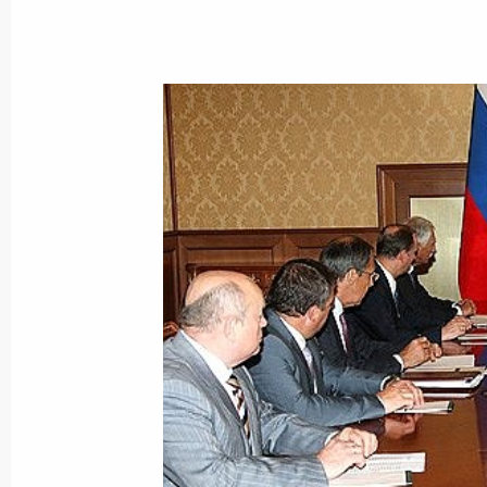
Рабочая встреча с губернатором К
Михайловым
18 августа 2008 года, 18:00
Курск
Дмитрий Медведев принял участие 
победы в Курской битве
18 августа 2008 года, 15:30
Курск
Поздравление народной артистке С
рождения