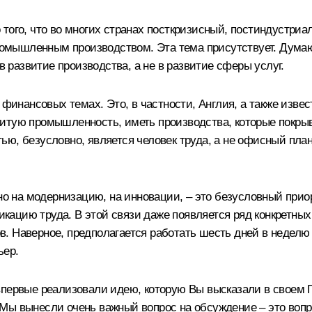
того, что во многих странах посткризисный, постиндустри
промышленным производством. Эта тема присутствует. Думаю
развитие производства, а не в развитие сферы услуг.
а финансовых темах. Это, в частности, Англия, а также из
витую промышленность, иметь производства, которые покры
ю, безусловно, является человек труда, а не офисный план
но на модернизацию, на инновации, – это безусловный приор
ацию труда. В этой связи даже появляется ряд конкретных
сов. Наверное, предполагается работать шесть дней в неделю
ьер.
 впервые реализовали идею, которую Вы высказали в своем
Мы вынесли очень важный вопрос на обсуждение – это вопро