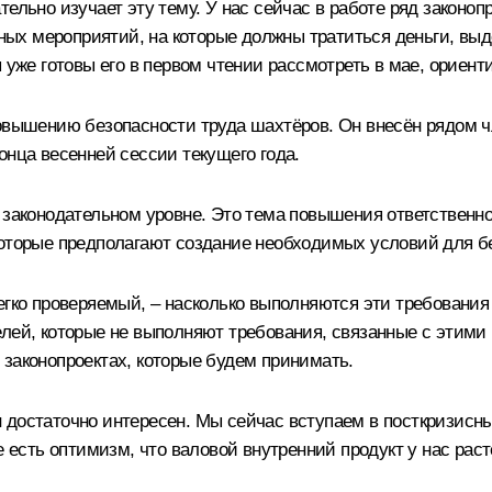
ельно изучает эту тему. У нас сейчас в работе ряд законоп
етных мероприятий, на которые должны тратиться деньги, 
 уже готовы его в первом чтении рассмотреть в мае, ориент
повышению безопасности труда шахтёров. Он внесён рядом 
онца весенней сессии текущего года.
а законодательном уровне. Это тема повышения ответственн
которые предполагают создание необходимых условий для бе
егко проверяемый, – насколько выполняются эти требования 
лей, которые не выполняют требования, связанные с этими 
 законопроектах, которые будем принимать.
 достаточно интересен. Мы сейчас вступаем в посткризисн
е есть оптимизм, что валовой внутренний продукт у нас рас