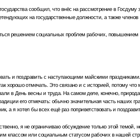
 государства сообщил, что внёс на рассмотрение в Госдуму
етендующих на государственные должности, а также членов 
маться решением социальных проблем рабочих, повышением
овать и поздравить с наступающими майскими праздниками
т так хорошо отмечать. Это связано и с историей, потому чт
и в День весны и труда. На самом деле, конечно, природа е
радиции его отмечать: обычно значительная часть наших гра
ник, а я хотел бы всех ещё раз поприветствовать и поздрав
ественно, я не ограничиваю обсуждение только этой темой, 
им классом или социальным статусом рабочих в нашей стран