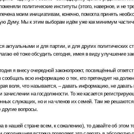
поменяли политические институты (этого, наверное, и не тр
печена моим инициативам, конечно, помогла принять необхо
ную Думу. Мы к этим выборам идём уже как минимум частич
ся актуальными и для партии, и для других политических с
лагаю её тоже обсудить сегодня, имея в виду улучшение за
годня я внесу очередной законопроект, посвящённый ответс
 сообщать всю информацию о тех, кто претендует на должно
обрая воля, что называется, – давать информацию, не дава
 зачислении на госдолжности. То же касается регистриру
венных служащих, но и на членов их семей. Там же решаютс
 другие вопросы.
а в нашей стране всем, к сожалению), то давайте об этом то
и сегодняшняя встреча позволяет это сделать в абсолютно