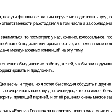
, по сути финальное, дал им поручение подготовить предло
о ответственности работодателя в том числе и за соблюдени
 заниматься, то посмотрел: у нас, конечно, колоссальное, 
вестной нашей недисциплинированностью, и с нежеланием нек
 даже международных конвенций на эту тему.
етственно объединениям работодателей, чтобы они подумали
корректировать и предложить.
Дня весны и труда, но я хотел бы сегодня обсудить и други
льно очерчивать повестку дня; очевидно, что она имеет бол
оворить, правящей партией, и от её решения очень многое за
дарить «Единую Россию» за поддержку целого ряда моих ини