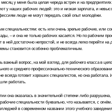
й месяц у меня была целая череда встреч и на предприятия
уют у наших рабочих людей: это и низкая зарплата, и невыс
офессиям люди не могут передать свой опыт молодёжи.
рым специальностям: есть или очень зрелые рабочие, или с
сады, – и она не только рабочих касается. Но по рабочим пр
т в ней достаточно непростой, и не всегда легко перейти н
лемы становится особенно проблематичным.
нь важный вопрос, на мой взгляд, для рабочего класса в це
ьного и среднего профессионально-технического образовани
а не всегда готовит хороших специалистов, но она работала
шли работать.
тии она оказалась в значительной степени либо разрушена,
 рабочие специальности буквально, что называется, с огнё
олледжей в современном названии этого учебного заведения.