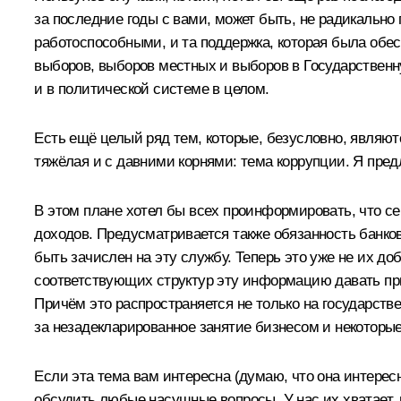
за последние годы с вами, может быть, не радикально 
работоспособными, и та поддержка, которая была обес
выборов, выборов местных и выборов в Государствен
и в политической системе в целом.
Есть ещё целый ряд тем, которые, безусловно, являют
тяжёлая и с давними корнями: тема коррупции. Я пред
В этом плане хотел бы всех проинформировать, что се
доходов. Предусматривается также обязанность банков
быть зачислен на эту службу. Теперь это уже не их д
соответствующих структур эту информацию давать при
Причём это распространяется не только на государст
за незадекларированное занятие бизнесом и некоторые
Если эта тема вам интересна (думаю, что она интересн
обсудить любые насущные вопросы. У нас их хватает, 