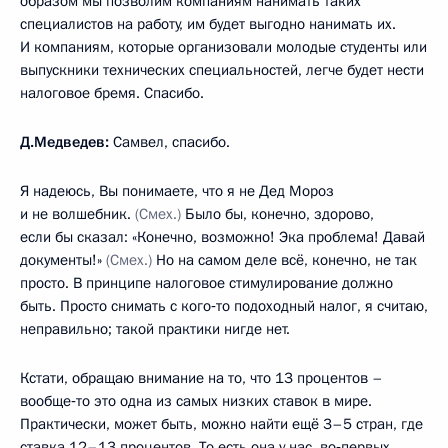
образом мы позволим компаниям нанимать таких
специалистов на работу, им будет выгодно нанимать их.
И компаниям, которые организовали молодые студенты или
выпускники технических специальностей, легче будет нести
налоговое бремя. Спасибо.
Д.Медведев:
Самвел, спасибо.
Я надеюсь, Вы понимаете, что я не Дед Мороз
и не волшебник.
(Смех.)
Было бы, конечно, здорово,
если бы сказал: «Конечно, возможно! Эка проблема! Давай
документы!»
(Смех.)
Но на самом деле всё, конечно, не так
просто. В принципе налоговое стимулирование должно
быть. Просто снимать с кого‑то подоходный налог, я считаю,
неправильно; такой практики нигде нет.
Кстати, обращаю внимание на то, что 13 процентов –
вообще‑то это одна из самых низких ставок в мире.
Практически, может быть, можно найти ещё 3–5 стран, где
ставка 12–13 процентов. То есть она у нас, во‑первых,