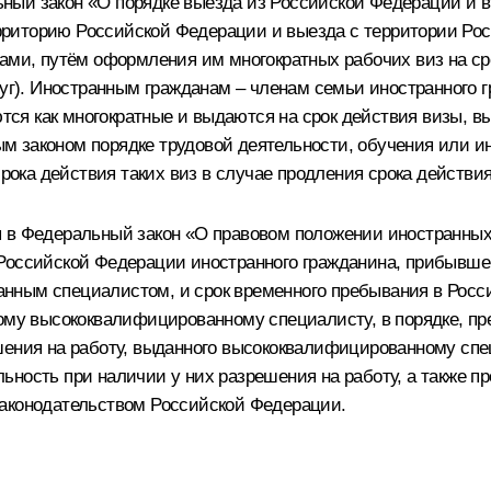
ный закон «О порядке выезда из Российской Федерации и 
риторию Российской Федерации и выезда с территории Рос
, путём оформления им многократных рабочих виз на срок
слуг). Иностранным гражданам – членам семьи иностранног
я как многократные и выдаются на срок действия визы, в
 законом порядке трудовой деятельности, обучения или ин
ка действия таких виз в случае продления срока действия
я в Федеральный закон «О правовом положении иностранных
 Российской Федерации иностранного гражданина, прибывше
нным специалистом, и срок временного пребывания в Росс
кому высококвалифицированному специалисту, в порядке, п
шения на работу, выданного высококвалифицированному спе
ьность при наличии у них разрешения на работу, а также п
законодательством Российской Федерации.