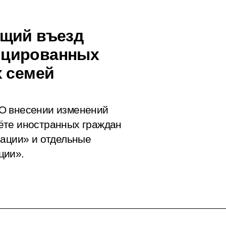
ющий въезд
ицированных
х семей
О внесении изменений
ёте иностранных граждан
рации» и отдельные
ции».