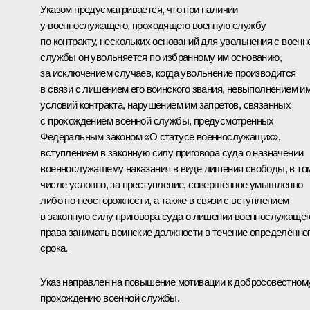
Указом предусматривается, что при наличии
у военнослужащего, проходящего военную службу
по контракту, нескольких оснований для увольнения с военн
службы он увольняется по избранному им основанию,
за исключением случаев, когда увольнение производится
в связи с лишением его воинского звания, невыполнением и
условий контракта, нарушением им запретов, связанных
с прохождением военной службы, предусмотренных
Федеральным законом «О статусе военнослужащих»,
вступлением в законную силу приговора суда о назначении
военнослужащему наказания в виде лишения свободы, в то
числе условно, за преступление, совершённое умышленно
либо по неосторожности, а также в связи с вступлением
в законную силу приговора суда о лишении военнослужащег
права занимать воинские должности в течение определённо
срока.
Указ направлен на повышение мотивации к добросовестном
прохождению военной службы.