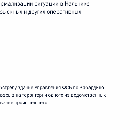
рмализации ситуации в Нальчике
разыскных и других оперативных
«О досрочном прекращении
-Черкесской Республики»
РСФСР Евгению Жарикову
бстрелу здание Управления ФСБ по Кабардино-
 взрыв на территории одного из ведомственных
ование происшедшего.
иденту о мерах