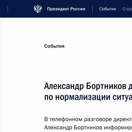
Президент России
События
Стру
Президент
Администрация
Государст
Новости
Стенограммы
Поездки
Те
События
Показа
Александр Бортников 
по нормализации ситу
27 февраля 2011 года, воскресень
Утверждён перечень поручений по 
Госсовета
В телефонном разговоре дирек
Александр Бортников информир
27 февраля 2011 года, 10:00