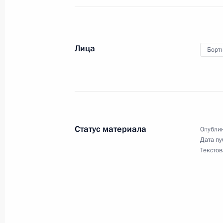
по нормализации ситуации в Наль
25 февраля 2011 года, 22:45
Лица
Борт
Рабочая встреча с губернатором С
Матвиенко
25 февраля 2011 года, 18:00
Санкт-Петербу
Статус материала
Опублик
Дата пу
Заявление Президента России в свя
Текстов
25 февраля 2011 года, 17:00
Встреча с Президентом Армении С