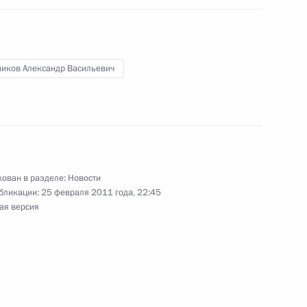
чике
ников Александр Васильевич
анкт-Петербурга Валентиной
1
рг
ован в разделе:
Новости
бликации:
25 февраля 2011 года, 22:45
зи с ситуацией в Ливии
ая версия
ержем Саргсяном
2