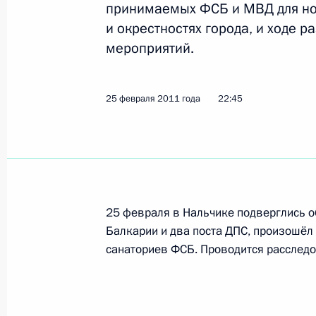
принимаемых ФСБ и МВД для но
и окрестностях города, и ходе 
мероприятий.
26 февраля 2011 года, суббота
Дмитрий Медведев подписал Указ 
25 февраля 2011 года
22:45
полномочий Президента Карачаево
26 февраля 2011 года, 12:15
Поздравление народному артисту 
25 февраля в Нальчике подверглись о
26 февраля 2011 года, 11:45
Балкарии и два поста ДПС, произошёл
санаториев ФСБ. Проводится расслед
25 февраля 2011 года, пятница
Александр Бортников доложил През