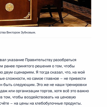
ока, Тихвина и Твери
6
14м
од воинской славы»
ль
ства Виктором Зубковым.
й Дню защитника Отечества
1
7м
авал указание Правительству разобраться
ом ранее принятого решения о том, чтобы
 двум сценариям. Я тогда сказал, что, на мой
ые сложности, но самое главное – не привести
н быть следующим. Это же не наши тренировки
икавказе заседание
10
30м
даж или организации торгов, хотя всё это важно
кого комитета
 в том, чтобы воздействовать на ценовую
счёте – на цены на хлебобулочные продукты.