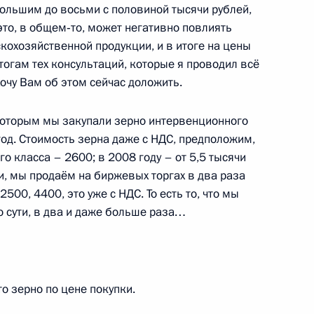
ебольшим до восьми с половиной тысячи рублей,
это, в общем‑то, может негативно повлиять
кохозяйственной продукции, и в итоге на цены
олжности замдиректора ФСБ
тогам тех консультаций, которые я проводил всё
очу Вам об этом сейчас доложить.
 которым мы закупали зерно интервенционного
 год. Стоимость зерна даже с НДС, предположим,
водителей
о класса – 2600; в 2008 году – от 5,5 тысячи
3
15м
чи, мы продаём на биржевых торгах в два раза
2500, 4400, это уже с НДС. То есть то, что мы
о сути, в два и даже больше раза…
и Тоомасу Хендрику Ильвесу
о зерно по цене покупки.