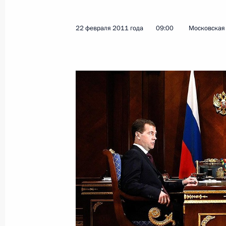
Внесены изменения в закон о Музе
24 февраля 2011 года, 10:30
22 февраля 2011 года
09:00
Московская 
Внесены изменения в закон о физи
24 февраля 2011 года, 10:00
23 февраля 2011 года, среда
Указ о награждении орденом Кутуз
гвардейского полка специального 
десантных войск
23 февраля 2011 года, 11:30