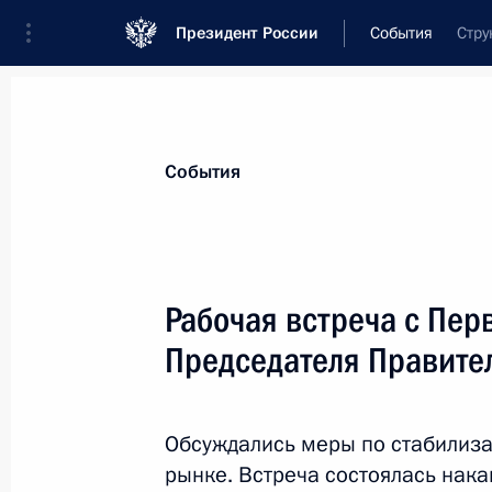
Президент России
События
Стру
Президент
Администрация
Государст
Новости
Стенограммы
Поездки
Те
События
Показа
Рабочая встреча с Пе
Председателя Правите
Внесены изменения в закон о связ
24 февраля 2011 года, 11:00
Обсуждались меры по стабилиз
рынке. Встреча состоялась нака