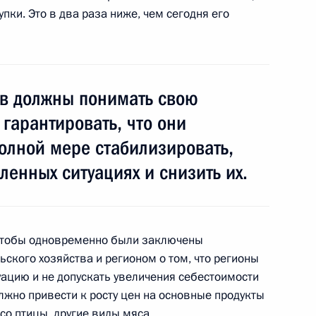
упки. Это в два раза ниже, чем сегодня его
 Совета Безопасности
1
4м
ов должны понимать свою
 гарантировать, что они
олной мере стабилизировать,
ленных ситуациях и снизить их.
ть предыдущие материалы
 чтобы одновременно были заключены
ского хозяйства и регионом о том, что регионы
уацию и не допускать увеличения себестоимости
олжно привести к росту цен на основные продукты
енно-Морского Флота
со птицы, другие виды мяса.