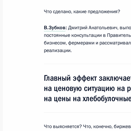
Что сделано, какие предложения?
Соболезнования Премьер-министру
В.Зубков
:
Дмитрий Анатольевич, выпо
22 февраля 2011 года, 11:00
постоянные консультации в Правитель
бизнесом, фермерами и рассматривал
реализации.
Рабочая встреча с Первым замести
Правительства Виктором Зубковым
22 февраля 2011 года, 09:00
Московская об
Главный эффект заключает
на ценовую ситуацию на р
на цены на хлебобулочные
21 февраля 2011 года, понедельни
Встреча с офицерами Вооружённых
21 февраля 2011 года, 19:15
Московская об
Что выясняется? Что, конечно, бирже