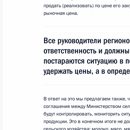
продать (реализовать) по цене его зак
рыночная цена.
18 февраля 2011 года, пятница
Оперативное совещание с членами
Все руководители регион
18 февраля 2011 года, 16:00
Сочи
ответственность и должны
постараются ситуацию в п
удержать цены, а в опреде
Показа
В ответ на это мы предлагаем также,
соглашения между Министерством сель
будут контролировать, мониторить сит
продукции. Это в конечном итоге не д
Встреча с военнослужащими Во
сельского хозяйства: молоко, мясо, мя