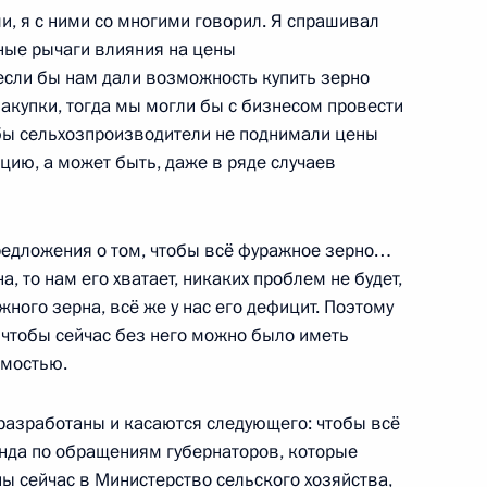
и, я с ними со многими говорил. Я спрашивал
ьные рычаги влияния на цены
резидентом Армении Сержем
 если бы нам дали возможность купить зерно
акупки, тогда мы могли бы с бизнесом провести
обы сельхозпроизводители не поднимали цены
цию, а может быть, даже в ряде случаев
редложения о том, чтобы всё фуражное зерно…
нтских партий
4
, то нам его хватает, никаких проблем не будет,
жного зерна, всё же у нас его дефицит. Поэтому
, чтобы сейчас без него можно было иметь
имостью.
иденту кандидатуры
1
разработаны и касаются следующего: чтобы всё
ублики и Ульяновской области
нда по обращениям губернаторов, которые
ы сейчас в Министерство сельского хозяйства,