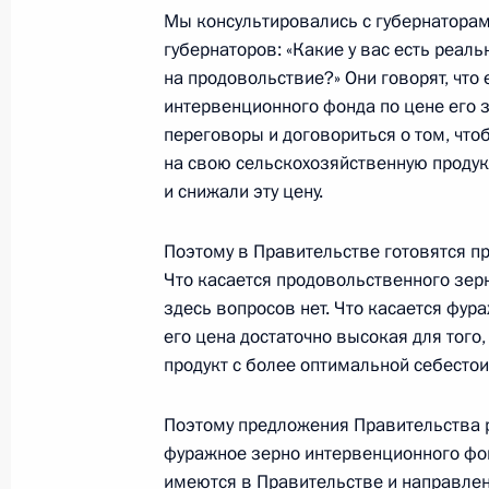
Мы консультировались с губернаторам
губернаторов: «Какие у вас есть реал
Дмитрий Медведев встретится с П
на продовольствие?» Они говорят, что
Саргсяном
интервенционного фонда по цене его з
21 февраля 2011 года, 12:00
переговоры и договориться о том, чт
на свою сельскохозяйственную продук
и снижали эту цену.
19 февраля 2011 года, суббота
Поэтому в Правительстве готовятся п
Встреча с руководителями парламе
Что касается продовольственного зерна
здесь вопросов нет. Что касается фура
19 февраля 2011 года, 16:00
Сочи
его цена достаточно высокая для того
продукт с более оптимальной себесто
«Единая Россия» представила През
Поэтому предложения Правительства 
на должности глав Чеченской Респ
фуражное зерно интервенционного фо
имеются в Правительстве и направлен
19 февраля 2011 года, 15:30
Сочи