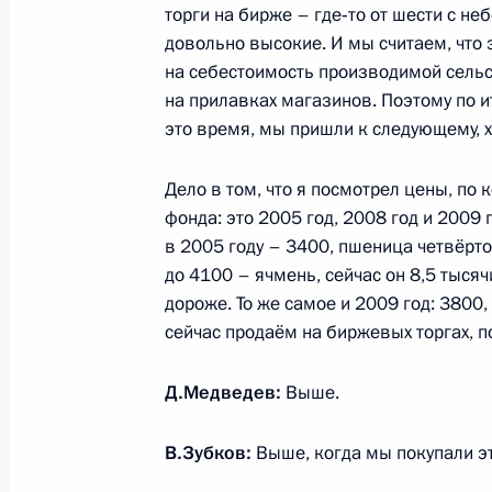
торги на бирже – где‑то от шести с н
довольно высокие. И мы считаем, что 
на себестоимость производимой сельс
Дмитрий Медведев освободил от д
на прилавках магазинов. Поэтому по и
Вячеслава Ушакова
это время, мы пришли к следующему, х
21 февраля 2011 года, 17:00
Дело в том, что я посмотрел цены, по
фонда: это 2005 год, 2008 год и 2009
Координационное совещание руко
в 2005 году – 3400, пшеница четвёртог
до 4100 – ячмень, сейчас он 8,5 тыся
правоохранительных органов
дороже. То же самое и 2009 год: 3800, 
21 февраля 2011 года, 16:00
Москва
сейчас продаём на биржевых торгах, п
Д.Медведев:
Выше.
Соболезнования Президенту Эстони
В.Зубков:
Выше, когда мы покупали эт
21 февраля 2011 года, 14:30