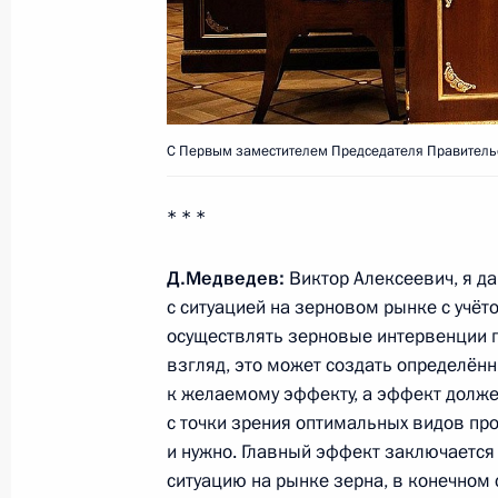
Президент вручил главам Владивост
грамоты о присвоении звания «Гор
23 февраля 2011 года, 11:00
Москва, Крем
С Первым заместителем Председателя Правитель
22 февраля 2011 года, вторник
* * *
Торжественный вечер, посвящённы
Д.Медведев:
Виктор Алексеевич, я д
22 февраля 2011 года, 20:30
Москва
с ситуацией на зерновом рынке с учёт
осуществлять зерновые интервенции по
взгляд, это может создать определённ
к желаемому эффекту, а эффект долже
Дмитрий Медведев провёл во Влад
с точки зрения оптимальных видов про
Национального антитеррористичес
и нужно. Главный эффект заключается
22 февраля 2011 года, 16:00
Владикавказ
ситуацию на рынке зерна, в конечном 