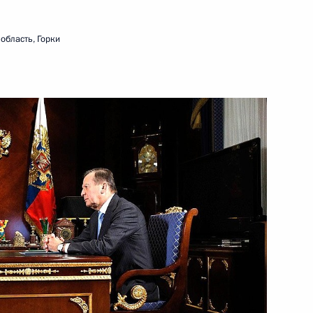
йном фонде и музеях
область, Горки
ческой культуре и спорте
ова 45-го отдельного
назначения Воздушно-