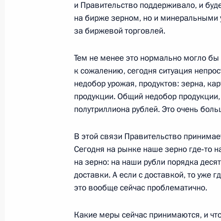
и Правительство поддерживало, и буд
на бирже зерном, но и минеральными у
Президент поручил детально прора
за биржевой торговлей.
эвакуации российских граждан из 
Тем не менее это нормально могло бы 
21 февраля 2011 года, 18:45
к сожалению, сегодня ситуация непрос
недобор урожая, продуктов: зерна, ка
продукции. Общий недобор продукции,
Дмитрий Медведев передал Звезду 
полутриллиона рублей. Это очень боль
матроса Алдара Цыденжапова
В этой связи Правительство принимае
21 февраля 2011 года, 18:00
Москва, Крем
Сегодня на рынке наше зерно где‑то 
на зерно: на наши рубли порядка деся
доставки. А если с доставкой, то уже г
В Кремле вручены государственные
это вообще сейчас проблематично.
Федерации
21 февраля 2011 года, 17:30
Москва, Крем
Какие меры сейчас принимаются, и что