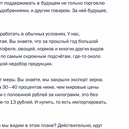
ет поддерживать в будущем не только торговлю
добрениями, и другим товаром. За ней будущее,
ботать возможности
Ливии
работать в обычных условиях. У нас,
тая. Вы знаете, что за прошлый год большой
ртофеля, овощей, кормов и многих других видов
 по самым скромным подсчётам, где‑то около
Героя России родителям
2
шой недобор продукции.
т меры. Вы знаете, мы закрыли экспорт зерна.
ль
на 30–40 процентов ниже, чем мировые цены
ти с половиной рублей за килограмм, это без
де‑то 13 рублей. И купить, то есть импортировать,
 награды Российской
11
10м
ль
 мы видим в этом плане? Действительно, идут