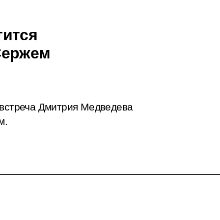
тится
Сержем
 встреча Дмитрия Медведева
м.