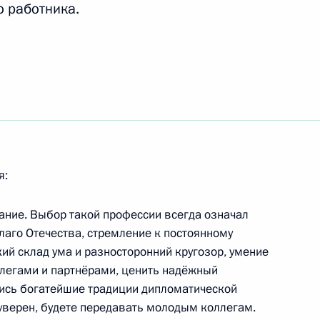
о работника.
спублики Башкортостан
1
я с руководителями
12
я:
ений Башкирии
ание. Выбор такой профессии всегда означал
лаго Отечества, стремление к постоянному
й склад ума и разносторонний кругозор, умение
легами и партнёрами, ценить надёжный
ерховным комиссаром ООН
ись богатейшие традиции дипломатической
иллай
 уверен, будете передавать молодым коллегам.