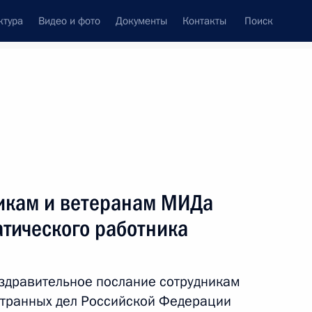
ктура
Видео и фото
Документы
Контакты
Поиск
венный Совет
Совет Безопасности
Комиссии и советы
леграммы
Сведения о Президенте
февраль, 2011
ть следующие материалы
икам и ветеранам МИДа
атического работника
 мерах по укреплению
3
28м
здравительное послание сотрудникам
странных дел Российской Федерации