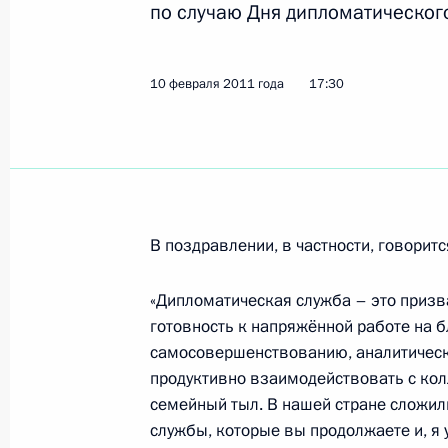
по случаю Дня дипломатическог
Рабочая встреча с Президентом Ре
10 февраля 2011 года
17:30
Рустэмом Хамитовым
11 февраля 2011 года, 16:30
Уфа
В Уфе Дмитрий Медведев встретилс
В поздравлении, в частности, говоритс
национально-культурных объедин
11 февраля 2011 года, 14:00
Уфа
«Дипломатическая служба – это призв
готовность к напряжённой работе на б
самосовершенствованию, аналитически
продуктивно взаимодействовать с кол
Дмитрий Медведев встретится с В
семейный тыл. В нашей стране сложил
по правам человека Наванетхем П
службы, которые вы продолжаете и, я
11 февраля 2011 года, 10:50