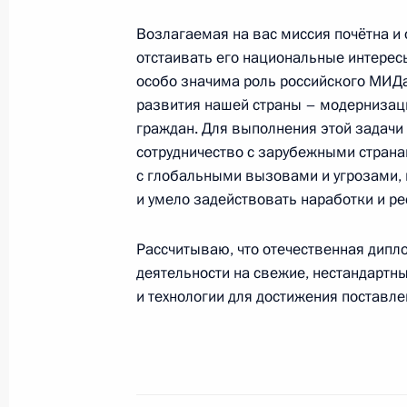
Возлагаемая на вас миссия почётна и 
отстаивать его национальные интерес
Дмитрий Медведев проверил обесп
особо значима роль российского МИДа
в аэропорту Внуково
развития нашей страны – модернизац
граждан. Для выполнения этой задач
11 февраля 2011 года, 10:30
Москва, Внуко
сотрудничество с зарубежными стран
с глобальными вызовами и угрозами,
и умело задействовать наработки и р
Президент поручил разработать пл
по обеспечению антитеррористиче
Рассчитываю, что отечественная дипло
деятельности на свежие, нестандарт
11 февраля 2011 года, 08:00
и технологии для достижения поставле
10 февраля 2011 года, четверг
Дмитрий Медведев внёс в Госдуму 