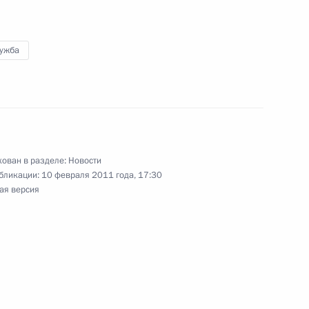
нии морских пространств
лужба
ранам МИДа России с Днём
ован в разделе:
Новости
бликации:
10 февраля 2011 года, 17:30
ая версия
мерами безопасности
5
12м
 с официальным визитом