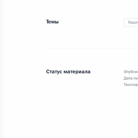
норвежский Договор о разграниче
10 февраля 2011 года, 18:00
Темы
Госс
Поздравление сотрудникам и вете
дипломатического работника
10 февраля 2011 года, 17:30
Статус материала
Опублик
Дата пу
Текстов
Дмитрий Медведев ознакомился с 
на железнодорожном транспорте
10 февраля 2011 года, 17:00
Москва
Президент России посетит Италию