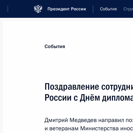
Президент России
События
Стру
Президент
Администрация
Государст
Новости
Стенограммы
Поездки
Те
События
Показа
Поздравление сотрудн
России с Днём диплом
11 февраля 2011 года, пятница
Заседание президиума Госсовета о
межнационального согласия
Дмитрий Медведев направил по
и ветеранам Министерства ино
11 февраля 2011 года, 18:30
Уфа