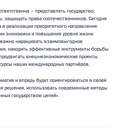
ответственна – представлять государство,
ы, защищать права соотечественников. Сегодня
ечение безопасности
 в реализации приоритетного направления
8
9м
ии экономики и повышения уровня жизни
и важно наращивать взаимовыгодное
во
ами, находить эффективные инструменты борьбы
 продвигать внешнеэкономические проекты
есурсы наших международных партнёров.
ан проведения учений
ской защищённости людей
матия и впредь будет ориентироваться в своей
ные решения, использовать современные методы
нных государством целей».
на ратификацию российско-