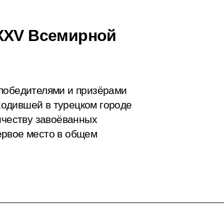
 XXV Всемирной
 победителями и призёрами
одившей в турецком городе
ичеству завоёванных
ервое место в общем