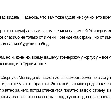
ас видеть. Надеюсь, что вам тоже будет не скучно, это всё‑
 просто триумфальным выступлением на зимней Универсиаде.
ое спасибо не только от имени Президента страны, но от и
мвол наших будущих побед.
ам, но и, конечно, всему вашему тренерскому корпусу – все
конечно, и в Турции тоже.
сборную. Мы видели, насколько вы самоотверженно выступал
и, – это чувство гордости. Это такой, как мне представляе
приятно за него, потом становится приятно за всю страну, в
ритягательная сторона спорта – когда успех одного человека