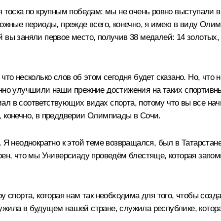
я тоска по крупным победам: мы не очень ровно выступали в
ложные периоды, прежде всего, конечно, я имею в виду Оли
 вы заняли первое место, получив 38 медалей: 14 золотых,
что несколько слов об этом сегодня будет сказано. Но, что
енно улучшили наши прежние достижения на таких спортивн
ал в соответствующих видах спорта, потому что вы все нач
, конечно, в преддверии Олимпиады в Сочи.
 Я неоднократно к этой теме возвращался, был в Татарстане
рен, что мы Универсиаду проведём блестяще, которая запомн
у спорта, которая нам так необходима для того, чтобы созд
ужила в будущем нашей стране, служила республике, котора