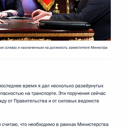
онова заместителем Министра
1
сть, Горки
м (слева) и назначенным на должность заместителя Министра
щих будет существенно
4
3м
последнее время я дал несколько развёрнутых
сть, Горки
опасностью на транспорте. Эти поручения сейчас
жду от Правительства и от силовых ведомств
я считаю, что необходимо в рамках Министерства
и всея Руси Кириллом
2