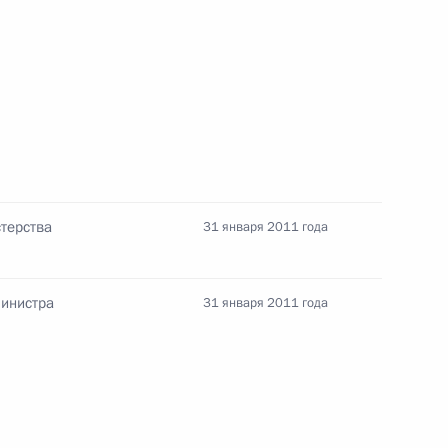
первому Президенту России
7
8м
терства
31 января 2011 года
Министра
31 января 2011 года
о повысить расходы
12