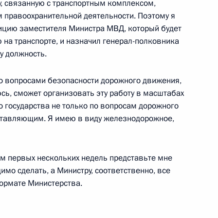
у, связанную с транспортным комплексом,
 правоохранительной деятельности. Поэтому я
ицию заместителя Министра МВД, который будет
 на транспорте, и назначил генерал-полковника
у должность.
ажданского общества
6
о вопросами безопасности дорожного движения,
сь, сможет организовать эту работу в масштабах
о государства не только по вопросам дорожного
оставляющим. Я имею в виду железнодорожное,
вердловской области
1
гам первых нескольких недель представьте мне
имо сделать, а Министру, соответственно, все
ормате Министерства.
иденте Российской Федерации
а и правам человека»