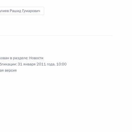
алиев Рашид Гумарович
ссийско-американского
1
ован в разделе:
Новости
сть, Горки
бликации:
31 января 2011 года, 10:00
ая версия
ние по экономическим
2
сть, Горки