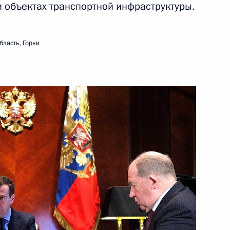
и объектах транспортной инфраструктуры.
 на ратификацию Соглашение
чного пользования через
бласть, Горки
олодарскому
азовании в части
рственного экзамена