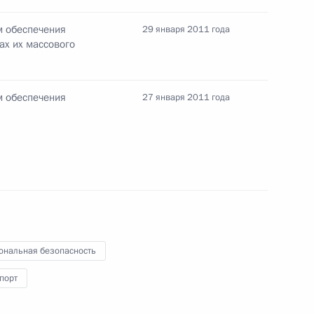
шидом Нургалиевым
1
м обеспечения
29 января 2011 года
ах их массового
сть, Горки
м обеспечения
27 января 2011 года
ителем Министра внутренних
ональная безопасность
вопросам обеспечения
порт
и в местах их массового