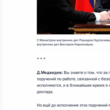
2 февраля 2011 года, среда
Президент назначил Анатолия Ант
обороны России
2 февраля 2011 года, 18:00
Московская обла
С Министром внутренних дел Рашидом Нургалиевы
внутренних дел Виктором Кирьяновым.
Денежное довольствие военнослужа
* * *
повышено с 2012 года
Д.Медведев:
Вы знаете о том, что
за 
2 февраля 2011 года, 15:00
Московская обла
поручений по работе, связанной с без
исполняются, и в ближайшее время я 
доклада.
1 февраля 2011 года, вторник
Но ещё до исполнения этих поручений 
Встреча с Патриархом Московским 