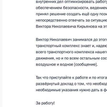
внутренних дел оптимизировать работ
1 февраля 2011 года, 16:00
Москва
обеспечением безопасности, ведением
принял решение создать ещё одну поз
непосредственно отвечать за ситуацию
Виктора Николаевича Кирьянова на эт
Заседание Совета по развитию гр
и правам человека
Виктор Николаевич занимался до этог
1 февраля 2011 года, 12:00
транспортный комплекс знает и, надею
всего транспортного комплекса нашег
движения, но и по всем остальным с
Рабочая встреча с губернатором С
воздушное и водное [сообщение].
Александром Мишариным
Так что приступайте к работе и по ито
1 февраля 2011 года, 10:30
Екатеринбург
развёрнутый доклад о том, что необход
необходимые указания нужно дать в ф
Подписан Указ «О Совете при През
За работу!
по развитию гражданского обществ