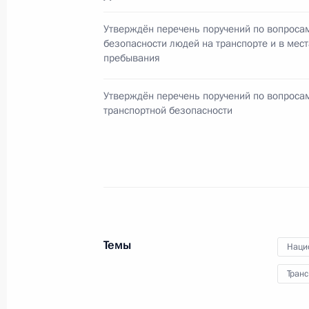
Рабочая встреча с главой МВД Ра
Утверждён перечень поручений по вопроса
и Виктором Кирьяновым
безопасности людей на транспорте и в мест
пребывания
31 января 2011 года, 10:00
Московская обла
Утверждён перечень поручений по вопроса
транспортной безопасности
Виктор Кирьянов назначен замест
дел
31 января 2011 года, 09:40
29 января 2011 года, суббота
Темы
Наци
Утверждён перечень поручений по 
Транс
безопасности людей на транспорте 
пребывания