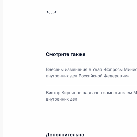
1 февраля 2011 года, 10:10
<…>
В Екатеринбурге открыт памятник 
Борису Ельцину
Смотрите также
1 февраля 2011 года, 08:00
Екатеринбург
Внесены изменения в Указ «Вопросы Минис
внутренних дел Российской Федерации»
31 января 2011 года, понедельник
Виктор Кирьянов назначен заместителем 
Госкорпорации должны кардинальн
внутренних дел
на НИОКР
31 января 2011 года, 18:00
Арзамас
Дополнительно