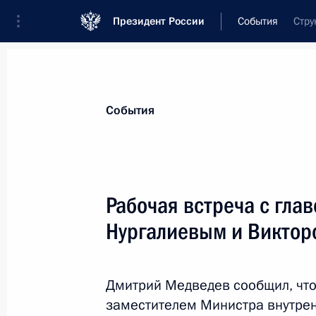
Президент России
События
Стру
Президент
Администрация
Государст
Новости
Стенограммы
Поездки
Те
События
Показа
Рабочая встреча с гл
Нургалиевым и Викто
Александр Бортников и Александр
Президенту о ходе расследования 
3 февраля 2011 года, 13:15
Москва
Дмитрий Медведев сообщил, что
заместителем Министра внутренн