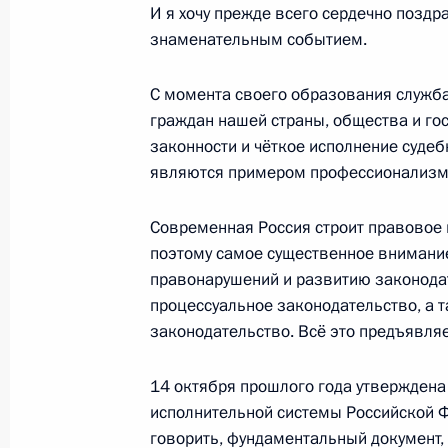
И я хочу прежде всего сердечно поздр
знаменательным событием.
13 января 2011 года, четверг
С момента своего образования служба
Поздравление с Днём российской п
граждан нашей страны, общества и го
законности и чёткое исполнение судеб
13 января 2011 года, 16:00
являются примером профессионализма
Современная Россия строит правовое 
Заседание Совета по противодейст
поэтому самое существенное внимани
правонарушений и развитию законодат
13 января 2011 года, 15:00
Москва, Кремль
процессуальное законодательство, а 
законодательство. Всё это предъявля
Церемония вручения знамени Феде
14 октября прошлого года утверждена
наказаний
исполнительной системы Российской Ф
13 января 2011 года, 14:15
Москва, Кремль
говорить, фундаментальный документ