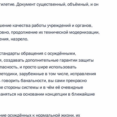
илетие. Документ существенный, объёмный, и он
лии Дилме Роуссефф
ение качества работы учреждений и органов,
овно, продолжение их технической модернизации,
ения, назрело.
ки в Вооружённых Силах
стандарты обращения с осуждёнными,
я, создавать дополнительные гарантии защиты
опасность, и просто шире использовать
етодики, зарубежные в том числе, исправления
сь говорить банальности, вы сами прекрасно
ные стороны системы и в чём её очевидные
 заняться на основании концепции в ближайшие
 Австралии Джулии Гиллард
ние осуждённых к нормальной жизни, их