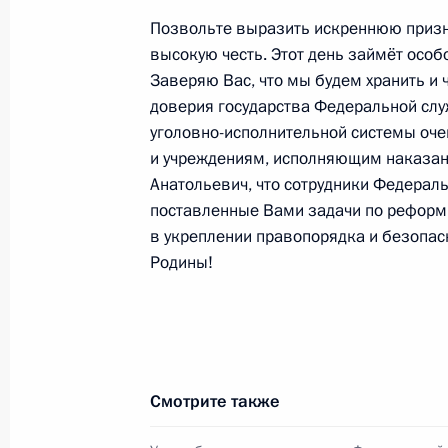
Позвольте выразить искреннюю призна
Перечень поручений по итогам бесе
высокую честь. Этот день займёт особ
домов
Заверяю Вас, что мы будем хранить и
12 января 2011 года, 08:00
доверия государства Федеральной слу
уголовно-исполнительной системы оче
и учреждениям, исполняющим наказан
Анатольевич, что сотрудники Федерал
11 января 2011 года, вторник
поставленные Вами задачи по реформ
Рабочая встреча с губернатором Т
в укреплении правопорядка и безопас
Бетиным
Родины!
11 января 2011 года, 17:50
Московская обла
Рабочая встреча с генеральным ди
Смотрите также
корпорации по атомной энергии «
11 января 2011 года, 16:30
Московская обла