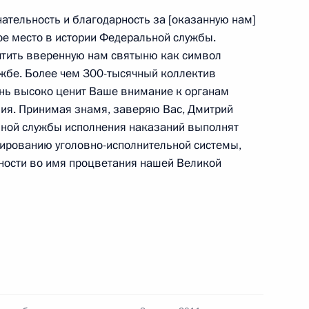
тельность и благодарность за [оказанную нам]
ды с воспитателями детских
ое место в истории Федеральной службы.
 чтить вверенную нам святыню как символ
жбе. Более чем 300-тысячный коллектив
нь высоко ценит Ваше внимание к органам
ия. Принимая знамя, заверяю Вас, Дмитрий
ьной службы исполнения наказаний выполнят
ированию уголовно-исполнительной системы,
амбовской области Олегом
1
ности во имя процветания нашей Великой
сть, Горки
ректором Государственной
1
Росатом» Сергеем Кириенко
сть, Горки