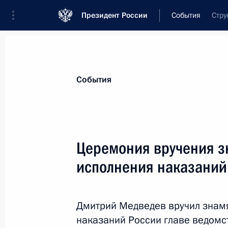
Президент России
События
Стру
Президент
Администрация
Государст
Новости
Стенограммы
Поездки
Те
События
Показа
Церемония вручения з
исполнения наказаний
Встреча с руководством Федераль
17 января 2011 года, 16:00
Московская обла
Дмитрий Медведев вручил знам
наказаний России главе ведомс