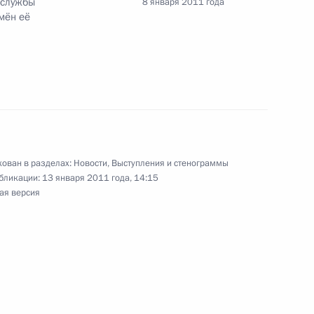
 службы
8 января 2011 года
мён её
Счётной палаты Сергеем
1
сть, Горки
ован в разделах:
Новости
,
Выступления и стенограммы
бликации:
13 января 2011 года, 14:15
ая версия
роект закона,
к обеспечению полётов
и внутренних войск МВД