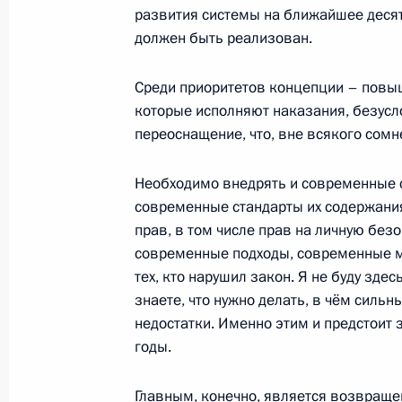
развития системы на ближайшее десят
должен быть реализован.
Соболезнования Президенту Брази
Среди приоритетов концепции – повыш
13 января 2011 года, 14:00
которые исполняют наказания, безусл
переоснащение, что, вне всякого сомн
Произведены кадровые перестанов
Необходимо внедрять и современные 
Российской Федерации
современные стандарты их содержани
прав, в том числе прав на личную без
13 января 2011 года, 10:40
современные подходы, современные м
тех, кто нарушил закон. Я не буду зде
знаете, что нужно делать, в чём силь
12 января 2011 года, среда
недостатки. Именно этим и предстоит
годы.
Соболезнования Премьер-министру
12 января 2011 года, 18:50
Главным, конечно, является возвраще