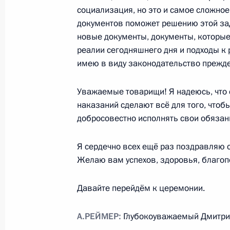
социализация, но это и самое сложное
документов поможет решению этой зад
новые документы, документы, которые 
В 2012 году все военнослужащие 
реалии сегодняшнего дня и подходы к
жильём
имею в виду законодательство прежде
12 января 2011 года, 16:30
Московская обл
Уважаемые товарищи! Я надеюсь, что
наказаний сделают всё для того, чтоб
Поздравление композитору Раймон
добросовестно исполнять свои обязан
12 января 2011 года, 11:00
Я сердечно всех ещё раз поздравляю 
Желаю вам успехов, здоровья, благо
Поздравление сотрудникам и вете
Давайте перейдём к церемонии.
12 января 2011 года, 10:30
А.РЕЙМЕР:
Глубокоуважаемый Дмитри