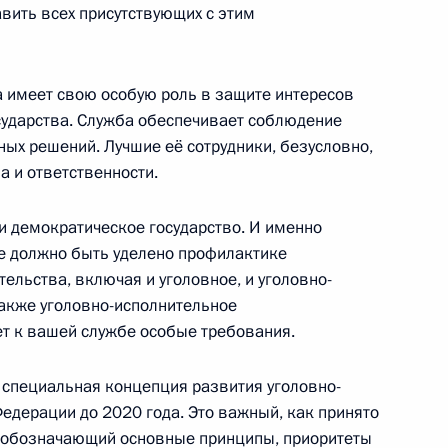
авить всех присутствующих с этим
 имеет свою особую роль в защите интересов
ечати
сударства. Служба обеспечивает соблюдение
ных решений. Лучшие её сотрудники, безусловно,
 и ответственности.
и демократическое государство. И именно
вию коррупции
3
е должно быть уделено профилактике
ельства, включая и уголовное, и уголовно-
также уголовно-исполнительное
ет к вашей службе особые требования.
ральной службы исполнения
2
 специальная концепция развития уголовно-
едерации до 2020 года. Это важный, как принято
, обозначающий основные принципы, приоритеты