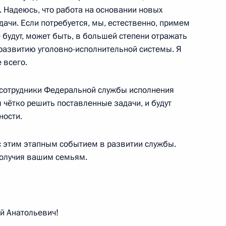
. Надеюсь, что работа на основании новых
ачи. Если потребуется, мы, естественно, примем
будут, может быть, в большей степени отражать
должны быть обеспечены
7
 развитию уголовно-исполнительной системы. Я
 всего.
асть, Подольск
 сотрудники Федеральной службы исполнения
ы чётко решить поставленные задачи, и будут
ду Паулсу
ности.
с этим этапным событием в развитии службы.
получия вашим семьям.
ранам органов прокуратуры
й Анатольевич!