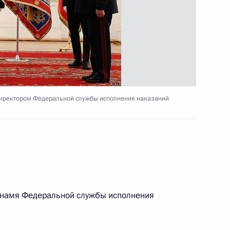
том Польши Брониславом
иректором Федеральной службы исполнения наказаний
 деятельности Следственного
мышленности и торговли
3
 знамя Федеральной службы исполнения