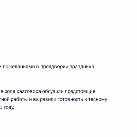
территорий, на которых
ражданства и иностранные
ть на праве собственности
и пожеланиями в преддверии праздника
в ходе разговора обсудили предстоящие
тной работы и выразили готовность к тесному
 году.
ческом надзоре в области
сти России