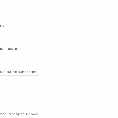
ина
ральной службы по контролю
её территориальных органов
няя политика
ссийско-японского
ович Виктор Фёдорович
рном использовании атомной
ован в разделе:
Новости