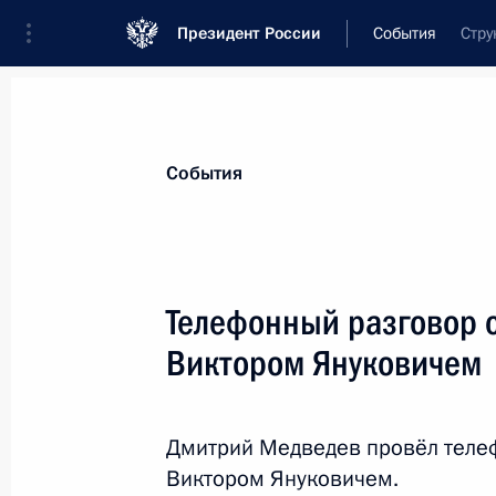
Президент России
События
Стру
Президент
Администрация
Государст
Новости
Стенограммы
Поездки
Те
События
Показа
Телефонный разговор 
Виктором Януковичем
10 января 2011 года, понедельник
Дмитрий Медведев внёс в Госдуму п
устанавливающего единый подход 
Дмитрий Медведев провёл теле
воздушных судов Вооружённых Сил 
Виктором Януковичем.