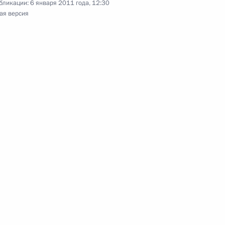
бликации:
6 января 2011 года, 12:30
ойства детей, оставшихся без
ая версия
6
ковского и всея Руси
кого
славных христиан, всех
3
товым