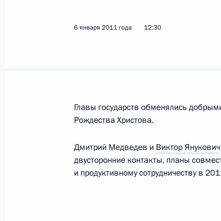
10 января 2011 года, 12:00
6 января 2011 года
12:30
9 января 2011 года, воскресенье
Утверждён перечень приграничных 
иностранные граждане, лица без г
юридические лица не могут облада
Главы государств обменялись добрым
земельными участками
Рождества Христова.
9 января 2011 года, 15:30
Дмитрий Медведев и
Виктор Янукович
двусторонние контакты, планы совмес
и продуктивному сотрудничеству в 2011
Указ о государственном метрологи
обороны и обеспечения безопасно
9 января 2011 года, 12:10