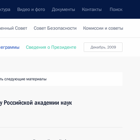
ктура
Видео и фото
Документы
Контакты
Поиск
венный Совет
Совет Безопасности
Комиссии и советы
леграммы
Сведения о Президенте
декабрь, 2009
ть следующие материалы
у Российской академии наук