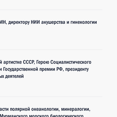
МН, директору НИИ акушерства и гинекологии
й артистке СССР, Герою Социалистического
и Государственной премии РФ, президенту
х деятелей
асти полярной океанологии, минералогии,
 Мурманского морского биологического