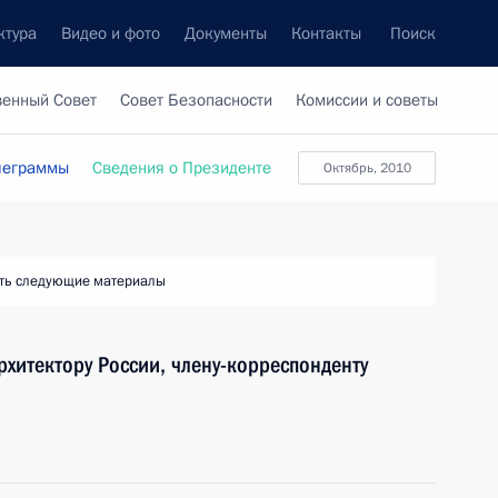
ктура
Видео и фото
Документы
Контакты
Поиск
венный Совет
Совет Безопасности
Комиссии и советы
леграммы
Сведения о Президенте
Октябрь, 2010
ть следующие материалы
рхитектору России, члену-корреспонденту