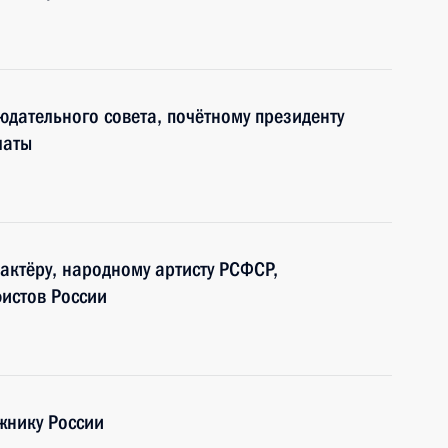
юдательного совета, почётному президенту
латы
актёру, народному артисту РСФСР,
истов России
жнику России