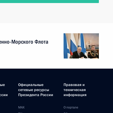
енно-Морского Флота
ные
Официальные
Правовая и
сетевые ресурсы
техническая
ссии
Президента России
информация
MAX
О портале