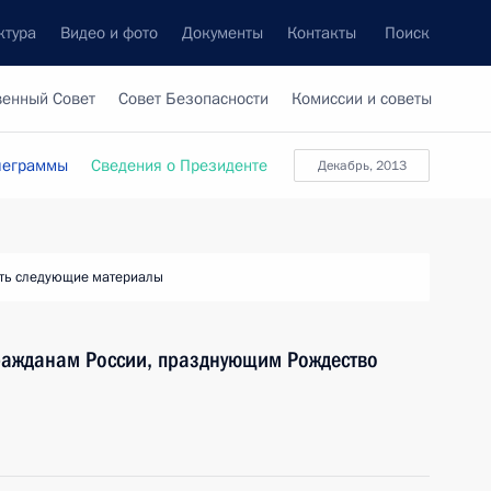
ктура
Видео и фото
Документы
Контакты
Поиск
венный Совет
Совет Безопасности
Комиссии и советы
леграммы
Сведения о Президенте
декабрь, 2013
ть следующие материалы
ражданам России, празднующим Рождество