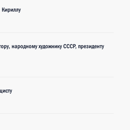
и Кириллу
птору, народному художнику СССР, президенту
цисту