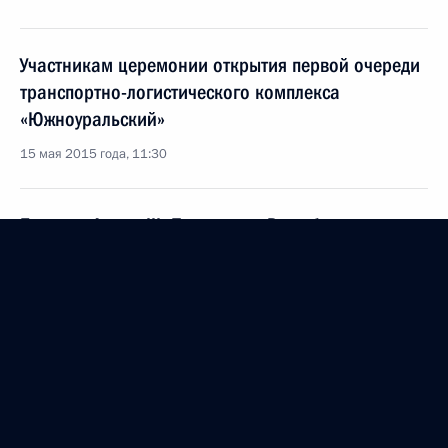
Участникам церемонии открытия первой очереди
транспортно-логистического комплекса
«Южноуральский»
15 мая 2015 года, 11:30
Бенинго Акино III, Президенту Республики
Филиппины
14 мая 2015 года, 12:00
Участникам, организаторам и гостям XII
Международного театрального фестиваля имени
А.П.Чехова
13 мая 2015 года, 19:00