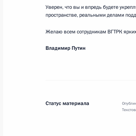
Уверен, что вы и впредь будете укре
Давиду Тухманову, композитору, з
пространстве, реальными делами подд
20 июля 2015 года, 09:10
Желаю всем сотрудникам ВГТРК ярких 
Владимир Путин
Василию Ливанову, киноактёру, сце
мультипликатору, народному артис
19 июля 2015 года, 11:00
Работникам и ветеранам горно-мет
Статус материала
Опублик
19 июля 2015 года, 10:00
Текстов
Президенту Республики Ирак Фуаду