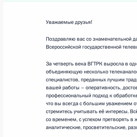
Уважаемые друзья!
Пранабу Мукерджи, Президенту Рес
министру Республики Индии
Поздравляю вас со знаменательной да
28 июля 2015 года, 17:00
Всероссийской государственной теле
За четверть века ВГТРК выросла в од
И.Б.Селезнёвой, Т.Г.Селезнёвой
объединяющую несколько телеканалов
специалистов, преданных лучшим трад
20 июля 2015 года, 14:00
вашей работы – оперативность, досто
профессиональный подход к обработке
что вы всегда с большим уважением о
Олегу Анофриеву, актёру театра и 
стремитесь учитывать её интересы. Вс
со временем, с успехом претворять в
20 июля 2015 года, 09:20
аналитические, просветительские, ра