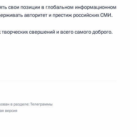
плять свои позиции в глобальном информационном
аслуженному деятелю искусств РСФСР
ерживать авторитет и престиж российских СМИ.
творческих свершений и всего самого доброго.
наристу, писателю, кинорежиссёру, художнику-
ту РСФСР
аллургического комплекса России
ован в разделе:
Телеграммы
ая версия
 Маасуму и Премьер-министру Республики Ирак