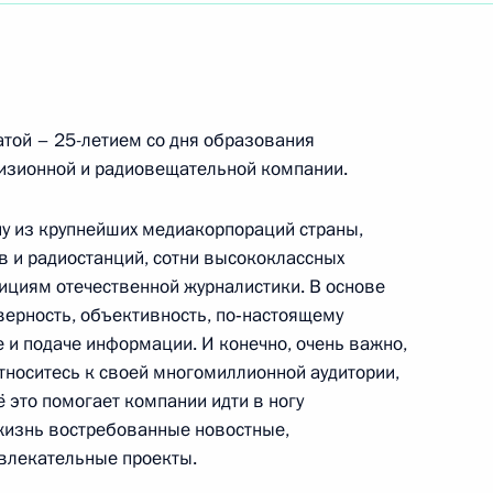
публики Индии, Нарендре Моди, Премьер-
той – 25-летием со дня образования
визионной и радиовещательной компании.
ну из крупнейших медиакорпораций страны,
 и радиостанций, сотни высококлассных
ициям отечественной журналистики. В основе
верность, объективность, по‑настоящему
 и подаче информации. И конечно, очень важно,
тноситесь к своей многомиллионной аудитории,
кино, народному артисту России
ё это помогает компании идти в ногу
 жизнь востребованные новостные,
звлекательные проекты.