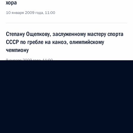
хора
10 января 2009 года, 11:00
Степану Ощепкову, заслуженному мастеру спорта
СССР по гребле на каноэ, олимпийскому
чемпиону
9 января 2009 года, 11:00
Ивану Чижу, военному врачу, члену-
корреспонденту Российской академии
медицинских наук
7 января 2009 года, 11:00
Ефиму Рачевскому, народному учителю России