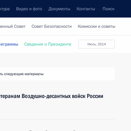
ктура
Видео и фото
Документы
Контакты
Поиск
венный Совет
Совет Безопасности
Комиссии и советы
леграммы
Сведения о Президенте
июль, 2014
ть следующие материалы
етеранам Воздушно-десантных войск России