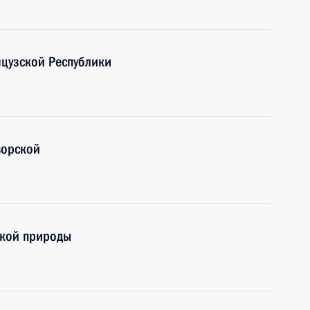
цузской Республики
ворской
икой природы