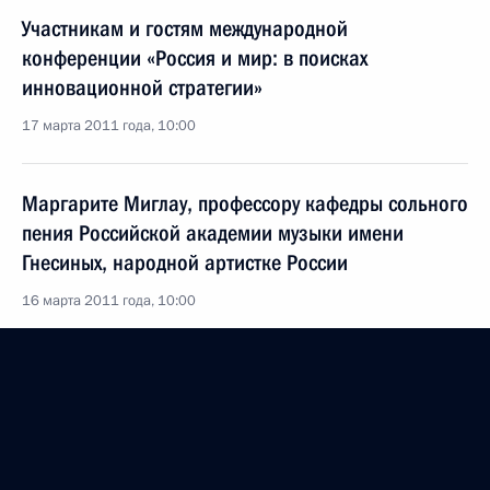
Участникам и гостям международной
конференции «Россия и мир: в поисках
инновационной стратегии»
17 марта 2011 года, 10:00
Маргарите Миглау, профессору кафедры сольного
пения Российской академии музыки имени
Гнесиных, народной артистке России
16 марта 2011 года, 10:00
Сергею Середенину, директору НИИ
фармакологии имени В.В.Закусова РАМН,
лауреату Государственных премий, академику
РАМН