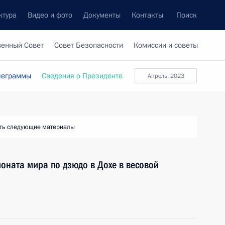
ктура
Видео и фото
Документы
Контакты
Поиск
венный Совет
Совет Безопасности
Комиссии и советы
леграммы
Сведения о Президенте
апрель, 2023
ть следующие материалы
оната мира по дзюдо в Дохе в весовой