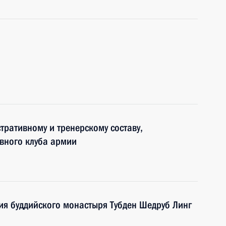
тративному и тренерскому составу,
вного клуба армии
ия буддийского монастыря Тубден Шедруб Линг