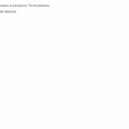
ован в разделе:
Телеграммы
ая версия
енеру РСФСР, главному тренеру волейбольного
ого мероприятия Федерации независимых
Празднику весны и труда