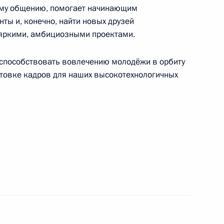
ому общению, помогает начинающим
апа XII Всероссийского фестиваля по хоккею
ты и, конечно, найти новых друзей
яркими, амбициозными проектами.
дь способствовать вовлечению молодёжи в орбиту
готовке кадров для наших высокотехнологичных
здничного концерта «Песни Победы»
спублики Узбекистан