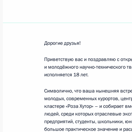
Участникам, организаторам и гост
юридического форума
12 мая 2023 года, 16:00
Дорогие друзья!
Участникам и гостям Всероссийско
Приветствую вас и поздравляю с отк
процветания России»
и молодёжного научно-технического тво
11 мая 2023 года, 10:00
исполняется 18 лет.
Символично, что ваша нынешняя встре
молодых, современных курортов, центр
Коллективу телеканала «История»
кластере «Роза Хутор» – и собирает в
9 мая 2023 года, 12:00
людей, среди которых отраслевые эк
предприятий, студенты, школьники, ю
большое практическое значение и ра