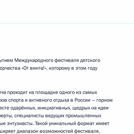
ям XI Петербургского международного
го форума «Здоровье нации – основа
рытием Международного фестиваля детского
рчества «От винта!», которому в этом году
ча проходит на площадке одного из самых
ов спорта и активного отдыха в России – горном
месте одарённых, инициативных, щедрых на идеи
сперты, специалисты ведущих промышленных
ные энтузиасты. Такой уникальный формат имеет
сширяет диапазон возможностей фестиваля,