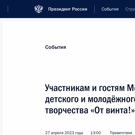
Президент России
События
Стру
Президент
Администрация
Государст
Новости
Стенограммы
Поездки
Те
События
Показа
Участникам и гостям 
детского и молодёжног
Арману Адамяну, победителю чемпи
категории до 100 кг
творчества «От винта!»
12 мая 2023 года, 20:00
27 апреля 2023 года
13:00
Приветствия