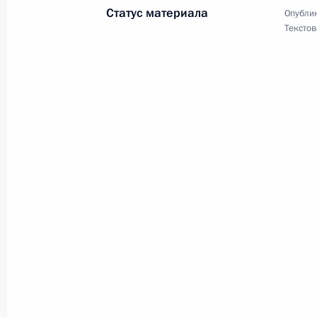
2 мая 2023 года, 11:05
Статус материала
Опублик
Текстов
Николаю Карполю, заслуженному тр
клуба «Уралочка»
1 мая 2023 года, 11:30
Участникам и гостям торжественн
профсоюзов России, посвящённого 
1 мая 2023 года, 11:00
Родным и близким В.М.Зайцева
1 мая 2023 года, 10:00