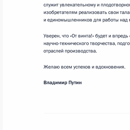
служит увлекательному и плодотворн
Участникам и гостям финального эт
изобретателям реализовать свои талан
среди любительских команд
и единомышленников для работы над 
4 мая 2023 года, 17:00
Уверен, что «От винта!» будет и впре
научно-технического творчества, под
Участникам и гостям большого пра
отраслей производства.
2 мая 2023 года, 18:05
Желаю всем успехов и вдохновения.
Владимир Путин
Родным и близким В.А.Юдашкина
2 мая 2023 года, 17:00
Шавкату Мирзиёеву, Президенту Ре