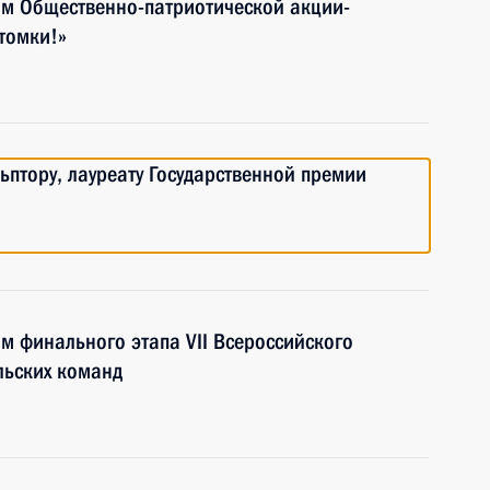
ям Общественно-патриотической акции-
томки!»
ьптору, лауреату Государственной премии
ям финального этапа VII Всероссийского
льских команд