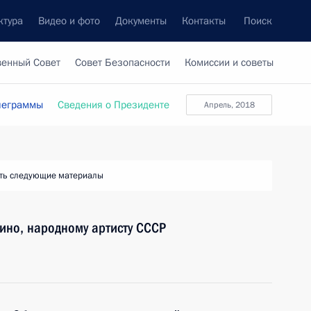
ктура
Видео и фото
Документы
Контакты
Поиск
венный Совет
Совет Безопасности
Комиссии и советы
леграммы
Сведения о Президенте
апрель, 2018
ть следующие материалы
кино, народному артисту СССР