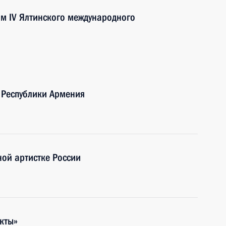
ям IV Ялтинского международного
 Республики Армения
ной артистке России
акты»