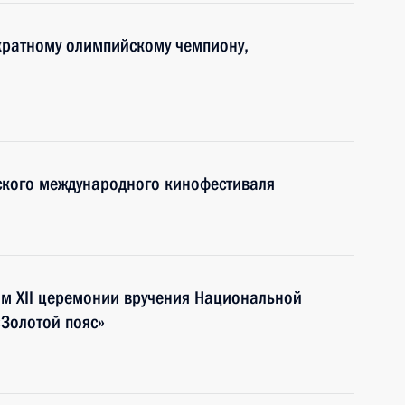
укратному олимпийскому чемпиону,
ского международного кинофестиваля
ям XII церемонии вручения Национальной
«Золотой пояс»