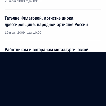
20 июля 2009 года, 09:00
Татьяне Филатовой, артистке цирка,
дрессировщице, народной артистке России
19 июля 2009 года, 10:00
Работникам и ветеранам металлургической
промышленности — с Днём металлурга
19 июля 2009 года, 09:00
Сергею Годунову, академику РАН, заведующему
отделом Института математики Сибирского
отделения Российской академии наук
17 июля 2009 года, 09:30