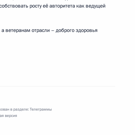
составу и студентам Московского
собствовать росту её авторитета как ведущей
туры и искусств
 а ветеранам отрасли – доброго здоровья
ических советов ядерно-оружейного комплекса
 «РФЯЦ–ВНИИЭФ»
лей
ован в разделе:
Телеграммы
ая версия