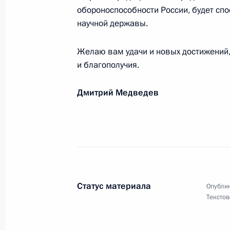
Профессорско-преподавательскому 
обороноспособности России, будет спо
государственного университета куль
научной державы.
24 ноября 2010 года, 10:15
Желаю вам удачи и новых достижений,
и благополучия.
Участникам заседания научно-техн
Дмитрий Медведев
Госкорпорации «Росатом» и ФГУП
23 ноября 2010 года, 12:00
Членам Российского союза строите
23 ноября 2010 года, 10:20
Статус материала
Опублик
Текстов