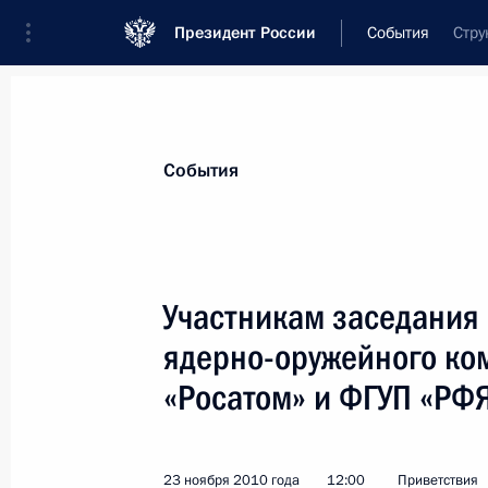
Президент России
События
Стру
Президент
Администрация
Государст
Новости
Стенограммы
Поездки
Те
События
Показа
Участникам заседания 
ядерно-оружейного ко
Юрию Титову, олимпийскому чемпио
Международной федерации гимнаст
«Росатом» и ФГУП «Р
27 ноября 2010 года, 11:00
23 ноября 2010 года
12:00
Приветствия