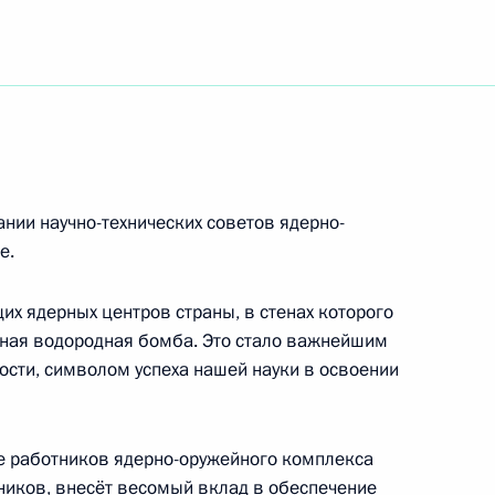
у руководителю арт-группы «Хор Турецкого»
еренции, посвящённой 200-летию со дня
а Николая Ивановича Пирогова
нии научно-технических советов ядерно-
е.
их ядерных центров страны, в стенах которого
нная водородная бомба. Это стало важнейшим
му руководителю Московского камерного
сти, символом успеха нашей науки в освоении
е работников ядерно-оружейного комплекса
ников, внесёт весомый вклад в обеспечение