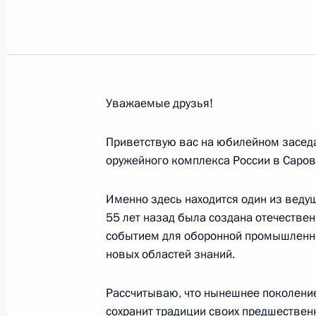
Михаилу Турецкому, художественном
26 ноября 2010 года, 11:00
Уважаемые друзья!
Участникам и гостям научной конф
рождения исследователя и педагог
Приветствую вас на юбилейном заседа
25 ноября 2010 года, 12:00
оружейного комплекса России в Саров
Именно здесь находится один из ведущ
55 лет назад была создана отечестве
Александру Рудину, художественно
событием для оборонной промышленно
оркестра «Musica viva»
новых областей знаний.
25 ноября 2010 года, 10:10
Рассчитываю, что нынешнее поколени
сохранит традиции своих предшествен