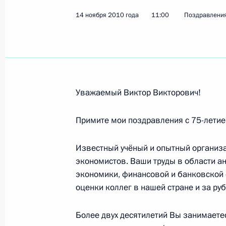
Аре Абрамяну, президенту Общеро
14 ноября 2010 года
армян России»
11:00
Поздравлени
17 ноября 2010 года, 09:40
Владимиру Кондре, олимпийскому ч
Уважаемый Виктор Викторович!
спорта
16 ноября 2010 года, 10:40
Примите мои поздравления с 75-летие
Известный учёный и опытный организа
Участникам VIII Международного ф
экономистов. Ваши труды в области а
экономики, финансовой и банковской 
16 ноября 2010 года, 10:30
оценки коллег в нашей стране и за ру
Более двух десятилетий Вы занимаете
Поздравление российским мусульм