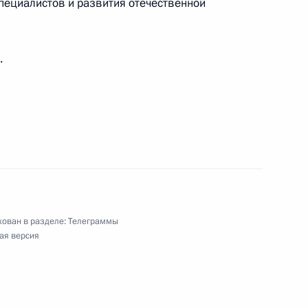
пециалистов и развития отечественной
.
имии СО РАМН
сударственного Лермонтовского музея-
ован в разделе:
Телеграммы
ая версия
асти физиологии и биофизики, академику РАМН