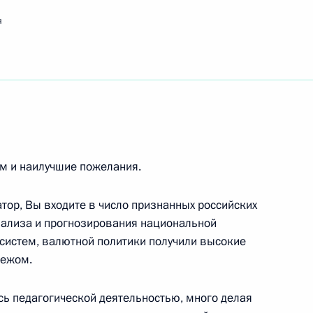
ссийской общественной организации «Союз
я
емпиону по волейболу, заслуженному мастеру
м и наилучшие пожелания.
тор, Вы входите в число признанных российских
орума «Газ России – 2010»
нализа и прогнозирования национальной
систем, валютной политики получили высокие
бежом.
сь педагогической деятельностью, много делая
анам с праздником Курбан-байрам