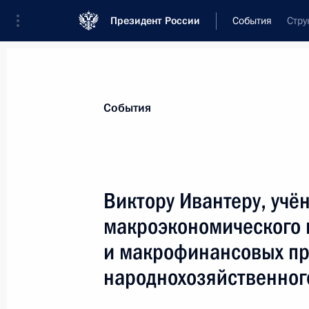
Президент России
События
Стру
Президент
Администрация
Государст
Новости
Стенограммы
Поездки
Те
События
Показа
Виктору Ивантеру, учё
макроэкономического 
Александру Литваку, академику Ро
и макрофинансовых пр
17 ноября 2010 года, 09:59
народнохозяйственног