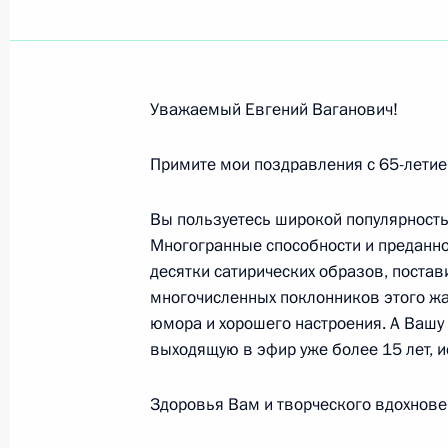
Карэну Хачатуряну, композитору, л
народному артисту РСФСР
19 сентября 2010 года, 11:20
Уважаемый Евгений Ваганович!
Александру Бойцову, судье Констит
Примите мои поздравления с 65-лети
19 сентября 2010 года, 11:00
Вы пользуетесь широкой популярностью
Многогранные способности и преданно
десятки сатирических образов, поста
Юрию Гуляеву, директору Институт
многочисленных поклонников этого жа
В.А.Котельникова, лауреату Госуда
юмора и хорошего настроения. А Вашу
выходящую в эфир уже более 15 лет, 
18 сентября 2010 года, 13:00
Здоровья Вам и творческого вдохнове
Участникам торжественного засед