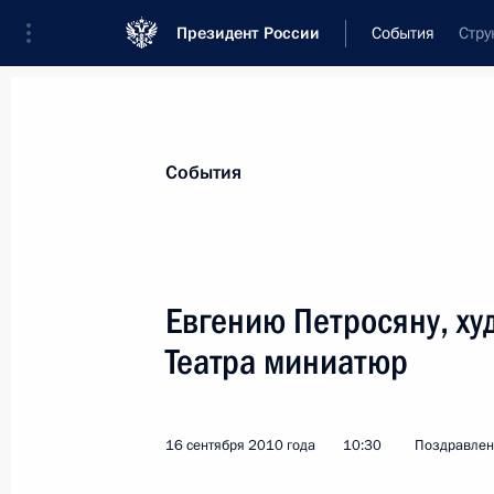
Президент России
События
Стру
Президент
Администрация
Государст
Новости
Стенограммы
Поездки
Те
События
Показа
Евгению Петросяну, х
Театра миниатюр
Александру Гуревичу, учёному в об
19 сентября 2010 года, 11:30
16 сентября 2010 года
10:30
Поздравлен