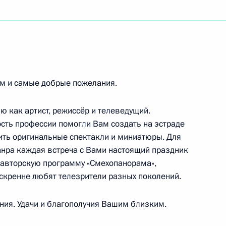
ауреату Государственных премий СССР и России,
уционного Суда России
ем и самые добрые пожелания.
 как артист, режиссёр и телеведущий.
сть профессии помогли Вам создать на эстраде
вить оригинальные спектакли и миниатюры. Для
а радиотехники и электроники имени
нра каждая встреча с Вами настоящий праздник
рственных премий, академику РАН
 авторскую программу «Смехопанорама»,
искренне любят телезрители разных поколений.
ния. Удачи и благополучия Вашим близким.
ания Генерального Совета Федерации