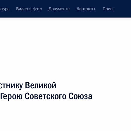
ктура
Видео и фото
Документы
Контакты
Поиск
венный Совет
Совет Безопасности
Комиссии и советы
леграммы
Сведения о Президенте
июнь, 2010
ть следующие материалы
стнику Великой
 Герою Советского Союза