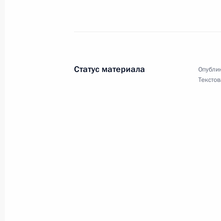
Профессорско-преподавательскому 
«Станкин»
Статус материала
Опублик
12 июля 2010 года, 10:30
Текстов
Жителям города Плёс
11 июля 2010 года, 11:00
Елене Камбуровой, певице и актри
11 июля 2010 года, 10:40