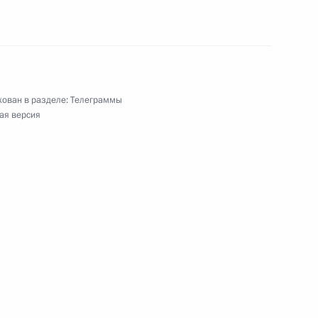
составу, аспирантам и студентам МГТУ
ован в разделе:
Телеграммы
ая версия
се, народной артистке России