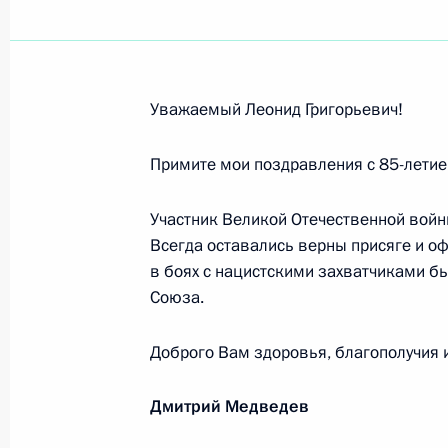
Геннадию Полоке, народному артист
продюсеру
15 июля 2010 года, 10:30
Уважаемый Леонид Григорьевич!
Работникам и ветеранам металлур
Примите мои поздравления с 85-летие
14 июля 2010 года, 19:00
Участник Великой Отечественной войн
Всегда оставались верны присяге и оф
в боях с нацистскими захватчиками б
Участникам и гостям IV заседания
Союза.
14 июля 2010 года, 11:00
Доброго Вам здоровья, благополучия и
Дмитрий Медведев
Коллективу Всероссийского детско
12 июля 2010 года, 19:40