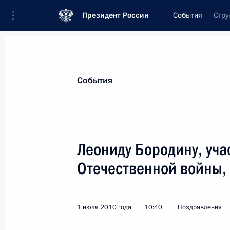
Президент России
События
Стру
Президент
Администрация
Государст
Новости
Стенограммы
Поездки
Те
События
Показа
Леониду Бородину, уча
Отечественной войны,
Академику РАМН Виталию Хилько
15 июля 2010 года, 12:30
1 июля 2010 года
10:40
Поздравления