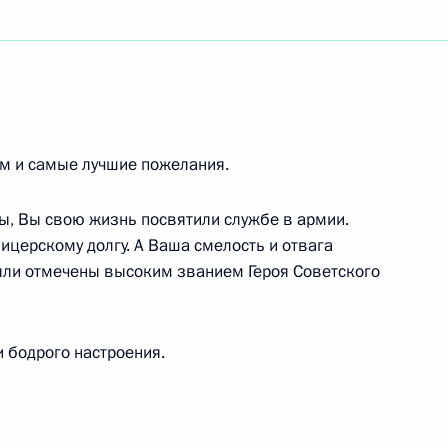
у России, кинорежиссёру, сценаристу, актёру,
гической промышленности России
м и самые лучшие пожелания.
ы, Вы свою жизнь посвятили службе в армии.
ицерскому долгу. А Ваша смелость и отвага
ыли отмечены высоким званием Героя Советского
 Генеральной сессии Конвента монголов мира
 бодрого настроения.
го центра «Орлёнок»