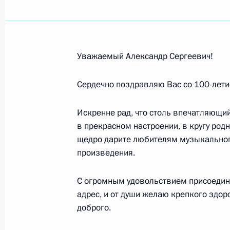
Тайе Ацкеселассие, Президенту Эф
Эфиопии
16 марта 2026 года, 10:50
Уважаемый Александр Сергеевич!
Патриарху Московскому и всея Рус
Сердечно поздравляю Вас со 100-лети
14 марта 2026 года, 11:40
Искренне рад, что столь впечатляющи
в прекрасном настроении, в кругу род
щедро дарите любителям музыкальног
Ольге Яковлевой, актрисе театра 
произведения.
14 марта 2026 года, 11:00
С огромным удовольствием присоедин
адрес, и от души желаю крепкого здор
доброго.
Наине Ельциной
14 марта 2026 года, 10:00