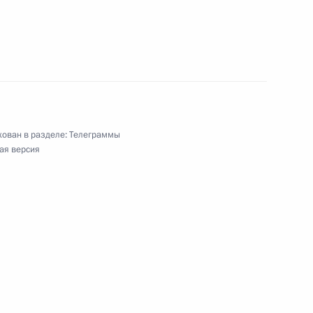
ковского многопрофильного научно-
ткина, академику РАН
ован в разделе:
Телеграммы
ая версия
денту Государственного Владимиро-Суздальского
твенного музея-заповедника, Герою Труда
и кино, народной артистке России