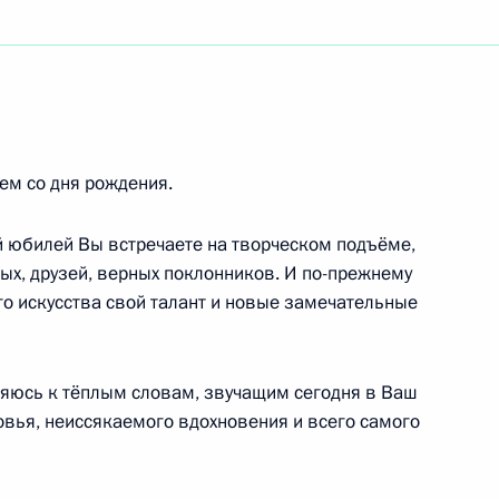
иопии; Абийю Ахмеду, Премьер-министру
и Кириллу
ем со дня рождения.
й юбилей Вы встречаете на творческом подъёме,
ных, друзей, верных поклонников. И по-прежнему
о искусства свой талант и новые замечательные
и кино, народной артистке РСФСР
яюсь к тёплым словам, звучащим сегодня в Ваш
овья, неиссякаемого вдохновения и всего самого