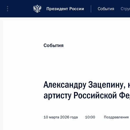
Президент России
События
Стру
Президент
Администрация
Государст
Новости
Стенограммы
Поездки
Те
События
Показа
Александру Зацепину, 
артисту Российской Ф
Касым-Жомарту Токаеву, Президент
16 марта 2026 года, 11:10
10 марта 2026 года
10:00
Поздравления