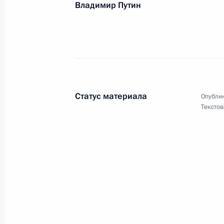
Владимир Путин
Алексею Шабунину, директору Мос
клинического центра имени С.П.Бо
13 марта 2026 года, 17:25
Статус материала
Опублик
Текстов
Алисе Аксёновой, почётному прези
историко-архитектурного и художес
13 марта 2026 года, 17:00
Ирине Алфёровой, актрисе театра 
13 марта 2026 года, 11:00