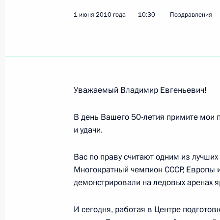
1 июня 2010 года
Николаю Мухину, народному художн
10:30
Поздравления
«Ярославская икона»
13 июня 2010 года, 11:30
Уважаемый Владимир Евгеньевич!
Вячеславу Полунину, актёру-миму, 
12 июня 2010 года, 16:00
В день Вашего 50-летия примите мои 
и удачи.
Денису Мацуеву, заслуженному арт
Вас по праву считают одним из лучших
благотворительного фонда «Новые
Многократный чемпион СССР, Европы и
демонстрировали на ледовых аренах я
11 июня 2010 года, 10:20
И сегодня, работая в Центре подгото