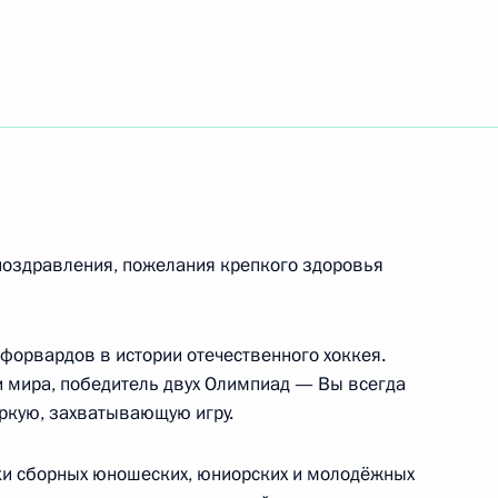
ику России, генеральному директору школы
народному артисту России
поздравления, пожелания крепкого здоровья
исту России, президенту Межрегионального
 форвардов в истории отечественного хоккея.
 имена»
 мира, победитель двух Олимпиад — Вы всегда
ркую, захватывающую игру.
вки сборных юношеских, юниорских и молодёжных