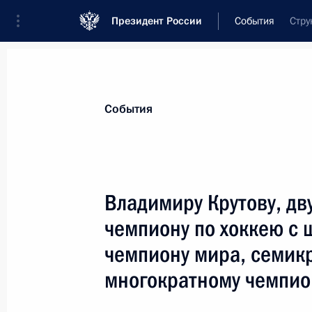
Президент России
События
Стру
Президент
Администрация
Государст
Новости
Стенограммы
Поездки
Те
События
Показа
Владимиру Крутову, д
чемпиону по хоккею с 
Семёну Спиваку, художественному 
Государственного Молодёжного теа
чемпиону мира, семик
14 июня 2010 года, 11:00
многократному чемпио