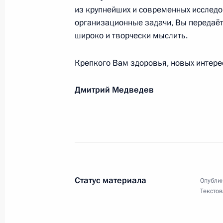
Участникам и гостям церемонии о
из крупнейших и современных исследо
организационные задачи, Вы передаёт
17 мая 2010 года, 09:00
широко и творчески мыслить.
Крепкого Вам здоровья, новых интерес
Участникам и гостям Всероссийског
Дмитрий Медведев
16 мая 2010 года, 12:30
Участникам и гостям торжественн
общественного признания «Семья 
15 мая 2010 года, 18:00
Статус материала
Опублик
Текстов
Андрею Эшпаю, композитору, народ