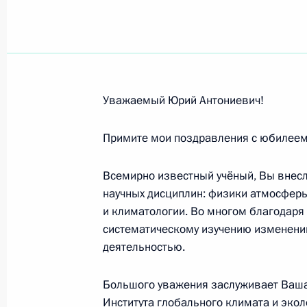
Участникам торжеств, посвящённы
Н.П.Шереметева
18 мая 2010 года, 10:30
Уважаемый Юрий Антониевич!
Василию Шабанову, специалисту в 
академику Российской академии н
Примите мои поздравления с юбилеем
17 мая 2010 года, 10:30
Всемирно известный учёный, Вы внесл
научных дисциплин: физики атмосферы
и климатологии. Во многом благодар
Участникам и гостям Всероссийско
систематическому изучению изменени
конференции Российской библиоте
деятельностью.
17 мая 2010 года, 10:00
Большого уважения заслуживает Ваша
Института глобального климата и экол