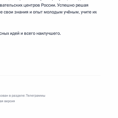
ткрытия Культурной олимпиады «Сочи-2014»
вательских центров России. Успешно решая
е свои знания и опыт молодым учёным, учите их
ных идей и всего наилучшего.
о фестиваля «Российская студенческая весна»
ой церемонии вручения Национальной премии
России»
ован в разделе:
Телеграммы
ая версия
ному артисту СССР, участнику Великой