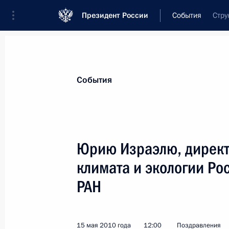
Президент России
События
Стру
Президент
Администрация
Государст
Новости
Стенограммы
Поездки
Те
События
Показа
Юрию Израэлю, директо
климата и экологии Ро
Петру Оссовскому, народному худож
РАН
18 мая 2010 года, 10:45
15 мая 2010 года
12:00
Поздравления