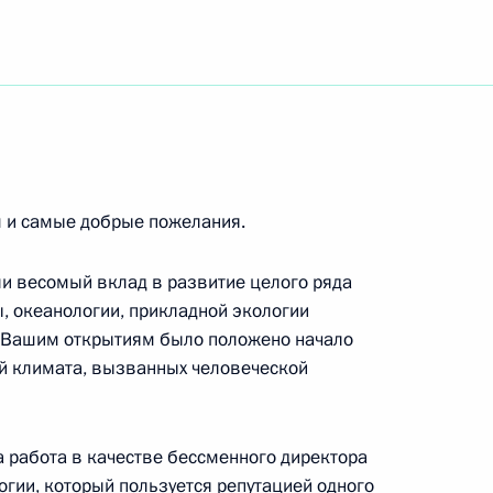
х 200-летию Странноприимного дома
области физикохимии оптических материалов,
аук
 и самые добрые пожелания.
и весомый вклад в развитие целого ряда
, океанологии, прикладной экологии
я Вашим открытиям было положено начало
го библиотечного конгресса: XV ежегодной
й климата, вызванных человеческой
чной ассоциации
 работа в качестве бессменного директора
огии, который пользуется репутацией одного