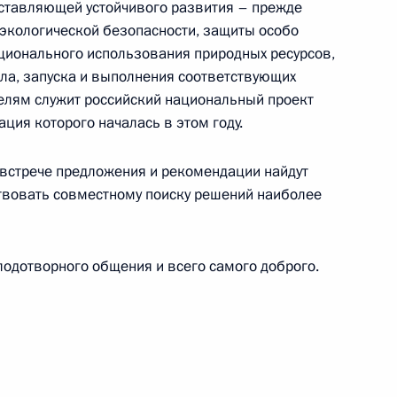
тавляющей устойчивого развития – прежде
 экологической безопасности, защиты особо
ционального использования природных ресурсов,
логии имени академика И.И.Дедова»
ла, запуска и выполнения соответствующих
елям служит российский национальный проект
ация которого началась в этом году.
встрече предложения и рекомендации найдут
ствовать совместному поиску решений наиболее
о профессиональному мастерству
одотворного общения и всего самого доброго.
ой промышленности и науки