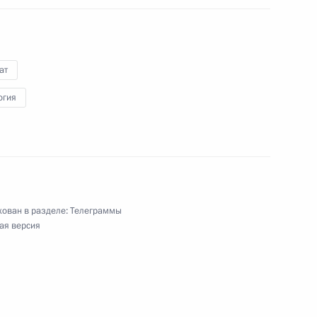
стран Африки
ат
огия
ям Международного турнира по дзюдо среди
ован в разделе:
Телеграммы
ая версия
мечает День спасения и освобождения