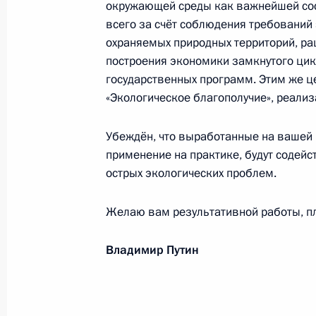
окружающей среды как важнейшей сос
всего за счёт соблюдения требований
охраняемых природных территорий, ра
Коллективу ФГБУ «НМИЦ эндокрино
построения экономики замкнутого цик
Минздрава России
государственных программ. Этим же ц
27 мая 2025 года, 09:30
«Экологическое благополучие», реализ
Убеждён, что выработанные на вашей 
применение на практике, будут содей
Участникам и гостям чемпионата п
острых экологических проблем.
«Профессионалы»
25 мая 2025 года, 18:10
Желаю вам результативной работы, пл
Владимир Путин
Работникам и ветеранам химическ
25 мая 2025 года, 10:00