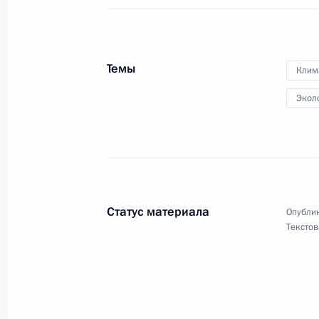
Главам государств и правительств 
25 мая 2025 года, 09:00
Темы
Клим
Экол
Участникам, организаторам и гост
полиции и армии
24 мая 2025 года, 10:15
Статус материала
Опублик
Текстов
Российским евреям и всем, кто от
23 мая 2025 года, 16:30