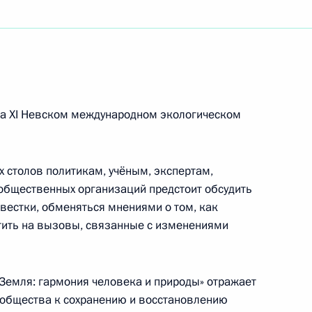
ям X (XXXI) Национального диабетологического
ием «Сахарный диабет – неинфекционная
ососудистые осложнения. Вопросы
вия»
на XI Невском международном экологическом
х столов политикам, учёным, экспертам,
айджанской Республики
общественных организаций предстоит обсудить
вестки, обменяться мнениями о том, как
тить на вызовы, связанные с изменениями
я и мир: тренды здорового долголетия»
Земля: гармония человека и природы» отражает
общества к сохранению и восстановлению