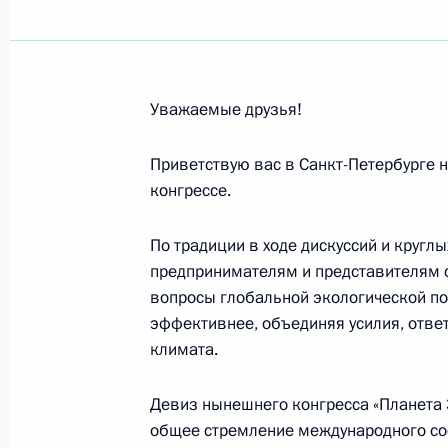
Участникам, организаторам и гост
конгресса с международным участ
Уважаемые друзья!
пандемия XXI века. Макро- и микр
междисциплинарного взаимодейст
Приветствую вас в Санкт-Петербурге 
28 мая 2025 года, 10:00
конгрессе.
По традиции в ходе дискуссий и круглы
Ильхаму Алиеву, Президенту Азерб
предпринимателям и представителям 
вопросы глобальной экологической по
28 мая 2025 года, 09:00
эффективнее, объединяя усилия, отве
климата.
Участникам и гостям форума «Росси
Девиз нынешнего конгресса «Планета 
общее стремление международного со
27 мая 2025 года, 10:00