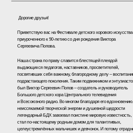
Дорогие друзья!
Приветствую вас на Фестивале детского хорового искусства
приуроченного к 90-летию со дня рождения Виктора
Сергеевича Попова.
Наша страна по праву славится блестящей плеядой
выдающихся педагогов, наставников, просветителей,
посвятивших себя важному, благородному делу – воспитан
подрастающего поколения. Таким подвижником и энтузиаст
был Виктор Сергеевич Попов – создатель и руководитель
Большого детского хора Центрального телевидения
и Всесоюзного радио. Во многом благодаря его вдохновению
неиссякаемой творческой энергии и душевной щедрости
легендарный БДХ завоевал поистине мировую известность,
стал по-настоящему родным домом для талантливых,
целеустремлённых мальчишек и девчонок. И потому отрадн