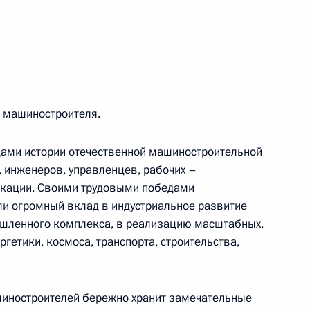
стникам торжеств, приуроченных к юбилею НИИ
Ореховича
 машиностроителя.
цами истории отечественной машиностроительной
 инженеров, управленцев, рабочих –
икации. Своими трудовыми победами
ской Народной Республики
и огромный вклад в индустриальное развитие
ышленного комплекса, в реализацию масштабных,
гетики, космоса, транспорта, строительства,
ального открытого чемпионата творческих
шиностроителей бережно хранит замечательные