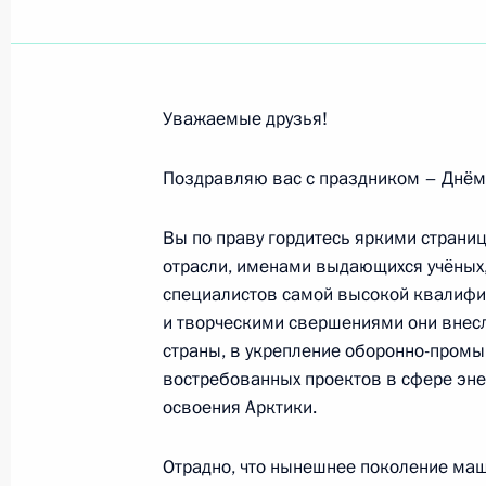
Коллективу и ветеранам ИБХМ, уча
биомедицинской химии имени В.Н.
3 октября 2024 года, 11:00
Уважаемые друзья!
Российским евреям
Поздравляю вас с праздником – Днём
2 октября 2024 года, 09:30
Вы по праву гордитесь яркими страни
отрасли, именами выдающихся учёных,
специалистов самой высокой квалиф
Си Цзиньпину, Председателю Китай
и творческими свершениями они внесл
2 октября 2024 года, 09:00
страны, в укрепление оборонно-пром
востребованных проектов в сфере энер
освоения Арктики.
Финалистам и победителям Национ
Отрадно, что нынешнее поколение ма
компетенций АртМастерс-2024