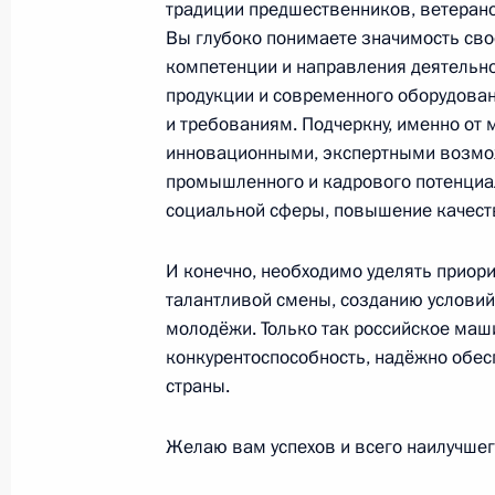
традиции предшественников, ветерано
1 октября 2024 года, 19:50
Вы глубоко понимаете значимость сво
компетенции и направления деятельн
продукции и современного оборудова
и требованиям. Подчеркну, именно от 
Родным и близким Вячеслава Доб
инновационными, экспертными возмож
1 октября 2024 года, 19:05
промышленного и кадрового потенциа
социальной сферы, повышение качест
Участникам, организаторам и гост
И конечно, необходимо уделять приор
встречает друзей»
талантливой смены, созданию условий 
молодёжи. Только так российское маш
1 октября 2024 года, 19:00
конкурентоспособность, надёжно обес
страны.
Организаторам, участникам и гостя
Желаю вам успехов и всего наилучшег
участников СНГ