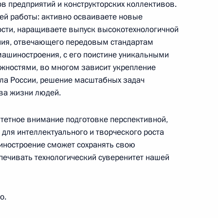
в предприятий и конструкторских коллективов.
ей работы: активно осваиваете новые
ости, наращиваете выпуск высокотехнологичной
ния, отвечающего передовым стандартам
машиностроения, с его поистине уникальными
рынина
ностями, во многом зависит укрепление
ла России, решение масштабных задач
ва жизни людей.
ям XXI Международного фестиваля «Москва
итетное внимание подготовке перспективной,
для интеллектуального и творческого роста
иностроение сможет сохранять свою
печивать технологический суверенитет нашей
м Первых детских Дельфийских игр государств –
о.