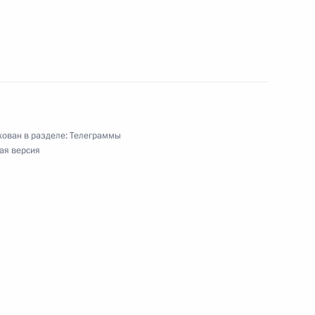
го академического театра сатиры
ован в разделе:
Телеграммы
ая версия
путных войск Российской Федерации
ской Народной Республики