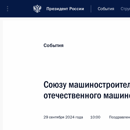
Президент России
События
Стру
Президент
Администрация
Государст
Новости
Стенограммы
Поездки
Те
События
Показа
Союзу машиностроител
отечественного машин
Командованию, личному составу и 
4 октября 2024 года, 10:00
29 сентября 2024 года
10:00
Поздравлен