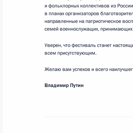
и фольклорных коллективов из России
Участникам, организаторам и гост
в планах организаторов благотворите
фестиваля «Спасская башня – 2024
направленные на патриотическое вос
семей военнослужащих, принимающих 
23 августа 2024 года, 20:00
Уверен, что фестиваль станет настоя
всем присутствующим.
Командованию и личному составу 1
Желаю вам успехов и всего наилучшег
22 августа 2024 года, 15:10
Владимир Путин
Организаторам и участникам Боль
21 августа 2024 года, 19:00