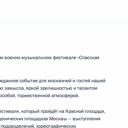
ям IX Восточного экономического форума
ародного конгресса Национальной ассоциации
ом военно-музыкальном фестивале «Спасская
ожданное событие для москвичей и гостей нашей
ью замысла, яркой зрелищностью и талантом
ребле на байдарках и каноэ в Самарканде
 особой, торжественной атмосферой.
митриеву, А.И.Коровашкову, И.А.Штылю,
, А.С.Долговой, С.А.Штиль
естиваля, который пройдёт на Красной площади,
сценических площадках Москвы – выступления
 подразделений, хореографических