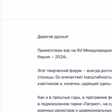
Участникам, организаторам и гост
27 августа 2024 года, 12:00
Дорогие друзья!
Участникам и гостям 28-го междун
телерадиовещателей
Приветствую вас на XVI Международн
26 августа 2024 года, 11:00
башня – 2024».
Этот творческий форум – всегда долг
столицы. Он впечатляет масштабност
Победителям чемпионата мира по г
участников и, конечно, царящей здесь
(Узбекистан) – 3.А.Петрову, И.А.Д
E.И.Шляпниковой, С.Г.Черниговской
Как и в прошлые годы, в программе ф
25 августа 2024 года, 19:00
в подмосковном парке «Патриот», на 
военных оркестров и церемониальных