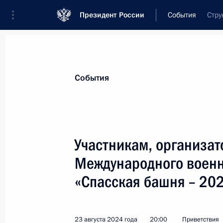
Президент России
События
Стру
Президент
Администрация
Государст
Новости
Стенограммы
Поездки
Те
События
Показа
Участникам, организат
Международного военн
Участникам торжественных меропр
со дня испытания первого отечеств
«Спасская башня – 20
29 августа 2024 года, 12:30
23 августа 2024 года
20:00
Приветствия