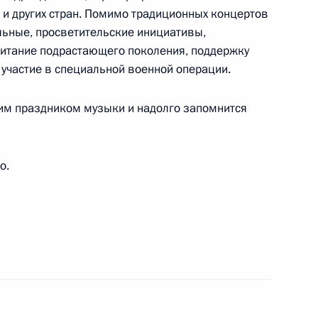
 и других стран. Помимо традиционных концертов
ям XVI Международного военно-музыкального
льные, просветительские инициативы,
»
питание подрастающего поколения, поддержку
участие в специальной военной операции.
щим праздником музыки и надолго запомнится
5-й гвардейской береговой ракетной бригады
о.
шой африканской экспедиции