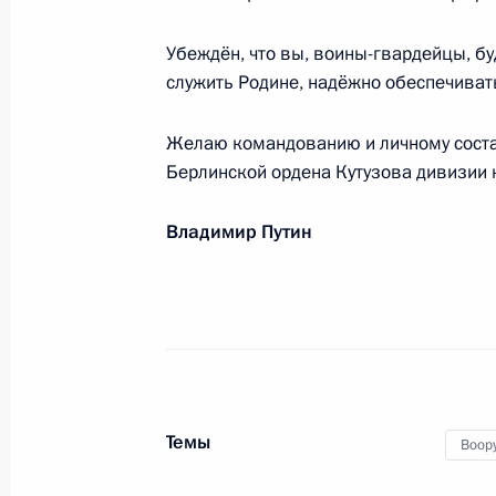
Личному составу и ветеранам Возд
Убеждён, что вы, воины-гвардейцы, бу
2 августа 2024 года, 00:00
служить Родине, надёжно обеспечиват
Желаю командованию и личному соста
Участникам Всероссийского молод
Берлинской ордена Кутузова дивизии к
смыслов»
1 августа 2024 года, 20:30
Владимир Путин
Коллективу радиостанции «Маяк»
1 августа 2024 года, 09:30
Темы
Воор
Июль 2024 года