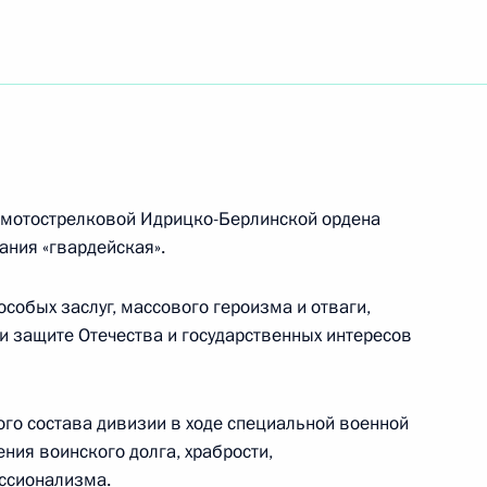
8-й гвардейской общевойсковой армии
л Корейской Народно-Демократической
 мотострелковой Идрицко-Берлинской ордена
ания «гвардейская».
особых заслуг, массового героизма и отваги,
и защите Отечества и государственных интересов
ного комитета Коммунистической партии
еской Республики Вьетнам товарищу То Ламу
го состава дивизии в ходе специальной военной
ия воинского долга, храбрости,
ссионализма.