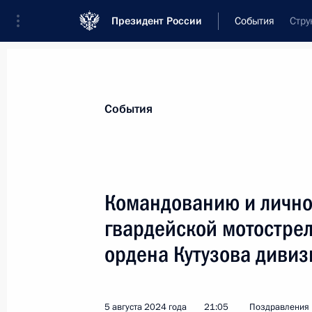
Президент России
События
Стру
Президент
Администрация
Государст
Новости
Стенограммы
Поездки
Те
События
Показа
Командованию и лично
гвардейской мотостре
Командованию и личному составу 
Берлинской ордена Кутузова дивиз
ордена Кутузова дивиз
5 августа 2024 года, 21:05
5 августа 2024 года
21:05
Поздравления