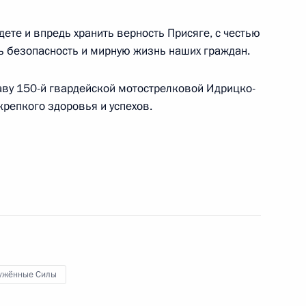
ушно-десантных войск
дете и впредь хранить верность Присяге, с честью
ь безопасность и мирную жизнь наших граждан.
ву 150-й гвардейской мотострелковой Идрицко-
ёжного образовательного форума «Территория
репкого здоровья и успехов.
ужённые Силы