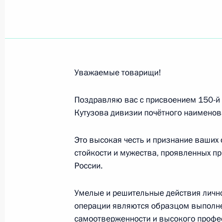
Командованию и личному составу 
5 августа 2024 года, 21:00
Уважаемые товарищи!
Председателю Государственных де
Республики Ким Чен Ыну
Поздравляю вас с присвоением 150-й
3 августа 2024 года, 14:45
Кутузова дивизии почётного наименов
Это высокая честь и признание ваших 
стойкости и мужества, проявленных пр
Генеральному секретарю Централь
России.
Вьетнама, Президенту Социалистич
3 августа 2024 года, 12:35
Умелые и решительные действия лично
операции являются образцом выполнен
самоотверженности и высокого профе