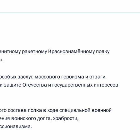
ретарю Центрального комитета
, То Ламу, Президенту Вьетнама
енитному ракетному Краснознамённому полку
а городов стран «БРИКС плюс»
».
особых заслуг, массового героизма и отваги,
и защите Отечества и государственных интересов
ям II Всероссийской детской Фольклориады
го состава полка в ходе специальной военной
ия воинского долга, храбрости,
ссионализма.
кого общественного гражданско-