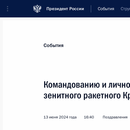
Президент России
События
Стру
Президент
Администрация
Государст
Новости
Стенограммы
Поездки
Те
События
Показа
Командованию и лично
зенитного ракетного 
Ким Чен Ыну, Председателю Госуда
Демократической Республики
24 июня 2024 года, 09:00
13 июня 2024 года
16:40
Поздравления