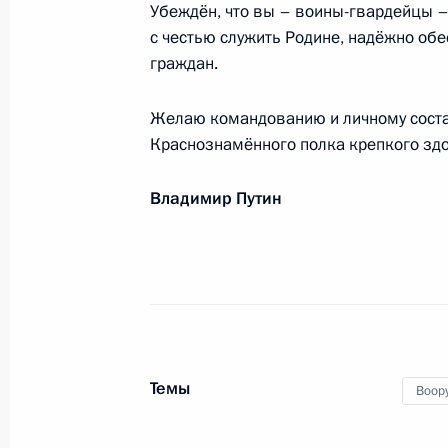
Убеждён, что вы – воины-гвардейцы – 
патриотического движения «Бессме
с честью служить Родине, надёжно об
20 июня 2024 года, 10:20
граждан.
Желаю командованию и личному соста
Участникам 6-й встречи руководите
Краснознамённого полка крепкого здо
19 июня 2024 года, 10:00
Владимир Путин
Участникам Форума председателей 
19 июня 2024 года, 10:00
Темы
Воор
Участникам и гостям форума-выста
благотворительного фонда «Народн