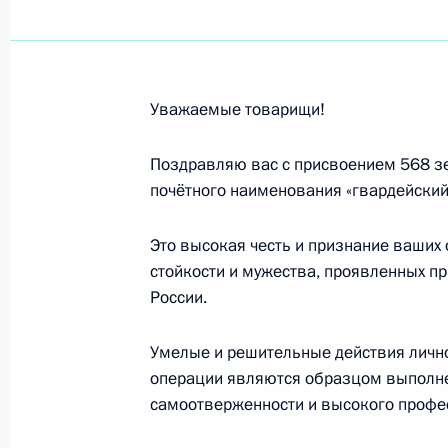
Нгуен Фу Чонгу, Генеральному сек
Коммунистической партии Вьетнама
24 июня 2024 года, 09:00
Уважаемые товарищи!
Поздравляю вас с присвоением 568 з
Участникам Международного форум
почётного наименования «гвардейский
21 июня 2024 года, 11:10
Это высокая честь и признание ваших 
стойкости и мужества, проявленных пр
России.
Участникам, организаторам и гост
20 июня 2024 года, 17:00
Умелые и решительные действия лично
операции являются образцом выполнен
самоотверженности и высокого профе
Участникам VI съезда Общероссийс