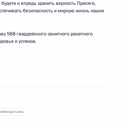
будете и впредь хранить верность Присяге,
ртный полк России»
еспечивать безопасность и мирную жизнь наших
ву 568 гвардейского зенитного ракетного
лей прокурорских служб государств БРИКС
ровья и успехов.
верховных судов стран БРИКС
ужённые Силы
вки, посвящённой двухлетней годовщине работы
ый фронт. Всё для победы!»