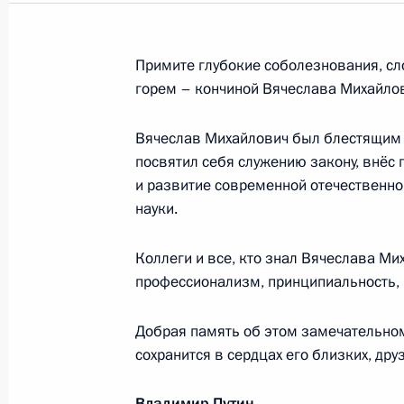
Участникам церемонии открытия су
«Лидеры России»
23 февраля 2024 года, 10:30
Примите глубокие соболезнования, сло
горем – кончиной Вячеслава Михайло
Вячеслав Михайлович был блестящим 
Участникам Всероссийских соревн
посвятил себя служению закону, внёс
Легкова»
и развитие современной отечественно
23 февраля 2024 года, 10:00
науки.
Коллеги и все, кто знал Вячеслава Ми
Участникам первого Всероссийског
профессионализм, принципиальность, 
23 февраля 2024 года, 09:00
Добрая память об этом замечательном
сохранится в сердцах его близких, дру
Участникам IX Съезда Союза добр
Владимир Путин