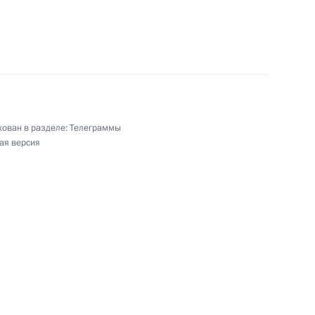
диться славою своих предков»
ован в разделе:
Телеграммы
ая версия
кой общественной организации «Молодая
ям VIII Санкт-Петербургского Международного
ловеческий капитал: новые сложности и решения»