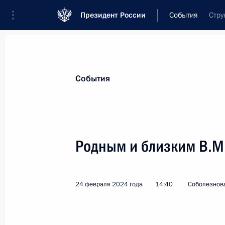
Президент России
События
Стру
Президент
Администрация
Государст
Новости
Стенограммы
Поездки
Те
События
Показа
Родным и близким В.М
Родным и близким В.М.Лебедева
24 февраля 2024 года, 14:40
24 февраля 2024 года
14:40
Соболезнов