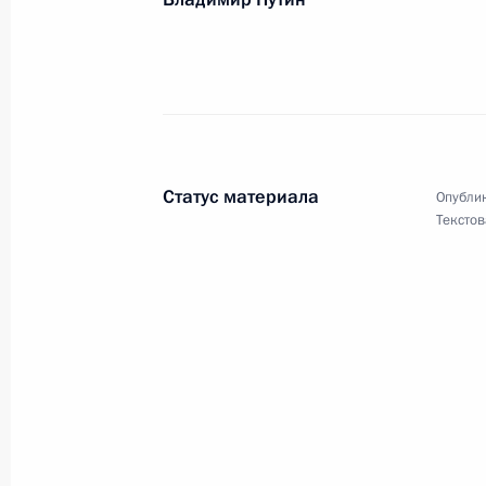
22 февраля 2024 года, 13:00
Участникам и гостям концерта «Гор
21 февраля 2024 года, 19:00
Статус материала
Опублик
Текстов
Участникам XI съезда Всероссийс
гвардия «Единой России»
20 февраля 2024 года, 11:00
Участникам, организаторам и гост
форума труда «Труд, занятость, че