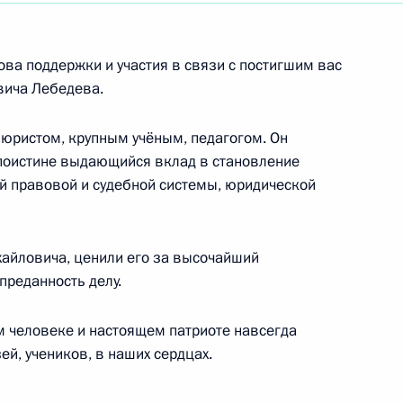
перфинала пятого конкурса управленцев
ва поддержки и участия в связи с постигшим вас
вича Лебедева.
юристом, крупным учёным, педагогом. Он
ований по лыжным гонкам «Гонка Александра
 поистине выдающийся вклад в становление
й правовой и судебной системы, юридической
хайловича, ценили его за высочайший
о турнира по стрельбе на дальние дистанции
преданность делу.
 человеке и настоящем патриоте навсегда
зей, учеников, в наших сердцах.
овольцев Донбасса