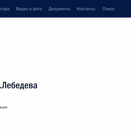
ктура
Видео и фото
Документы
Контакты
Поиск
венный Совет
Совет Безопасности
Комиссии и советы
леграммы
Сведения о Президенте
Февраль, 2024
ть следующие материалы
.Лебедева
ания