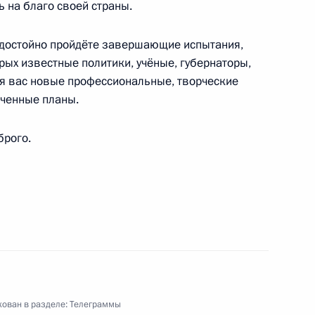
ь на благо своей страны.
 достойно пройдёте завершающие испытания,
рых известные политики, учёные, губернаторы,
ля вас новые профессиональные, творческие
овольцев Донбасса
еченные планы.
брого.
диться славою своих предков»
кой общественной организации «Молодая
ован в разделе:
Телеграммы