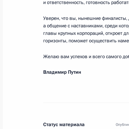
и ответственность, готовность работат
23 февраля 2024 года, 09:00
Уверен, что вы, нынешние финалисты,
а общение с наставниками, среди кото
главы крупных корпораций, откроет д
Участникам IX Съезда Союза добр
горизонты, поможет осуществить нам
22 февраля 2024 года, 13:00
Желаю вам успехов и всего самого до
Участникам и гостям концерта «Гор
Владимир Путин
21 февраля 2024 года, 19:00
Участникам XI съезда Всероссийс
гвардия «Единой России»
Статус материала
20 февраля 2024 года, 11:00
Опублик