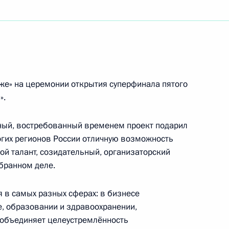
перфинала пятого конкурса управленцев
же» на церемонии открытия суперфинала пятого
».
ный, востребованный временем проект подарил
гих регионов России отличную возможность
ований по лыжным гонкам «Гонка Александра
ой талант, созидательный, организаторский
збранном деле.
я в самых разных сферах: в бизнесе
е, образовании и здравоохранении,
 объединяет целеустремлённость
о турнира по стрельбе на дальние дистанции