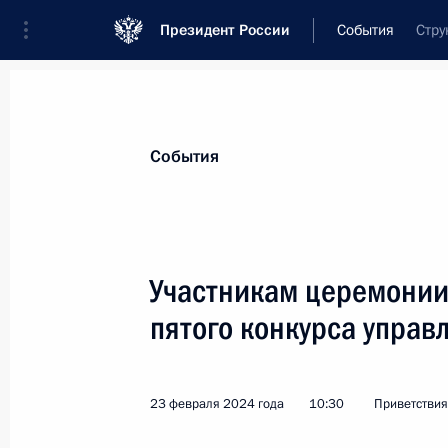
Президент России
События
Стру
Президент
Администрация
Государст
Новости
Стенограммы
Поездки
Те
События
Показа
Участникам церемонии
пятого конкурса управ
Читателям книги «Крым. Страницы 
25 февраля 2024 года, 11:00
23 февраля 2024 года
10:30
Приветствия