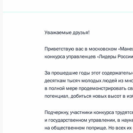
Родным и близким В.М.Лебедева
24 февраля 2024 года, 14:40
Уважаемые друзья!
Участникам церемонии открытия су
«Лидеры России»
Приветствую вас в московском «Мане
конкурса управленцев «Лидеры России
23 февраля 2024 года, 10:30
За прошедшие годы этот содержатель
десяткам тысяч молодых людей из мно
Участникам Всероссийских соревн
в полной мере продемонстрировать св
Легкова»
потенциал, добиться новых высот в и
23 февраля 2024 года, 10:00
Подчеркну, участники конкурса трудятс
и государственном управлении, в наук
на общественном поприще. Но всех их
Участникам первого Всероссийског