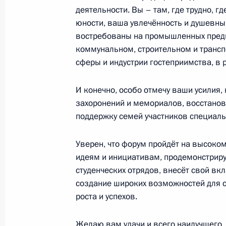
деятельности. Вы – там, где трудно, г
22 февраля 2024 года, 13:00
юности, ваша увлечённость и душевны
востребованы на промышленных предпр
коммунальном, строительном и трансп
Участникам и гостям концерта «Гор
сферы и индустрии гостеприимства, в 
21 февраля 2024 года, 19:00
И конечно, особо отмечу ваши усилия,
захоронений и мемориалов, восстанов
поддержку семей участников специаль
Участникам XI съезда Всероссийс
гвардия «Единой России»
Уверен, что форум пройдёт на высоко
20 февраля 2024 года, 11:00
идеям и инициативам, продемонстриру
студенческих отрядов, внесёт свой в
создание широких возможностей для 
роста и успехов.
Участникам, организаторам и гост
форума труда «Труд, занятость, че
Желаю вам удачи и всего наилучшего.