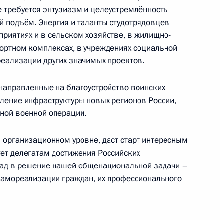
де требуется энтузиазм и целеустремлённость
й подъём. Энергия и таланты студотрядовцев
иятиях и в сельском хозяйстве, в жилищно-
ортном комплексах, в учреждениях социальной
диться славою своих предков»
реализации других значимых проектов.
 направленные на благоустройство воинских
ление инфраструктуры новых регионов России,
ной военной операции.
кой общественной организации «Молодая
м организационном уровне, даст старт интересным
ет делегатам достижения Российских
клад в решение нашей общенациональной задачи –
самореализации граждан, их профессионального
ям VIII Санкт-Петербургского Международного
ловеческий капитал: новые сложности и решения»