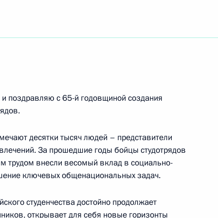
перфинала пятого конкурса управленцев
ований по лыжным гонкам «Гонка Александра
» и поздравляю с 65-й годовщиной создания
ядов.
тмечают десятки тысяч людей – представители
увлечений. За прошедшие годы бойцы студотрядов
о турнира по стрельбе на дальние дистанции
м трудом внесли весомый вклад в социально-
ешение ключевых общенациональных задач.
йского студенчества достойно продолжает
овольцев Донбасса
ников, открывает для себя новые горизонты