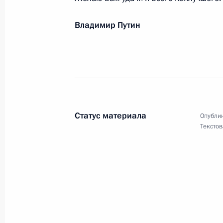
20 февраля 2024 года, 10:30
Владимир Путин
Командованию и личному составу 
Краснознамённой, ордена Кутузов
19 февраля 2024 года, 20:00
Статус материала
Опублик
Командованию и личному составу 
Текстов
химической и биологической защи
19 февраля 2024 года, 19:50
Профессорско-преподавательскому 
и выпускникам Санкт-Петербургско