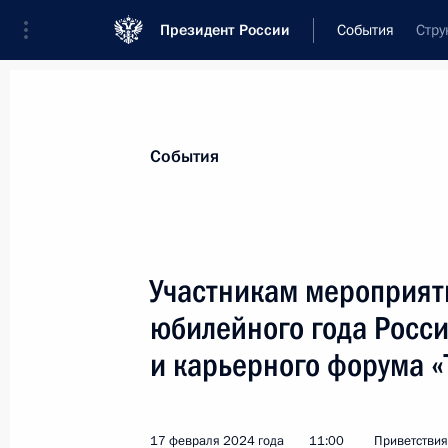
Президент России
События
Стру
Президент
Администрация
Государст
Новости
Стенограммы
Поездки
Те
События
Показа
Участникам мероприят
юбилейного года Росси
Родным и близким В.М.Лебедева
и карьерного форума «
24 февраля 2024 года, 14:40
17 февраля 2024 года
11:00
Приветствия