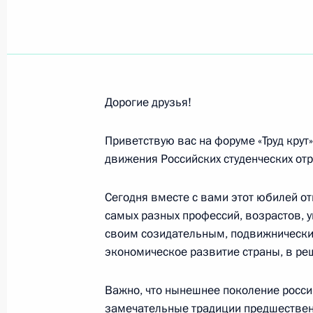
Участникам церемонии открытия су
«Лидеры России»
23 февраля 2024 года, 10:30
Дорогие друзья!
Участникам Всероссийских соревн
Легкова»
Приветствую вас на форуме «Труд крут
23 февраля 2024 года, 10:00
движения Российских студенческих отр
Сегодня вместе с вами этот юбилей о
самых разных профессий, возрастов, 
Участникам первого Всероссийског
своим созидательным, подвижнически
23 февраля 2024 года, 09:00
экономическое развитие страны, в р
Важно, что нынешнее поколение росси
Участникам IX Съезда Союза добр
замечательные традиции предшествен