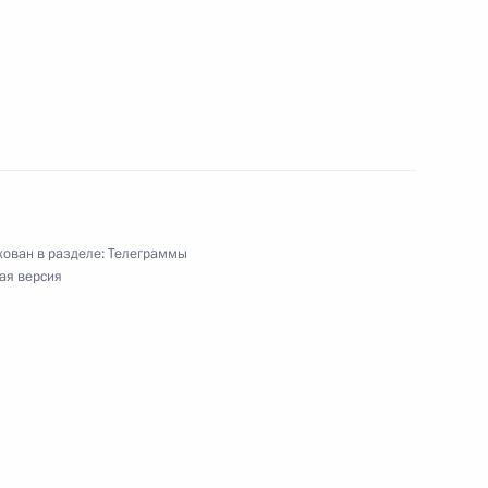
288 гвардейской артиллерийской Варшавской
а бригады
ован в разделе:
Телеграммы
25 гвардейского полка радиационной,
ая версия
ты
коллективу, студентам, аспирантам
го политехнического университета Петра