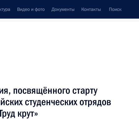
ктура
Видео и фото
Документы
Контакты
Поиск
венный Совет
Совет Безопасности
Комиссии и советы
леграммы
Сведения о Президенте
Февраль, 2024
ть следующие материалы
ия, посвящённого старту
йских студенческих отрядов
Труд крут»